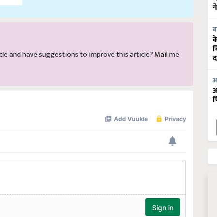
न
ब
क
व
rticle and have suggestions to improve this article?
Mail
me
द
आ
आ
फ