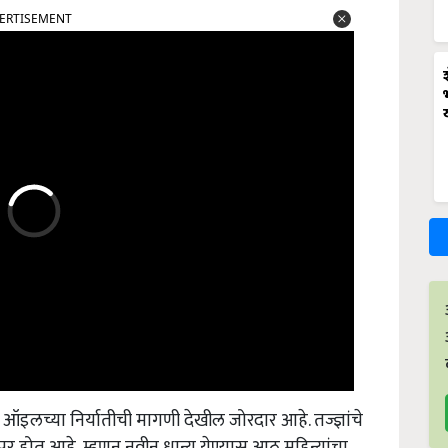
ERTISEMENT
इलच्या निर्यातीची मागणी देखील जोरदार आहे. तज्ज्ञांचे
पर होत आहे, म्हणून नवीन धान्य येण्यास आठ महिन्यांचा