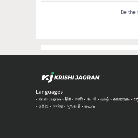
Languages
Krishi Jagran
हिंदी
বাঙালি
ਪੰਜਾਬੀ
தமிழ்
മലയാളം
ಕನ
ଓଡିଆ
অসমীয়া
ગુજરાતી
తెలుగు