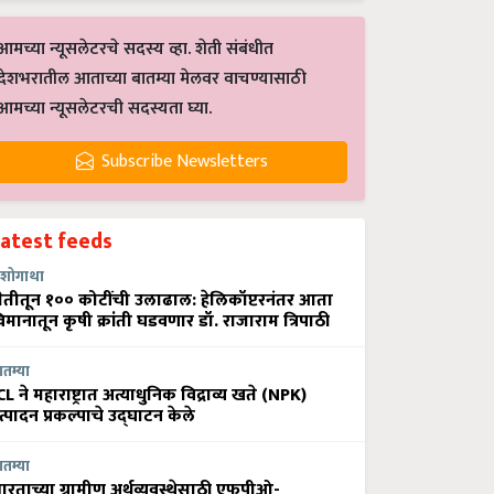
आमच्या न्यूसलेटरचे सदस्य व्हा. शेती संबंधीत
देशभरातील आताच्या बातम्या मेलवर वाचण्यासाठी
आमच्या न्यूसलेटरची सदस्यता घ्या.
Subscribe Newsletters
Latest feeds
शोगाथा
ेतीतून १०० कोटींची उलाढाल: हेलिकॉप्टरनंतर आता
िमानातून कृषी क्रांती घडवणार डॉ. राजाराम त्रिपाठी
ातम्या
CL ने महाराष्ट्रात अत्याधुनिक विद्राव्य खते (NPK)
त्पादन प्रकल्पाचे उद्घाटन केले
ातम्या
ारताच्या ग्रामीण अर्थव्यवस्थेसाठी एफपीओ-