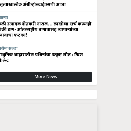
ेतृत्वाखालील अ‍ॅग्रीव्होल्टाईक्सची आशा
ातम्या
ेळी उत्पादक शेतकरी नाराज… लाखोंचा खर्च करूनही
िक्री ठप्प- आंतरराष्ट्रीय तणावासह व्यापाऱ्यांच्या
बावाचा फटका!
रोग्य सल्ला
धुनिक आहारातील प्रथिनांचा उत्कृष्ट स्रोत : फिश
िलेट
More News