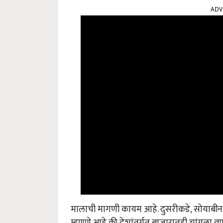
ADV
मालाची मागणी कायम आहे. दुसरीकडे, सोयाबीन ऑ
म्हणणे आहे की देशांतर्गत बाजारातही चांगला वा