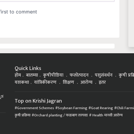
Quick Links
होम
बातम्या
कृषीपीडिया
फलोत्पादन
पशुसंवर्धन
कृषी प्रक
यशकथा
यांत्रिकीकरण
शिक्षण
आरोग्य
इतर
್ನಡ
Top on Krishi Jagran
Government Schemes
Soybean Farming
Goat Rearing
Chili Farm
कृषी प्रक्रिया
Orchard planting / फळबाग लागवड
Health मानवी आरोग्य