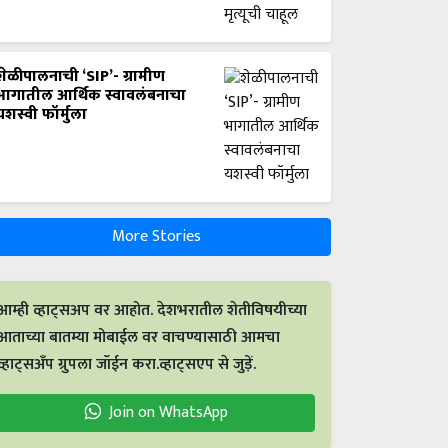
शेळीपालनाची ‘SIP’- ग्रामीण
भागातील आर्थिक स्वावलंबनाचा
यशस्वी फॉर्मुला
More Stories
आम्ही व्हाट्सअप वर आहोत. देशभरातील शेतीविषयीच्या
आताच्या बातम्या मोबाईल वर वाचण्यासाठी आमचा
व्हाट्सअँप ग्रुपला जॉईन करा.व्हाट्सएप से जुड़ें.
Join on WhatsApp