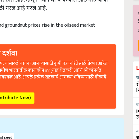
मोठी गरज आहे गरज आहे.
d groundnut prices rise in the oilseed market
 दर्शवा
ल्यासारखे वाचक आमच्यासाठी कृषी पत्रकारितेसाठी प्रेरणा आहेत.
रामीण भारतातील कानाकोप in्यात शेतकरी आणि लोकांपर्यंत
आवश्यक आहे. आपले प्रत्येक सहकार्य आमच्या भविष्यासाठी मोलाचे
य
श
व
ontribute Now)
ब
I
उ
ब
भ
il seed