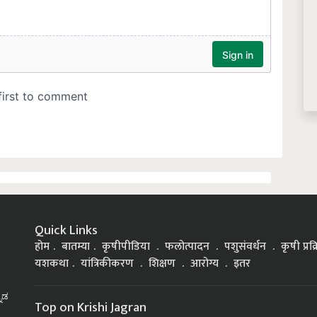
Quick Links
होम
बातम्या
कृषीपीडिया
फलोत्पादन
पशुसंवर्धन
कृषी प्रक
यशकथा
यांत्रिकीकरण
शिक्षण
आरोग्य
इतर
್ನಡ
Top on Krishi Jagran