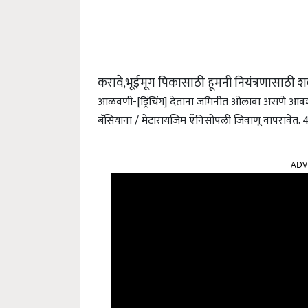
करावे,भूईमूग पिकासाठी हूमनी नियंत्रणासाठी श
आळवणी-[ड्रिंचिंग] देताना जमिनीत ओलावा असणे आव
बॅसियाना / मेटारायजिम ऍनिसोपली जिवाणू वापरावेत. 4
ADV