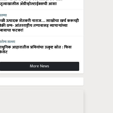
ेतृत्वाखालील अ‍ॅग्रीव्होल्टाईक्सची आशा
ातम्या
ेळी उत्पादक शेतकरी नाराज… लाखोंचा खर्च करूनही
िक्री ठप्प- आंतरराष्ट्रीय तणावासह व्यापाऱ्यांच्या
बावाचा फटका!
रोग्य सल्ला
धुनिक आहारातील प्रथिनांचा उत्कृष्ट स्रोत : फिश
िलेट
More News