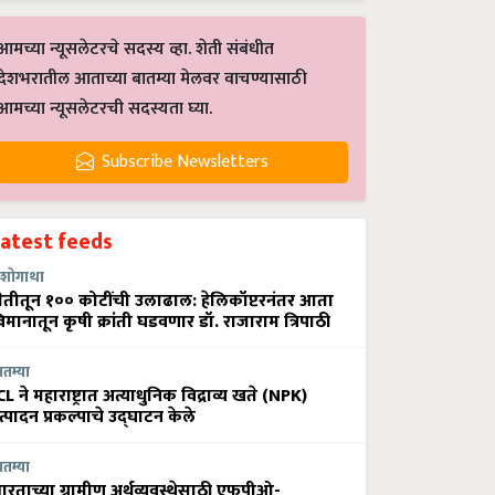
आमच्या न्यूसलेटरचे सदस्य व्हा. शेती संबंधीत
देशभरातील आताच्या बातम्या मेलवर वाचण्यासाठी
आमच्या न्यूसलेटरची सदस्यता घ्या.
Subscribe Newsletters
Latest feeds
शोगाथा
ेतीतून १०० कोटींची उलाढाल: हेलिकॉप्टरनंतर आता
िमानातून कृषी क्रांती घडवणार डॉ. राजाराम त्रिपाठी
ातम्या
CL ने महाराष्ट्रात अत्याधुनिक विद्राव्य खते (NPK)
त्पादन प्रकल्पाचे उद्घाटन केले
ातम्या
ारताच्या ग्रामीण अर्थव्यवस्थेसाठी एफपीओ-