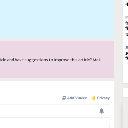
न
ब
क
व
द
आ
आ
article and have suggestions to improve this article?
Mail
फ