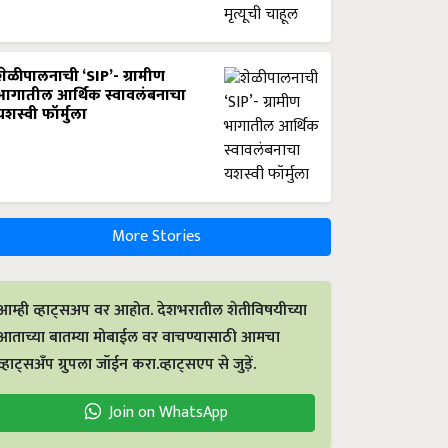
शेळीपालनाची ‘SIP’- ग्रामीण
भागातील आर्थिक स्वावलंबनाचा
यशस्वी फॉर्मुला
More Stories
आम्ही व्हाट्सअप वर आहोत. देशभरातील शेतीविषयीच्या
आताच्या बातम्या मोबाईल वर वाचण्यासाठी आमचा
व्हाट्सअँप ग्रुपला जॉईन करा.व्हाट्सएप से जुड़ें.
Join on WhatsApp