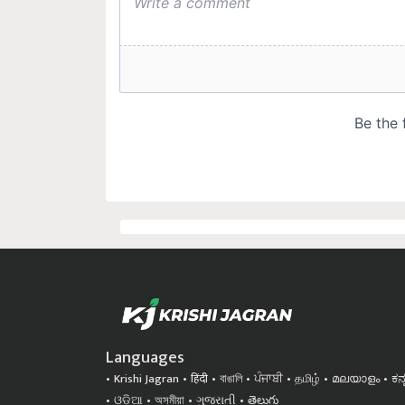
Languages
Krishi Jagran
हिंदी
বাঙালি
ਪੰਜਾਬੀ
தமிழ்
മലയാളം
ಕನ
ଓଡିଆ
অসমীয়া
ગુજરાતી
తెలుగు