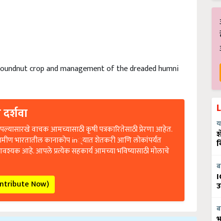
groundnut crop and management of the dreaded humni
 दर्शवा
य
ल्यासारखे वाचक आमच्यासाठी कृषी पत्रकारितेसाठी प्रेरणा आहेत.
श
रामीण भारतातील कानाकोप in्यात शेतकरी आणि लोकांपर्यंत
व
आवश्यक आहे. आपले प्रत्येक सहकार्य आमच्या भविष्यासाठी मोलाचे
ब
I
ontribute Now)
उ
ब
भ