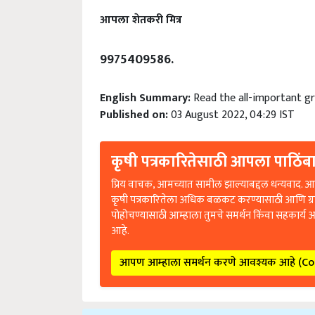
आपला शेतकरी मित्र
9975409586.
English Summary:
Read the all-important 
Published on:
03 August 2022, 04:29 IST
कृषी पत्रकारितेसाठी आपला पाठिंबा
प्रिय वाचक, आमच्यात सामील झाल्याबद्दल धन्यवाद. आप
कृषी पत्रकारितेला अधिक बळकट करण्यासाठी आणि ग्
पोहोचण्यासाठी आम्हाला तुमचे समर्थन किंवा सहकार्य 
आहे.
आपण आम्हाला समर्थन करणे आवश्यक आहे (C