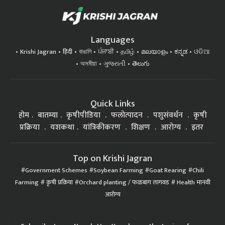
Languages
Krishi Jagran
हिंदी
বাঙালি
ਪੰਜਾਬੀ
தமிழ்
മലയാളം
ಕನ್ನಡ
ଓଡିଆ
অসমীয়া
ગુજરાતી
తెలుగు
Quick Links
होम
बातम्या
कृषीपीडिया
फलोत्पादन
पशुसंवर्धन
कृषी
प्रक्रिया
यशकथा
यांत्रिकीकरण
शिक्षण
आरोग्य
इतर
Top on Krishi Jagran
Government Schemes
Soybean Farming
Goat Rearing
Chili
Farming
कृषी प्रक्रिया
Orchard planting / फळबाग लागवड
Health मानवी
आरोग्य