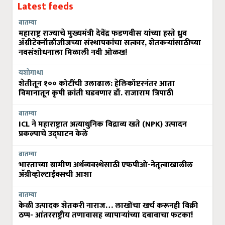
Latest feeds
बातम्या
महाराष्ट्र राज्याचे मुख्यमंत्री देवेंद्र फडणवीस यांच्या हस्ते ध्रुव
ॲग्रीटेक्नॉलॉजीजच्या संस्थापकांचा सत्कार, शेतकऱ्यांसाठीच्या
नवसंशोधनाला मिळाली नवी ओळख!
यशोगाथा
शेतीतून १०० कोटींची उलाढाल: हेलिकॉप्टरनंतर आता
विमानातून कृषी क्रांती घडवणार डॉ. राजाराम त्रिपाठी
बातम्या
ICL ने महाराष्ट्रात अत्याधुनिक विद्राव्य खते (NPK) उत्पादन
प्रकल्पाचे उद्घाटन केले
बातम्या
भारताच्या ग्रामीण अर्थव्यवस्थेसाठी एफपीओ-नेतृत्वाखालील
अ‍ॅग्रीव्होल्टाईक्सची आशा
बातम्या
केळी उत्पादक शेतकरी नाराज… लाखोंचा खर्च करूनही विक्री
ठप्प- आंतरराष्ट्रीय तणावासह व्यापाऱ्यांच्या दबावाचा फटका!