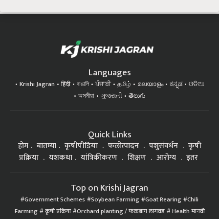
Languages
Krishi Jagran
हिंदी
বাঙালি
ਪੰਜਾਬੀ
தமிழ்
മലയാളം
ಕನ್ನಡ
ଓଡିଆ
অসমীয়া
ગુજરાતી
తెలుగు
Quick Links
होम
बातम्या
कृषीपीडिया
फलोत्पादन
पशुसंवर्धन
कृषी
प्रक्रिया
यशकथा
यांत्रिकीकरण
शिक्षण
आरोग्य
इतर
Top on Krishi Jagran
Government Schemes
Soybean Farming
Goat Rearing
Chili
Farming
कृषी प्रक्रिया
Orchard planting / फळबाग लागवड
Health मानवी