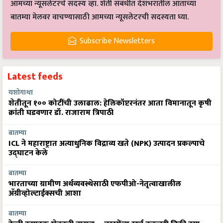
आमच्या न्यूसलेटरचे सदस्य व्हा. शेती संबंधीत देशभरातील आताच्या
बातम्या मेलवर वाचण्यासाठी आमच्या न्यूसलेटरची सदस्यता घ्या.
Subscribe Newsletters
Latest feeds
यशोगाथा
शेतीतून १०० कोटींची उलाढाल: हेलिकॉप्टरनंतर आता विमानातून कृषी
क्रांती घडवणार डॉ. राजाराम त्रिपाठी
बातम्या
ICL ने महाराष्ट्रात अत्याधुनिक विद्राव्य खते (NPK) उत्पादन प्रकल्पाचे
उद्घाटन केले
बातम्या
भारताच्या ग्रामीण अर्थव्यवस्थेसाठी एफपीओ-नेतृत्वाखालील
अ‍ॅग्रीव्होल्टाईक्सची आशा
बातम्या