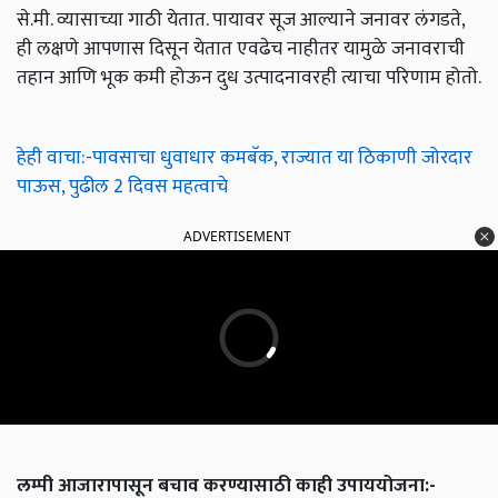
से.मी. व्यासाच्या गाठी येतात. पायावर सूज आल्याने जनावर लंगडते,
ही लक्षणे आपणास दिसून येतात एवढेच नाहीतर यामुळे जनावराची
तहान आणि भूक कमी होऊन दुध उत्पादनावरही त्याचा परिणाम होतो.
हेही वाचा:-पावसाचा धुवाधार कमबॅक, राज्यात या ठिकाणी जोरदार
पाऊस, पुढील 2 दिवस महत्वाचे
ADVERTISEMENT
लम्पी आजारापासून बचाव करण्यासाठी काही उपाययोजना:-