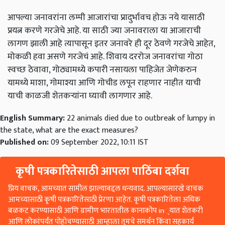
आपल्या जनावरांना लम्पी आजारांचा प्रादुर्भावच होऊ नये यासाठी
प्रयत्न करणे गरजेचे आहे. या साठी ज्या जनावराला या आजाराची
लागण झाली आहे त्यापासून इतर जनावरे ही दूर ठेवणे गरजेचे आहेत,
मोकळी हवा असणे गरजेचं आहे. शिवाय दररोज जनावरांचा गोठा
स्वच्छ ठेवावा, गोठ्यामध्ये कपारी नसायला पाहिजेत जेणेकरुन
यामध्ये माशा, गोमाश्या आणि गोचीड लपून राहणार नाहीत याची
याची काळजी शेतकऱ्यांना घ्यावी लागणार आहे.
English Summary:
22 animals died due to outbreak of lumpy in
the state, what are the exact measures?
Published on:
09 September 2022, 10:11 IST
कृषी पत्रकारितेसाठी आपला पाठिंबा दर्शवा
प्रिय वाचक, आमच्यात सामील झाल्याबद्दल धन्यवाद. आपल्यासारखे वाचक
आमच्यासाठी कृषी पत्रकारितेसाठी प्रेरणा आहेत. कृषी पत्रकारितेला अधिक
बळकट करण्यासाठी आणि ग्रामीण भारतातील कानाकोप in्यात शेतकरी
आणि लोकांपर्यंत पोहोचण्यासाठी आम्हाला तुमचे समर्थन किंवा सहकार्य