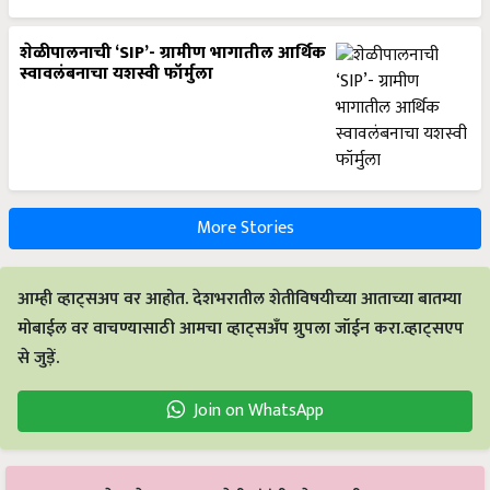
शेळीपालनाची ‘SIP’- ग्रामीण भागातील आर्थिक
स्वावलंबनाचा यशस्वी फॉर्मुला
More Stories
आम्ही व्हाट्सअप वर आहोत. देशभरातील शेतीविषयीच्या आताच्या बातम्या
मोबाईल वर वाचण्यासाठी आमचा व्हाट्सअँप ग्रुपला जॉईन करा.व्हाट्सएप
से जुड़ें.
Join on WhatsApp