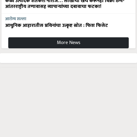
केळी उत्पादक शेतकरी नाराज… लाखोंचा खर्च करूनही विक्री ठप्प-
आंतरराष्ट्रीय तणावासह व्यापाऱ्यांच्या दबावाचा फटका!
आरोग्य सल्ला
आधुनिक आहारातील प्रथिनांचा उत्कृष्ट स्रोत : फिश फिलेट
More News