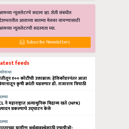
आमच्या न्यूसलेटरचे सदस्य व्हा. शेती संबंधीत
देशभरातील आताच्या बातम्या मेलवर वाचण्यासाठी
आमच्या न्यूसलेटरची सदस्यता घ्या.
Subscribe Newsletters
Latest feeds
शोगाथा
ेतीतून १०० कोटींची उलाढाल: हेलिकॉप्टरनंतर आता
िमानातून कृषी क्रांती घडवणार डॉ. राजाराम त्रिपाठी
ातम्या
CL ने महाराष्ट्रात अत्याधुनिक विद्राव्य खते (NPK)
त्पादन प्रकल्पाचे उद्घाटन केले
ातम्या
ारताच्या ग्रामीण अर्थव्यवस्थेसाठी एफपीओ-