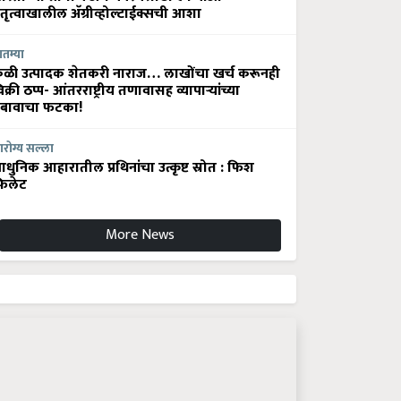
ेतृत्वाखालील अ‍ॅग्रीव्होल्टाईक्सची आशा
ातम्या
ेळी उत्पादक शेतकरी नाराज… लाखोंचा खर्च करूनही
िक्री ठप्प- आंतरराष्ट्रीय तणावासह व्यापाऱ्यांच्या
बावाचा फटका!
रोग्य सल्ला
धुनिक आहारातील प्रथिनांचा उत्कृष्ट स्रोत : फिश
िलेट
More News