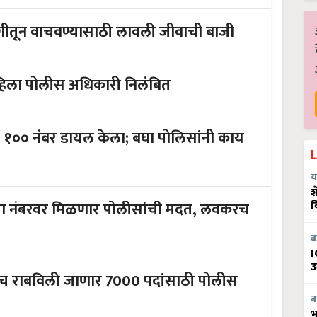
 आगीतून वाचवण्यासाठी लावली जीवाची बाजी
प्रकार; कोंबड्याची हत्या आणि महिला पोलीस अधिकारी निलंबित
ट १०० नंबर डायल केला; बघा पोलिसांनी काय
य
श
या नंबरवर मिळणार पोलीसांची मदत, लवकरच
व
ब
I
उ
 राबविली जाणार 7000 पदांसाठी पोलीस
ब
भ