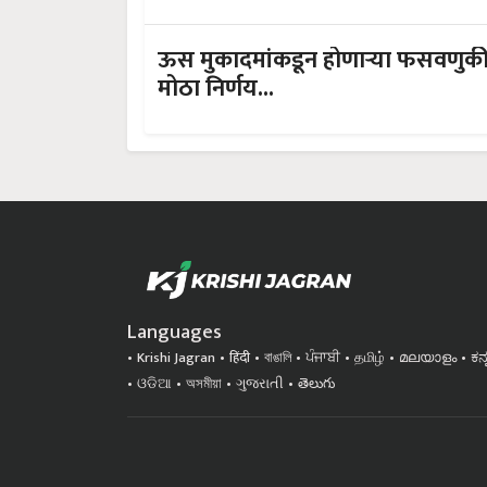
ऊस मुकादमांकडून होणाऱ्या फसवणुक
मोठा निर्णय...
Languages
Krishi Jagran
हिंदी
বাঙালি
ਪੰਜਾਬੀ
தமிழ்
മലയാളം
ಕನ
ଓଡିଆ
অসমীয়া
ગુજરાતી
తెలుగు