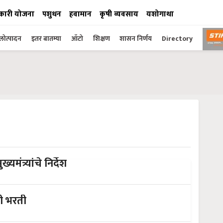
कारी योजना
पशुधन
हवामान
कृषी व्यवसाय
यशोगाथा
ोत्पादन
इतर बातम्या
ऑटो
शिक्षण
शासन निर्णय
Directory
कोरोना : बाजार समित्या सुरू ठेवा, उपमुख्यमंत्र्यांचे निर्देश
ची भरती