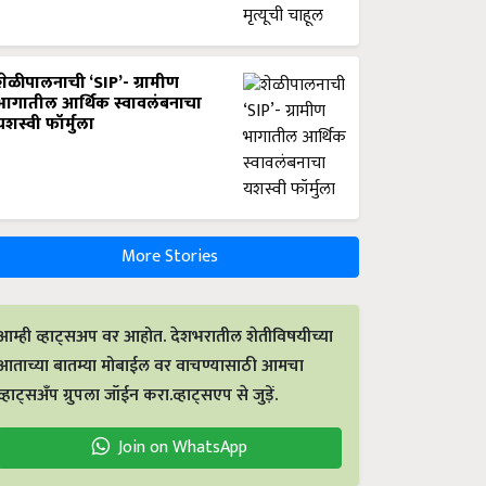
शेळीपालनाची ‘SIP’- ग्रामीण
भागातील आर्थिक स्वावलंबनाचा
यशस्वी फॉर्मुला
More Stories
आम्ही व्हाट्सअप वर आहोत. देशभरातील शेतीविषयीच्या
आताच्या बातम्या मोबाईल वर वाचण्यासाठी आमचा
व्हाट्सअँप ग्रुपला जॉईन करा.व्हाट्सएप से जुड़ें.
Join on WhatsApp