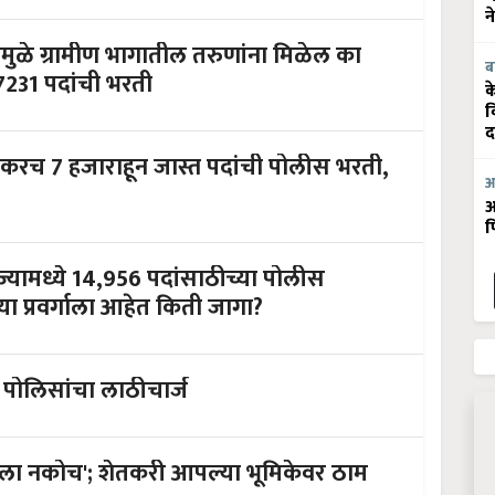
न
ामुळे ग्रामीण भागातील तरुणांना मिळेल का
ब
 7231 पदांची भरती
क
व
द
वकरच 7 हजाराहून जास्त पदांची पोलीस भरती,
आ
आ
फ
यामध्ये 14,956 पदांसाठीच्या पोलीस
ा प्रवर्गाला आहेत किती जागा?
 पोलिसांचा लाठीचार्ज
म्हाला नकोच'; शेतकरी आपल्या भूमिकेवर ठाम