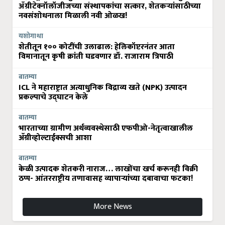
ॲग्रीटेक्नॉलॉजीजच्या संस्थापकांचा सत्कार, शेतकऱ्यांसाठीच्या
नवसंशोधनाला मिळाली नवी ओळख!
यशोगाथा
शेतीतून १०० कोटींची उलाढाल: हेलिकॉप्टरनंतर आता
विमानातून कृषी क्रांती घडवणार डॉ. राजाराम त्रिपाठी
बातम्या
ICL ने महाराष्ट्रात अत्याधुनिक विद्राव्य खते (NPK) उत्पादन
प्रकल्पाचे उद्घाटन केले
बातम्या
भारताच्या ग्रामीण अर्थव्यवस्थेसाठी एफपीओ-नेतृत्वाखालील
अ‍ॅग्रीव्होल्टाईक्सची आशा
बातम्या
केळी उत्पादक शेतकरी नाराज… लाखोंचा खर्च करूनही विक्री
ठप्प- आंतरराष्ट्रीय तणावासह व्यापाऱ्यांच्या दबावाचा फटका!
More News