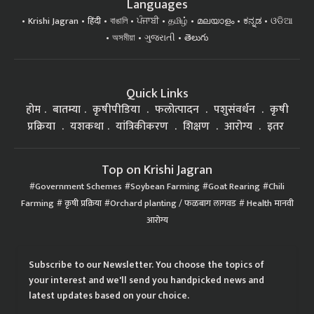
Languages
Krishi Jagran
हिंदी
বাঙালি
ਪੰਜਾਬੀ
தமிழ்
മലയാളം
ಕನ್ನಡ
ଓଡିଆ
অসমীয়া
ગુજરાતી
తెలుగు
Quick Links
होम
बातम्या
कृषीपीडिया
फलोत्पादन
पशुसंवर्धन
कृषी
प्रक्रिया
यशकथा
यांत्रिकीकरण
शिक्षण
आरोग्य
इतर
Top on Krishi Jagran
Government Schemes
Soybean Farming
Goat Rearing
Chili
Farming
कृषी प्रक्रिया
Orchard planting / फळबाग लागवड
Health मानवी
आरोग्य
Subscribe to our Newsletter. You choose the topics of
your interest and we'll send you handpicked news and
latest updates based on your choice.