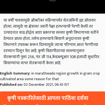
या वर्षी पावसामुळे ऑक्टोबर महिन्यापर्यंत शेतजमिनी ह्या ओलसर
होत्या. त्यामुळे या क्षेत्रावर ज्वारी पेक्षा हरभऱ्याची पेरणी केली तर
उत्पादनात वाढ होईल अशा प्रकारचा सल्ला कृषी विभागाच्या वतीने
देण्यात आला होता. तसेच हरभऱ्याचे बियाणे अनुदानावर कृषी
विभागाने उपलब्ध करून दिल्यामुळे त्याचा परिणाम आता पेरणीच्या
दरम्यान दिसून येत आहे. कृषी विद्यापीठाच्या सल्ल्यानुसार
शेतकऱ्यांनी पुसा 256, पंत जी 114,केडब्ल्यूआर 108 इत्यादी सुधारित
बियाण्यांचा वापर शेतकऱ्यांनी केला आहे.
English Summary:
in marathwada region growth in gram crop
cultivated area some reason for that
Published on:
02 December 2021, 06:43 IST
कृषी पत्रकारितेसाठी आपला पाठिंबा दर्शवा
प्रिय वाचक, आमच्यात सामील झाल्याबद्दल धन्यवाद. आपल्यासारखे वाचक