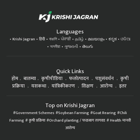
Languages
Krishi Jagran
हिंदी
বাঙালি
ਪੰਜਾਬੀ
தமிழ்
മലയാളം
ಕನ್ನಡ
ଓଡିଆ
অসমীয়া
ગુજરાતી
తెలుగు
Quick Links
होम
बातम्या
कृषीपीडिया
फलोत्पादन
पशुसंवर्धन
कृषी
प्रक्रिया
यशकथा
यांत्रिकीकरण
शिक्षण
आरोग्य
इतर
Top on Krishi Jagran
Government Schemes
Soybean Farming
Goat Rearing
Chili
Farming
कृषी प्रक्रिया
Orchard planting / फळबाग लागवड
Health मानवी
आरोग्य