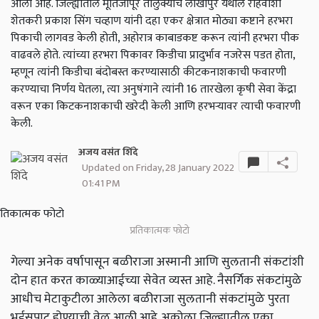
आली आहे. जिल्ह्यातील मूर्तिजापूर तालुक्याचे लाखापुर येथील रहिवाशी
शेतकरी प्रकाश सिंग चव्हाण यांनी दहा एकर क्षेत्रात मोठ्या कष्टाने हरभरा
पिकाची लागवड केली होती, अहोरात्र काबाडकष्ट करून त्यांनी हरभरा पीक
वाढवले होते. त्यांच्या हरभरा पिकावर किडीचा प्रादुर्भाव नजरेस पडत होता,
म्हणून त्यांनी किडीचा बंदोबस्त करण्यासाठी कीटकनाशकाची फवारणी
करण्याचा निर्णय घेतला, त्या अनुषंगाने त्यांनी 16 तारखेला कृषी सेवा केंद्रा
वरून एका किटकनाशकाची खरेदी केली आणि हरभऱ्यावर त्याची फवारणी
केली.
अजय वसंत शिंदे
Updated on Friday, 28 January 2022
01:41 PM
प्रतिकात्मक फोटो
गेल्या अनेक वर्षापासून बळीराजा अस्मानी आणि सुलतानी संकटांशी
दोन हात करत काळ्याआईच्या सेवेत व्यस्त आहे. नैसर्गिक संकटांमुळे
आधीच मेटाकुटीला आलेला बळीराजा सुलतानी संकटांमुळे पुरता
भुईसपाट होण्याची वेळ आली आहे. अकोला जिल्ह्यातील एका