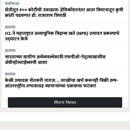
यशोगाथा
शेतीतून १०० कोटींची उलाढाल: हेलिकॉप्टरनंतर आता विमानातून कृषी
क्रांती घडवणार डॉ. राजाराम त्रिपाठी
बातम्या
ICL ने महाराष्ट्रात अत्याधुनिक विद्राव्य खते (NPK) उत्पादन प्रकल्पाचे
उद्घाटन केले
बातम्या
भारताच्या ग्रामीण अर्थव्यवस्थेसाठी एफपीओ-नेतृत्वाखालील
अ‍ॅग्रीव्होल्टाईक्सची आशा
बातम्या
केळी उत्पादक शेतकरी नाराज… लाखोंचा खर्च करूनही विक्री ठप्प-
आंतरराष्ट्रीय तणावासह व्यापाऱ्यांच्या दबावाचा फटका!
More News