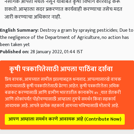
नैसर्गिक आपत्ती मधले नसून याबाबत कृषी विभाग कारवाई करू
शकतो. आम्हाला सदर प्रकरणात कार्यवाही करण्याचा तसेच मदत
जारी करण्याचा अधिकार नाही.
English Summary:
Destroy a gram by spraying pesticides; Due to
the negligence of the Department of Agriculture, no action has
been taken yet
Published on:
28 January 2022, 01:44 IST
कृषी पत्रकारितेसाठी आपला पाठिंबा दर्शवा
प्रिय वाचक, आमच्यात सामील झाल्याबद्दल धन्यवाद. आपल्यासारखे वाचक
आमच्यासाठी कृषी पत्रकारितेसाठी प्रेरणा आहेत. कृषी पत्रकारितेला अधिक
बळकट करण्यासाठी आणि ग्रामीण भारतातील कानाकोप in्यात शेतकरी
आणि लोकांपर्यंत पोहोचण्यासाठी आम्हाला तुमचे समर्थन किंवा सहकार्य
आवश्यक आहे. आपले प्रत्येक सहकार्य आमच्या भविष्यासाठी मोलाचे आहे.
आपण आम्हाला समर्थन करणे आवश्यक आहे (Contribute Now)