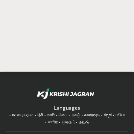
Languages
Krishi Jagran
हिंदी
বাঙালি
ਪੰਜਾਬੀ
தமிழ்
മലയാളം
ಕನ್ನಡ
ଓଡିଆ
অসমীয়া
ગુજરાતી
తెలుగు