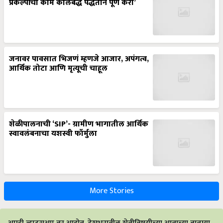
प्रकल्पांची कामे कालबद्ध पद्धतीने पूर्ण करा’
जनावर पावसात भिजणं म्हणजे आजार, अपंगत्व,
आर्थिक तोटा आणि मृत्यूची चाहूल
शेळीपालनाची ‘SIP’- ग्रामीण भागातील आर्थिक
स्वावलंबनाचा यशस्वी फॉर्मुला
More Stories