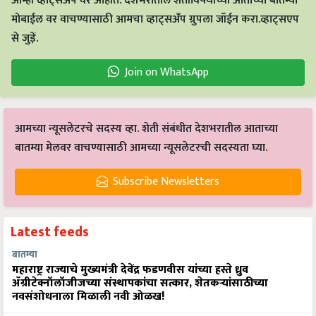
आम्ही व्हाट्सअप वर आहोत. देशभरातील शेतीविषयीच्या आताच्या बातम्या
मोबाईल वर वाचण्यासाठी आमचा व्हाट्सअँप ग्रुपला जॉईन करा.व्हाट्सएप
से जुड़ें.
Join on WhatsApp
आमच्या न्यूसलेटरचे सदस्य व्हा. शेती संबंधीत देशभरातील आताच्या
बातम्या मेलवर वाचण्यासाठी आमच्या न्यूसलेटरची सदस्यता घ्या.
Subscribe Newsletters
Latest feeds
बातम्या
महाराष्ट्र राज्याचे मुख्यमंत्री देवेंद्र फडणवीस यांच्या हस्ते ध्रुव
ॲग्रीटेक्नॉलॉजीजच्या संस्थापकांचा सत्कार, शेतकऱ्यांसाठीच्या
नवसंशोधनाला मिळाली नवी ओळख!