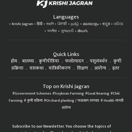
Languages
Krishi Jagran
हिंदी
বাঙালি
ਪੰਜਾਬੀ
தமிழ்
മലയാളം
ಕನ್ನಡ
ଓଡିଆ
অসমীয়া
ગુજરાતી
తెలుగు
Quick Links
होम
बातम्या
कृषीपीडिया
फलोत्पादन
पशुसंवर्धन
कृषी
प्रक्रिया
यशकथा
यांत्रिकीकरण
शिक्षण
आरोग्य
इतर
Top on Krishi Jagran
Government Schemes
Soybean Farming
Goat Rearing
Chili
Farming
कृषी प्रक्रिया
Orchard planting / फळबाग लागवड
Health मानवी
आरोग्य
Subscribe to our Newsletter. You choose the topics of