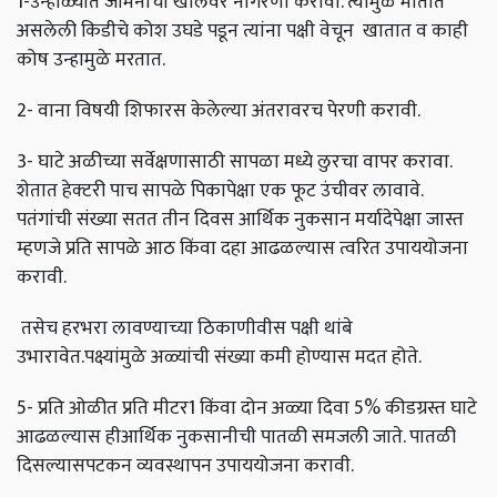
1-उन्हाळ्यात जमिनीची खोलवर नांगरणी करावी. त्यामुळे मातीत
असलेली किडीचे कोश उघडे पडून त्यांना पक्षी वेचून खातात व काही
कोष उन्हामुळे मरतात.
2- वाना विषयी शिफारस केलेल्या अंतरावरच पेरणी करावी.
3- घाटे अळीच्या सर्वेक्षणासाठी सापळा मध्ये लुरचा वापर करावा.
शेतात हेक्‍टरी पाच सापळे पिकापेक्षा एक फूट उंचीवर लावावे.
पतंगांची संख्या सतत तीन दिवस आर्थिक नुकसान मर्यादेपेक्षा जास्त
म्हणजे प्रति सापळे आठ किंवा दहा आढळल्यास त्वरित उपाययोजना
करावी.
तसेच हरभरा लावण्याच्या ठिकाणीवीस पक्षी थांबे
उभारावेत.पक्ष्यांमुळे अळ्यांची संख्या कमी होण्यास मदत होते.
5- प्रति ओळीत प्रति मीटर1 किंवा दोन अळ्या दिवा 5% कीडग्रस्त घाटे
आढळल्यास हीआर्थिक नुकसानीची पातळी समजली जाते. पातळी
दिसल्यासपटकन व्यवस्थापन उपाययोजना करावी.