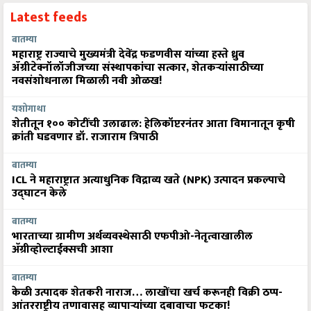
Latest feeds
बातम्या
महाराष्ट्र राज्याचे मुख्यमंत्री देवेंद्र फडणवीस यांच्या हस्ते ध्रुव
ॲग्रीटेक्नॉलॉजीजच्या संस्थापकांचा सत्कार, शेतकऱ्यांसाठीच्या
नवसंशोधनाला मिळाली नवी ओळख!
यशोगाथा
शेतीतून १०० कोटींची उलाढाल: हेलिकॉप्टरनंतर आता विमानातून कृषी
क्रांती घडवणार डॉ. राजाराम त्रिपाठी
बातम्या
ICL ने महाराष्ट्रात अत्याधुनिक विद्राव्य खते (NPK) उत्पादन प्रकल्पाचे
उद्घाटन केले
बातम्या
भारताच्या ग्रामीण अर्थव्यवस्थेसाठी एफपीओ-नेतृत्वाखालील
अ‍ॅग्रीव्होल्टाईक्सची आशा
बातम्या
केळी उत्पादक शेतकरी नाराज… लाखोंचा खर्च करूनही विक्री ठप्प-
आंतरराष्ट्रीय तणावासह व्यापाऱ्यांच्या दबावाचा फटका!