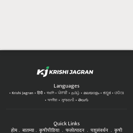
Languages
Krishi Jagran
हिंदी
বাঙালি
ਪੰਜਾਬੀ
தமிழ்
മലയാളം
ಕನ್ನಡ
ଓଡିଆ
অসমীয়া
ગુજરાતી
తెలుగు
Quick Links
होम
बातम्या
कृषीपीडिया
फलोत्पादन
पशुसंवर्धन
कृषी