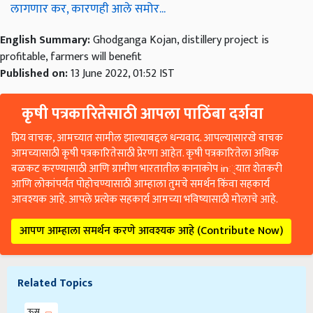
लागणार कर, कारणही आले समोर...
English Summary:
Ghodganga Kojan, distillery project is
profitable, farmers will benefit
Published on:
13 June 2022, 01:52 IST
कृषी पत्रकारितेसाठी आपला पाठिंबा दर्शवा
प्रिय वाचक, आमच्यात सामील झाल्याबद्दल धन्यवाद. आपल्यासारखे वाचक
आमच्यासाठी कृषी पत्रकारितेसाठी प्रेरणा आहेत. कृषी पत्रकारितेला अधिक
बळकट करण्यासाठी आणि ग्रामीण भारतातील कानाकोप in्यात शेतकरी
आणि लोकांपर्यंत पोहोचण्यासाठी आम्हाला तुमचे समर्थन किंवा सहकार्य
आवश्यक आहे. आपले प्रत्येक सहकार्य आमच्या भविष्यासाठी मोलाचे आहे.
आपण आम्हाला समर्थन करणे आवश्यक आहे (Contribute Now)
Related Topics
ऊस