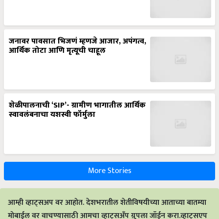
जनावर पावसात भिजणं म्हणजे आजार, अपंगत्व,
आर्थिक तोटा आणि मृत्यूची चाहूल
शेळीपालनाची ‘SIP’- ग्रामीण भागातील आर्थिक
स्वावलंबनाचा यशस्वी फॉर्मुला
More Stories
आम्ही व्हाट्सअप वर आहोत. देशभरातील शेतीविषयीच्या आताच्या बातम्या
मोबाईल वर वाचण्यासाठी आमचा व्हाट्सअँप ग्रुपला जॉईन करा.व्हाट्सएप