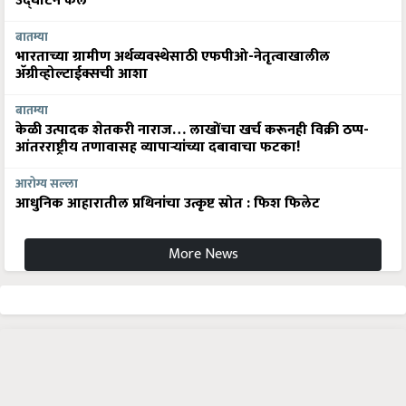
उद्घाटन केले
बातम्या
भारताच्या ग्रामीण अर्थव्यवस्थेसाठी एफपीओ-नेतृत्वाखालील
अ‍ॅग्रीव्होल्टाईक्सची आशा
बातम्या
केळी उत्पादक शेतकरी नाराज… लाखोंचा खर्च करूनही विक्री ठप्प-
आंतरराष्ट्रीय तणावासह व्यापाऱ्यांच्या दबावाचा फटका!
आरोग्य सल्ला
आधुनिक आहारातील प्रथिनांचा उत्कृष्ट स्रोत : फिश फिलेट
More News