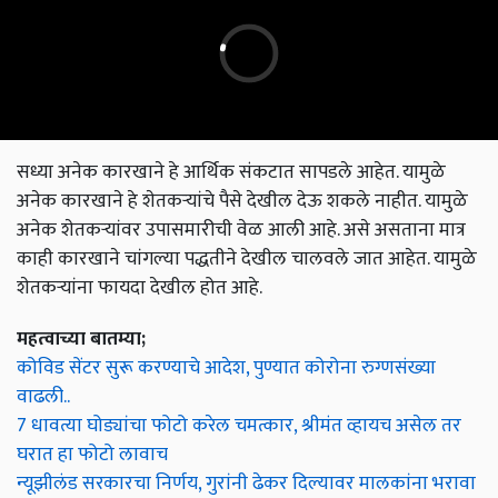
सध्या अनेक कारखाने हे आर्थिक संकटात सापडले आहेत. यामुळे
अनेक कारखाने हे शेतकऱ्यांचे पैसे देखील देऊ शकले नाहीत. यामुळे
अनेक शेतकऱ्यांवर उपासमारीची वेळ आली आहे. असे असताना मात्र
काही कारखाने चांगल्या पद्धतीने देखील चालवले जात आहेत. यामुळे
शेतकऱ्यांना फायदा देखील होत आहे.
महत्वाच्या बातम्या;
कोविड सेंटर सुरू करण्याचे आदेश, पुण्यात कोरोना रुग्णसंख्या
वाढली..
7 धावत्या घोड्यांचा फोटो करेल चमत्कार, श्रीमंत व्हायच असेल तर
घरात हा फोटो लावाच
न्यूझीलंड सरकारचा निर्णय, गुरांनी ढेकर दिल्यावर मालकांना भरावा