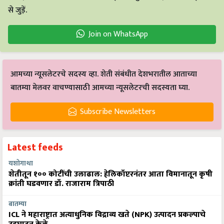
से जुड़ें.
Join on WhatsApp
आमच्या न्यूसलेटरचे सदस्य व्हा. शेती संबंधीत देशभरातील आताच्या
बातम्या मेलवर वाचण्यासाठी आमच्या न्यूसलेटरची सदस्यता घ्या.
Subscribe Newsletters
Latest feeds
यशोगाथा
शेतीतून १०० कोटींची उलाढाल: हेलिकॉप्टरनंतर आता विमानातून कृषी
क्रांती घडवणार डॉ. राजाराम त्रिपाठी
बातम्या
ICL ने महाराष्ट्रात अत्याधुनिक विद्राव्य खते (NPK) उत्पादन प्रकल्पाचे