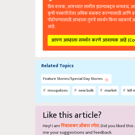
प्रिय वाचक, आमच्यात सामील झाल्याबद्दल धन्यवाद. आप
कृषी पत्रकारितेला अधिक बळकट करण्यासाठी आणि ग्
पोहोचण्यासाठी आम्हाला तुमचे समर्थन किंवा सहकार्य 
आहे.
आपण आम्हाला समर्थन करणे आवश्यक आहे (C
Related Topics
Feature Stories/Special Day Stories
mosquitoes
new bulb
market
kill
Like this article?
Hey! I am
निंबाळकर ओंकार रमेश
. Did you liked thi
me your suggestions and feedback.