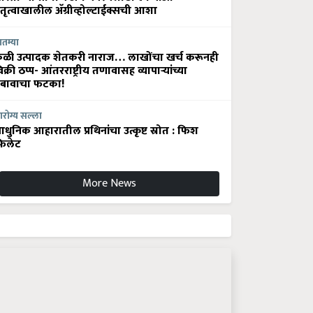
ेतृत्वाखालील अ‍ॅग्रीव्होल्टाईक्सची आशा
ातम्या
ेळी उत्पादक शेतकरी नाराज… लाखोंचा खर्च करूनही
िक्री ठप्प- आंतरराष्ट्रीय तणावासह व्यापाऱ्यांच्या
बावाचा फटका!
रोग्य सल्ला
धुनिक आहारातील प्रथिनांचा उत्कृष्ट स्रोत : फिश
िलेट
More News