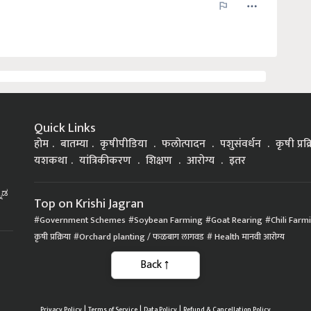
Quick Links
होम
बातम्या
कृषीपीडिया
फलोत्पादन
पशुसंवर्धन
कृषी प्रक
यशकथा
यांत्रिकीकरण
शिक्षण
आरोग्य
इतर
್ನಡ
Top on Krishi Jagran
Government Schemes
Soybean Farming
Goat Rearing
Chili Farm
कृषी प्रक्रिया
Orchard planting / फळबाग लागवड
Health मानवी आरोग्य
Back
|
|
|
Privacy Policy
Terms of Service
Data Policy
Refund & Cancellation Policy