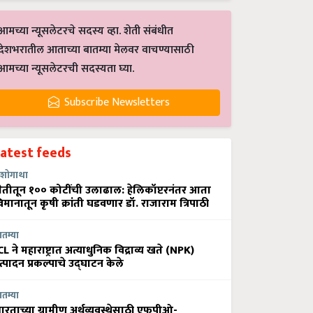
आमच्या न्यूसलेटरचे सदस्य व्हा. शेती संबंधीत
देशभरातील आताच्या बातम्या मेलवर वाचण्यासाठी
आमच्या न्यूसलेटरची सदस्यता घ्या.
Subscribe Newsletters
Latest feeds
शोगाथा
ेतीतून १०० कोटींची उलाढाल: हेलिकॉप्टरनंतर आता
िमानातून कृषी क्रांती घडवणार डॉ. राजाराम त्रिपाठी
ातम्या
CL ने महाराष्ट्रात अत्याधुनिक विद्राव्य खते (NPK)
त्पादन प्रकल्पाचे उद्घाटन केले
ातम्या
ारताच्या ग्रामीण अर्थव्यवस्थेसाठी एफपीओ-