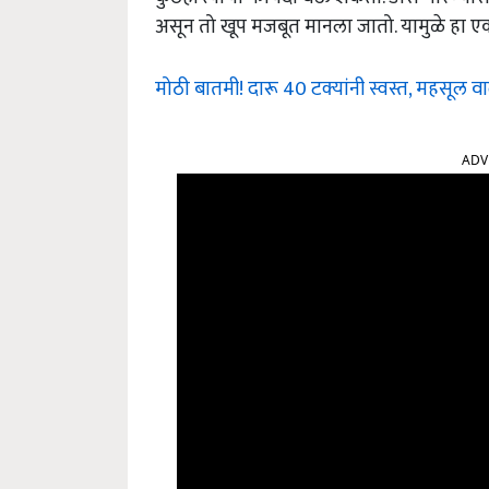
असून तो खूप मजबूत मानला जातो. यामुळे हा ए
मोठी बातमी! दारू 40 टक्यांनी स्वस्त, महसूल व
ADV