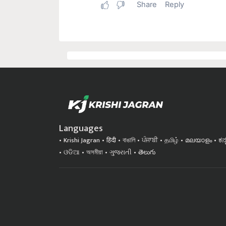
Languages
Krishi Jagran
हिंदी
বাঙালি
ਪੰਜਾਬੀ
தமிழ்
മലയാളം
ಕನ
ଓଡିଆ
অসমীয়া
ગુજરાતી
తెలుగు