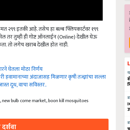
िंमत २९९ इतकी आहे. तसेच हा बल्ब फ्लिपकार्टवर १९९
सेल तर तुम्ही ही गोष्ट ऑनलाईन (Online) देखील घेऊ
शकता. तो लगेच खराब देखील होत नाही.
ने घेतला मोठा निर्णय
य
ारी हवामानाच्या अंदाजासह मिळणार कृषी तज्ज्ञांचा सल्ला
श
जास्त दूध, वाचा सविस्तर..
व
 new bulb come market, boon kill mosquitoes
ब
I
उ
 दर्शवा
ब
भ