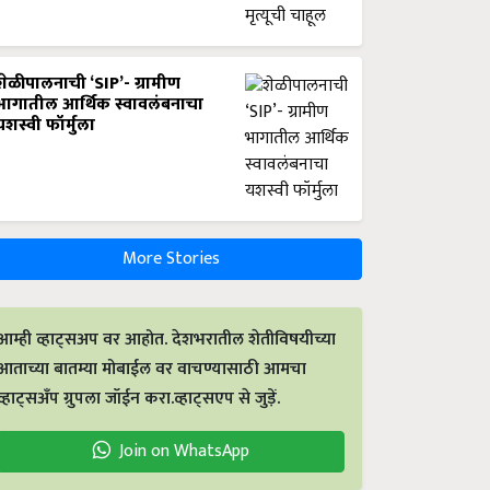
शेळीपालनाची ‘SIP’- ग्रामीण
भागातील आर्थिक स्वावलंबनाचा
यशस्वी फॉर्मुला
More Stories
आम्ही व्हाट्सअप वर आहोत. देशभरातील शेतीविषयीच्या
आताच्या बातम्या मोबाईल वर वाचण्यासाठी आमचा
व्हाट्सअँप ग्रुपला जॉईन करा.व्हाट्सएप से जुड़ें.
Join on WhatsApp