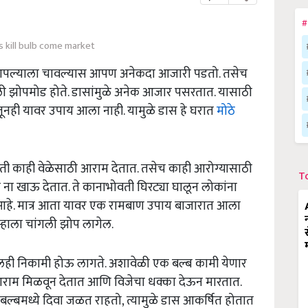
#
 kill bulb come market
ल्याला चावल्यास आपण अनेकदा आजारी पडतो. तसेच
ोपमोड होते. डासांमुळे अनेक आजार पसरतात. यासाठी
जूनही यावर उपाय आला नाही. यामुळे डास हे घरात
मोठे
र ती काही वेळेसाठी आराम देतात. तसेच काही आरोग्यासाठी
T
 ना खाऊ देतात. ते कानाभोवती घिरट्या घालून लोकांना
ला आहे. मात्र आता यावर एक रामबाण उपाय बाजारात आला
म्हाला चांगली झोप लागेल.
ॉइलही निकामी होऊ लागते. अशावेळी एक बल्ब कामी येणार
ा आराम मिळवून देतात आणि विजेचा धक्का देऊन मारतात.
 बल्बमध्ये दिवा जळत राहतो, त्यामुळे डास आकर्षित होतात