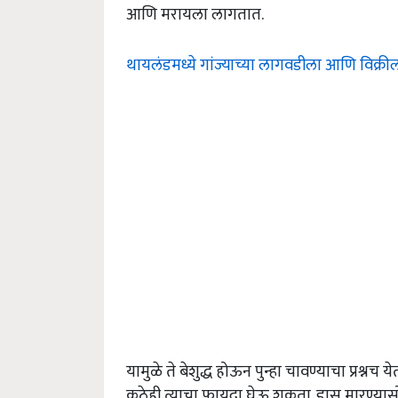
आणि मरायला लागतात.
थायलंडमध्ये गांज्याच्या लागवडीला आणि विक्रील
यामुळे ते बेशुद्ध होऊन पुन्हा चावण्याचा प्रश्नच 
कुठेही त्याचा फायदा घेऊ शकता. डास मारण्यासो