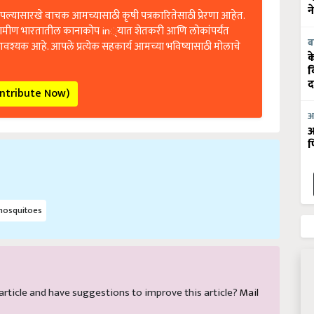
ल्यासारखे वाचक आमच्यासाठी कृषी पत्रकारितेसाठी प्रेरणा आहेत.
न
रामीण भारतातील कानाकोप in्यात शेतकरी आणि लोकांपर्यंत
आवश्यक आहे. आपले प्रत्येक सहकार्य आमच्या भविष्यासाठी मोलाचे
ब
क
व
द
ontribute Now)
आ
आ
फ
 mosquitoes
s article and have suggestions to improve this article?
Mail