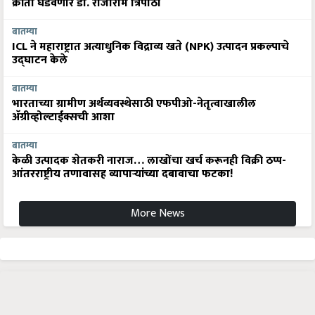
क्रांती घडवणार डॉ. राजाराम त्रिपाठी
बातम्या
ICL ने महाराष्ट्रात अत्याधुनिक विद्राव्य खते (NPK) उत्पादन प्रकल्पाचे
उद्घाटन केले
बातम्या
भारताच्या ग्रामीण अर्थव्यवस्थेसाठी एफपीओ-नेतृत्वाखालील
अ‍ॅग्रीव्होल्टाईक्सची आशा
बातम्या
केळी उत्पादक शेतकरी नाराज… लाखोंचा खर्च करूनही विक्री ठप्प-
आंतरराष्ट्रीय तणावासह व्यापाऱ्यांच्या दबावाचा फटका!
More News