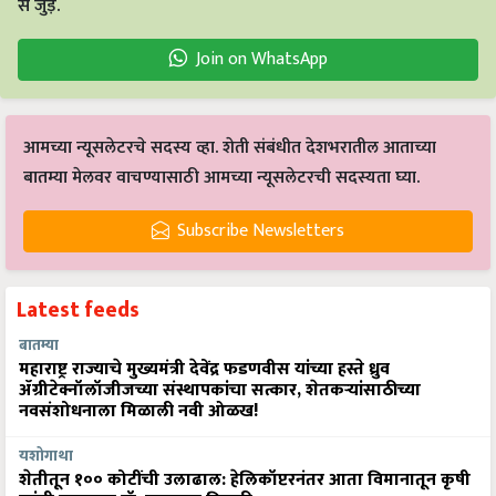
से जुड़ें.
Join on WhatsApp
आमच्या न्यूसलेटरचे सदस्य व्हा. शेती संबंधीत देशभरातील आताच्या
बातम्या मेलवर वाचण्यासाठी आमच्या न्यूसलेटरची सदस्यता घ्या.
Subscribe Newsletters
Latest feeds
बातम्या
महाराष्ट्र राज्याचे मुख्यमंत्री देवेंद्र फडणवीस यांच्या हस्ते ध्रुव
ॲग्रीटेक्नॉलॉजीजच्या संस्थापकांचा सत्कार, शेतकऱ्यांसाठीच्या
नवसंशोधनाला मिळाली नवी ओळख!
यशोगाथा
शेतीतून १०० कोटींची उलाढाल: हेलिकॉप्टरनंतर आता विमानातून कृषी