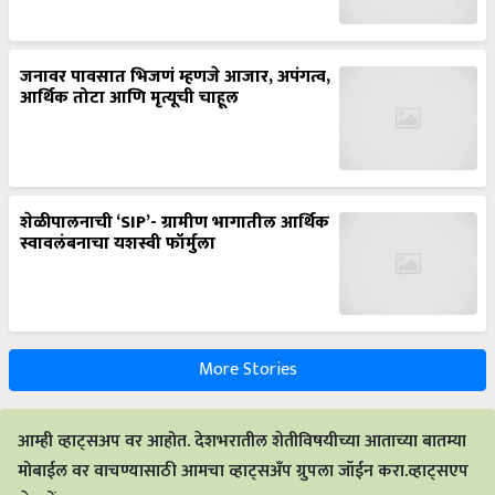
जनावर पावसात भिजणं म्हणजे आजार, अपंगत्व,
आर्थिक तोटा आणि मृत्यूची चाहूल
शेळीपालनाची ‘SIP’- ग्रामीण भागातील आर्थिक
स्वावलंबनाचा यशस्वी फॉर्मुला
More Stories
आम्ही व्हाट्सअप वर आहोत. देशभरातील शेतीविषयीच्या आताच्या बातम्या
मोबाईल वर वाचण्यासाठी आमचा व्हाट्सअँप ग्रुपला जॉईन करा.व्हाट्सएप