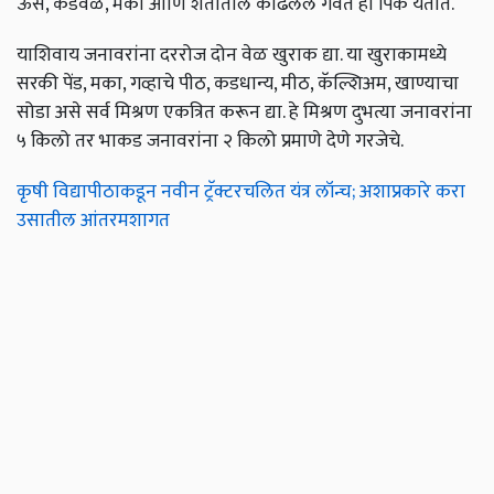
ऊस, कडवळ, मका आणि शेतातील काढलेले गवत ही पिके येतात.
याशिवाय जनावरांना दररोज दोन वेळ खुराक द्या. या खुराकामध्ये
सरकी पेंड, मका, गव्हाचे पीठ, कडधान्य, मीठ, कॅल्शिअम, खाण्याचा
सोडा असे सर्व मिश्रण एकत्रित करून द्या. हे मिश्रण दुभत्या जनावरांना
५ किलो तर भाकड जनावरांना २ किलो प्रमाणे देणे गरजेचे.
कृषी विद्यापीठाकडून नवीन ट्रॅक्टरचलित यंत्र लॉन्च; अशाप्रकारे करा
उसातील आंतरमशागत