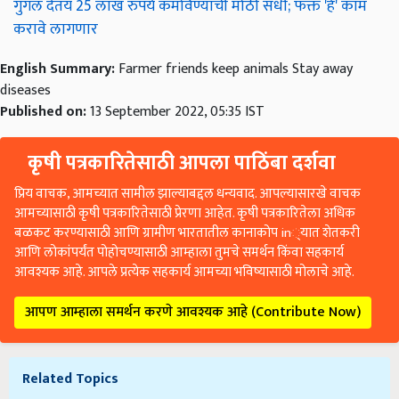
गुगल देतंय 25 लाख रुपये कमविण्याची मोठी संधी; फक्त 'हे' काम
करावे लागणार
English Summary:
Farmer friends keep animals Stay away
diseases
Published on:
13 September 2022, 05:35 IST
कृषी पत्रकारितेसाठी आपला पाठिंबा दर्शवा
प्रिय वाचक, आमच्यात सामील झाल्याबद्दल धन्यवाद. आपल्यासारखे वाचक
आमच्यासाठी कृषी पत्रकारितेसाठी प्रेरणा आहेत. कृषी पत्रकारितेला अधिक
बळकट करण्यासाठी आणि ग्रामीण भारतातील कानाकोप in्यात शेतकरी
आणि लोकांपर्यंत पोहोचण्यासाठी आम्हाला तुमचे समर्थन किंवा सहकार्य
आवश्यक आहे. आपले प्रत्येक सहकार्य आमच्या भविष्यासाठी मोलाचे आहे.
आपण आम्हाला समर्थन करणे आवश्यक आहे (Contribute Now)
Related Topics