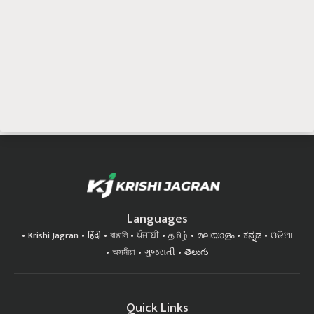
Languages
Krishi Jagran
हिंदी
বাঙালি
ਪੰਜਾਬੀ
தமிழ்
മലയാളം
ಕನ್ನಡ
ଓଡିଆ
অসমীয়া
ગુજરાતી
తెలుగు
Quick Links