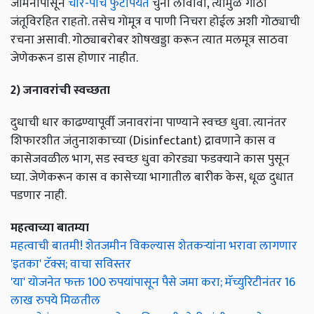
जमिनीपासून
चार-पाच फुटांपर्यंत
चुना लावावा, त्यामुळे गोठा
जंतूविरहित राहतो. तसेच गोमूत्र व पाणी निचरा होईल अशी गोठ्याची
रचना असावी. गोठ्याबरोबर शोषखड्डा करून त्यात मलमूत्र साठवा
जेणेकरून डास होणार नाहीत.
2) जनावरांची स्वच्छता
दुधाची धार काढण्यापूर्वी जनावरांना पाण्याने स्वच्छ धुवा. त्यानंतर
शिफारशीत जंतुनाशकाच्या (Disinfectant) द्रावणाने कास व
कासेजवळील भाग, सड स्वच्छ धुवा कोरड्या फडक्‍याने कास पुसून
घ्या. जेणेकरून कास व कासेच्या भागातील बारीक केस, धूळ दुधात
पडणार नाही.
महत्वाच्या बातम्या
महत्वाची बातमी! शेतजमीन विकल्यास शेतकऱ्यांना भरावा लागणार
'इतका' टॅक्स; वाचा सविस्तर
'या' योजनेत फक्त 100 रुपयांपासून पैसे जमा करा; मॅच्युरिटीनंतर 16
लाख रुपये मिळतील