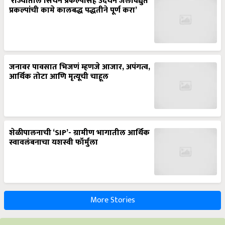
‘राज्यातील सिंचन प्रकल्पासह उदंचन जलविद्युत
प्रकल्पांची कामे कालबद्ध पद्धतीने पूर्ण करा’
जनावर पावसात भिजणं म्हणजे आजार, अपंगत्व,
आर्थिक तोटा आणि मृत्यूची चाहूल
शेळीपालनाची ‘SIP’- ग्रामीण भागातील आर्थिक
स्वावलंबनाचा यशस्वी फॉर्मुला
More Stories