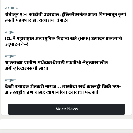
यशोगाथा
शेतीतून १०० कोटींची उलाढाल: हेलिकॉप्टरनंतर आता विमानातून कृषी
क्रांती घडवणार डॉ. राजाराम त्रिपाठी
बातम्या
ICL ने महाराष्ट्रात अत्याधुनिक विद्राव्य खते (NPK) उत्पादन प्रकल्पाचे
उद्घाटन केले
बातम्या
भारताच्या ग्रामीण अर्थव्यवस्थेसाठी एफपीओ-नेतृत्वाखालील
अ‍ॅग्रीव्होल्टाईक्सची आशा
बातम्या
केळी उत्पादक शेतकरी नाराज… लाखोंचा खर्च करूनही विक्री ठप्प-
आंतरराष्ट्रीय तणावासह व्यापाऱ्यांच्या दबावाचा फटका!
More News