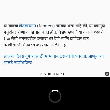
या यंत्राचा
शेतकऱ्यांना
(farmers) फायदा असा आहे की, या यंत्रामुळे
मजुरीवर होणाऱ्या खर्चात बचत होते. विशेष म्हणजे या यंत्राची १२० ते
१५० सेंमी अंतरावरील उसाला भर देणे आणि दाणेदार खत
पेरणीसाठी शिफारस करण्यात आली आहे.
आजचा दिवस तुमच्यासाठी भाग्यवान ठरण्याची शक्यता; जाणून घ्या
आजचे राशीभविष्य
ADVERTISEMENT