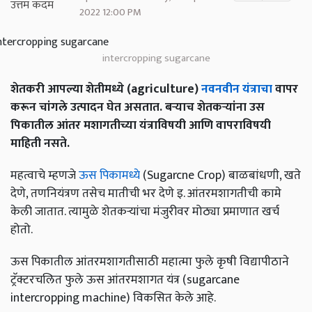
2022 12:00 PM
intercropping sugarcane
शेतकरी आपल्या शेतीमध्ये (agriculture)
नवनवीन यंत्राचा
वापर
करून चांगले उत्पादन घेत असतात. बऱ्याच शेतकऱ्यांना उस
पिकातील आंतर मशागतीच्या यंत्राविषयी आणि वापराविषयी
माहिती नसते.
महत्वाचे म्हणजे
ऊस पिकामध्ये
(Sugarcne Crop) बाळबांधणी, खते
देणे, तणनियंत्रण तसेच मातीची भर देणे इ. आंतरमशागतीची कामे
केली जातात. त्यामुळे शेतकऱ्यांचा मंजुरीवर मोठ्या प्रमाणात खर्च
होतो.
ऊस पिकातील आंतरमशागतीसाठी महात्मा फुले कृषी विद्यापीठाने
ट्रॅक्टरचलित फुले ऊस आंतरमशागत यंत्र (sugarcane
intercropping machine) विकसित केले आहे.