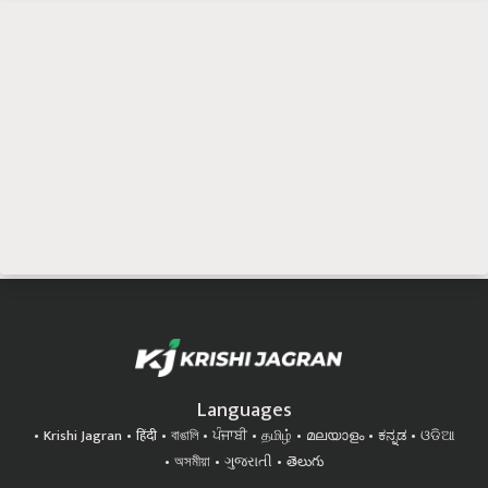
Languages
Krishi Jagran
हिंदी
বাঙালি
ਪੰਜਾਬੀ
தமிழ்
മലയാളം
ಕನ್ನಡ
ଓଡିଆ
অসমীয়া
ગુજરાતી
తెలుగు