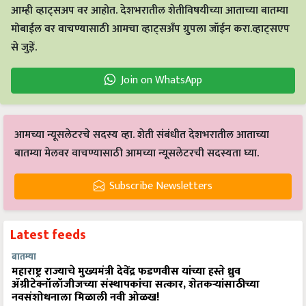
आम्ही व्हाट्सअप वर आहोत. देशभरातील शेतीविषयीच्या आताच्या बातम्या
मोबाईल वर वाचण्यासाठी आमचा व्हाट्सअँप ग्रुपला जॉईन करा.व्हाट्सएप
से जुड़ें.
Join on WhatsApp
आमच्या न्यूसलेटरचे सदस्य व्हा. शेती संबंधीत देशभरातील आताच्या
बातम्या मेलवर वाचण्यासाठी आमच्या न्यूसलेटरची सदस्यता घ्या.
Subscribe Newsletters
Latest feeds
बातम्या
महाराष्ट्र राज्याचे मुख्यमंत्री देवेंद्र फडणवीस यांच्या हस्ते ध्रुव
ॲग्रीटेक्नॉलॉजीजच्या संस्थापकांचा सत्कार, शेतकऱ्यांसाठीच्या
नवसंशोधनाला मिळाली नवी ओळख!