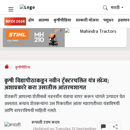
मराठी
होम
बातम्या
कृषीपीडिया
सरकारी योजना
पशुधन
हवामान
MFOI 2024
कृषीपीडिया
कृषी विद्यापीठाकडून नवीन ट्रॅक्टरचलित यंत्र लॉन्च;
अशाप्रकारे करा उसातील आंतरमशागत
शेतकरी आपल्या शेतीमध्ये नवनवीन यंत्राचा वापर करून चांगले उत्पादन घेत
असतात. बऱ्याच शेतकऱ्यांना उस पिकातील आंतर मशागतीच्या यंत्राविषयी
आणि वापराविषयी माहिती नसते.
रूपाली उत्तम कदम
Updated on Tuesday, 13 September