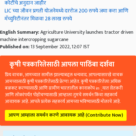
कोटींचे अनुदान जाहीर
LIC च्या जीवन प्रगती योजनेमध्ये दररोज 200 रुपये जमा करा आणि
मॅच्युरिटीनंतर मिळवा 28 लाख रुपये
English Summary:
Agriculture University launches tractor driven
machine intercropping sugarcane
Published on:
13 September 2022, 12:07 IST
कृषी पत्रकारितेसाठी आपला पाठिंबा दर्शवा
प्रिय वाचक, आमच्यात सामील झाल्याबद्दल धन्यवाद. आपल्यासारखे वाचक
आमच्यासाठी कृषी पत्रकारितेसाठी प्रेरणा आहेत. कृषी पत्रकारितेला अधिक
बळकट करण्यासाठी आणि ग्रामीण भारतातील कानाकोप in्यात शेतकरी
आणि लोकांपर्यंत पोहोचण्यासाठी आम्हाला तुमचे समर्थन किंवा सहकार्य
आवश्यक आहे. आपले प्रत्येक सहकार्य आमच्या भविष्यासाठी मोलाचे आहे.
आपण आम्हाला समर्थन करणे आवश्यक आहे (Contribute Now)