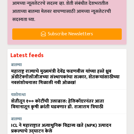
आमच्या न्यूसलेटरचे सदस्य व्हा. शेती संबंधीत देशभरातील
आताच्या बातम्या मेलवर वाचण्यासाठी आमच्या न्यूसलेटरची
सदस्यता घ्या.
Subscribe Newsletters
Latest feeds
बातम्या
महाराष्ट्र राज्याचे मुख्यमंत्री देवेंद्र फडणवीस यांच्या हस्ते ध्रुव
ॲग्रीटेक्नॉलॉजीजच्या संस्थापकांचा सत्कार, शेतकऱ्यांसाठीच्या
नवसंशोधनाला मिळाली नवी ओळख!
यशोगाथा
शेतीतून १०० कोटींची उलाढाल: हेलिकॉप्टरनंतर आता
विमानातून कृषी क्रांती घडवणार डॉ. राजाराम त्रिपाठी
बातम्या
ICL ने महाराष्ट्रात अत्याधुनिक विद्राव्य खते (NPK) उत्पादन
प्रकल्पाचे उद्घाटन केले