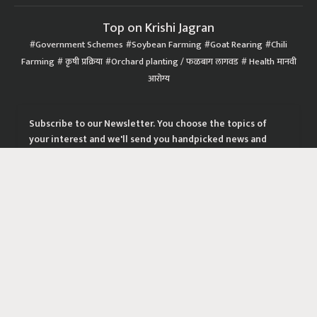
Top on Krishi Jagran
Government Schemes
Soybean Farming
Goat Rearing
Chili
Farming
कृषी प्रक्रिया
Orchard planting / फळबाग लागवड
Health मानवी
आरोग्य
Subscribe to our Newsletter. You choose the topics of
your interest and we'll send you handpicked news and
latest updates based on your choice.
Subscribe Newsletters
|
|
|
Privacy Policy
Terms of Service
Data Policy
Refund & Cancellation Policy
CopyRight - 2021 Krishi Jagran Media Group. All Rights Reserved.