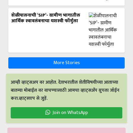
शेळीपालनाची ‘SIP’- ग्रामीण भागातील
आर्थिक स्वावलंबनाचा यशस्वी फॉर्मुला
More Stories
आम्ही व्हाट्सअप वर आहोत. देशभरातील शेतीविषयीच्या आताच्या
बातम्या मोबाईल वर वाचण्यासाठी आमचा व्हाट्सअँप ग्रुपला जॉईन
करा.व्हाट्सएप से जुड़ें.
Join on WhatsApp