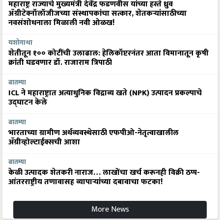
महाराष्ट्र राज्याचे मुख्यमंत्री देवेंद्र फडणवीस यांच्या हस्ते ध्रुव
ॲग्रीटेक्नॉलॉजीजच्या संस्थापकांचा सत्कार, शेतकऱ्यांसाठीच्या
नवसंशोधनाला मिळाली नवी ओळख!
यशोगाथा
शेतीतून १०० कोटींची उलाढाल: हेलिकॉप्टरनंतर आता विमानातून कृषी
क्रांती घडवणार डॉ. राजाराम त्रिपाठी
बातम्या
ICL ने महाराष्ट्रात अत्याधुनिक विद्राव्य खते (NPK) उत्पादन प्रकल्पाचे
उद्घाटन केले
बातम्या
भारताच्या ग्रामीण अर्थव्यवस्थेसाठी एफपीओ-नेतृत्वाखालील
अ‍ॅग्रीव्होल्टाईक्सची आशा
बातम्या
केळी उत्पादक शेतकरी नाराज… लाखोंचा खर्च करूनही विक्री ठप्प-
आंतरराष्ट्रीय तणावासह व्यापाऱ्यांच्या दबावाचा फटका!
More News