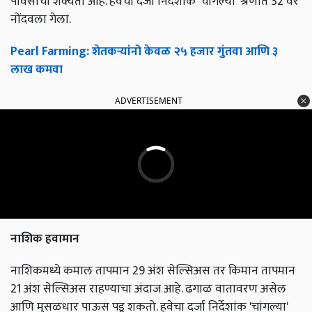
पावसाची शक्यता आहे. हवेचा दर्जा निर्देशांक 'चांगल्या' श्रेणीत 32 वर
नोंदवला गेला.
Pearl Farming: शेतकऱ्यांनो केवळ २५ हजार गुंतवा आणि ३
लाख कमवा
ADVERTISEMENT
नाशिक हवामान
नाशिकमध्ये कमाल तापमान 29 अंश सेल्सिअस तर किमान तापमान
21 अंश सेल्सिअस राहण्याचा अंदाज आहे. ढगाळ वातावरण असेल
आणि मुसळधार पाऊस पडू शकतो. हवेचा दर्जा निर्देशांक 'चांगल्या'