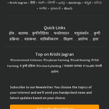
Krishi Jagran
हिंदी
বাঙালি
ਪੰਜਾਬੀ
தமிழ்
മലയാളം
ಕನ್ನಡ
ଓଡିଆ
অসমীয়া
ગુજરાતી
తెలుగు
Quick Links
होम
बातम्या
कृषीपीडिया
फलोत्पादन
पशुसंवर्धन
कृषी
प्रक्रिया
यशकथा
यांत्रिकीकरण
शिक्षण
आरोग्य
इतर
Top on Krishi Jagran
Government Schemes
Soybean Farming
Goat Rearing
Chili
Farming
कृषी प्रक्रिया
Orchard planting / फळबाग लागवड
Health मानवी
आरोग्य
Subscribe to our Newsletter. You choose the topics of
your interest and we'll send you handpicked news and
latest updates based on your choice.