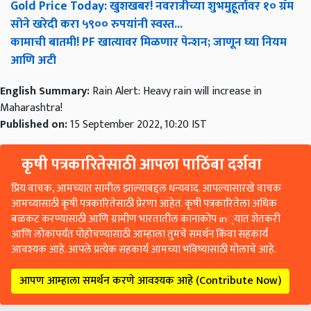
Gold Price Today: खुशखबर! नवरात्रीच्या शुभमुहूर्तावर १० ग्रॅम
सोने खरेदी करा ५९०० रुपयांनी स्वस्त...
कामाची बातमी! PF खात्यावर मिळणार पेन्शन; जाणून घ्या नियम
आणि अटी
English Summary:
Rain Alert: Heavy rain will increase in
Maharashtra!
Published on:
15 September 2022, 10:20 IST
कृषी पत्रकारितेसाठी आपला पाठिंबा दर्शवा
प्रिय वाचक, आमच्यात सामील झाल्याबद्दल धन्यवाद. आपल्यासारखे वाचक
आमच्यासाठी कृषी पत्रकारितेसाठी प्रेरणा आहेत. कृषी पत्रकारितेला अधिक
बळकट करण्यासाठी आणि ग्रामीण भारतातील कानाकोप in्यात शेतकरी
आणि लोकांपर्यंत पोहोचण्यासाठी आम्हाला तुमचे समर्थन किंवा सहकार्य
आवश्यक आहे. आपले प्रत्येक सहकार्य आमच्या भविष्यासाठी मोलाचे आहे.
आपण आम्हाला समर्थन करणे आवश्यक आहे (Contribute Now)