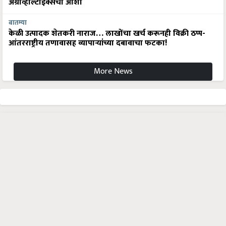
अ‍ॅग्रीव्होल्टाईक्सची आशा
बातम्या
केळी उत्पादक शेतकरी नाराज… लाखोंचा खर्च करूनही विक्री ठप्प-
आंतरराष्ट्रीय तणावासह व्यापाऱ्यांच्या दबावाचा फटका!
More News