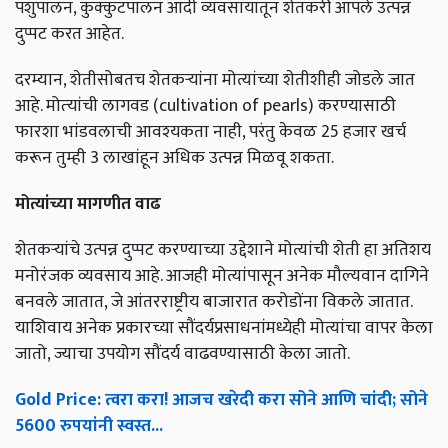
पशुपालन, कुक्कुटपालन आदी व्यवसायातून शेतकरी आपले उत्पन्न
दुप्पट करत आहेत.
दरम्यान, शेतीसोबतच शेतकऱ्यांना मोत्यांच्या शेतीशीही जोडले जात
आहे. मोत्‍यांची लागवड (cultivation of pearls) करण्‍यासाठी
फारशा भांडवलाची आवश्‍यकता नाही, परंतु केवळ 25 हजार खर्च
करून तुम्ही 3 लाखांहून अधिक उत्पन्न मिळवू शकता.
मोत्यांच्या मागणीत वाढ
शेतकऱ्यांचे उत्पन्न दुप्पट करण्याच्या उद्देशाने मोत्यांची शेती हा अतिशय
मनोरंजक व्यवसाय आहे. आजही मोत्यांपासून अनेक मौल्यवान दागिने
बनवले जातात, जे आंतरराष्ट्रीय बाजारात करोडोंना विकले जातात.
याशिवाय अनेक प्रकारच्या सौंदर्यप्रसाधनांमध्येही मोत्यांचा वापर केला
जातो, ज्याचा उपयोग सौंदर्य वाढवण्यासाठी केला जातो.
Gold Price: त्वरा करा! आजच खरेदी करा सोने आणि चांदी; सोने
5600 रुपयांनी स्वस्त...