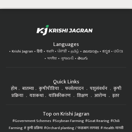
Languages
Krishi Jagran
हिंदी
বাঙালি
ਪੰਜਾਬੀ
தமிழ்
മലയാളം
ಕನ್ನಡ
ଓଡିଆ
অসমীয়া
ગુજરાતી
తెలుగు
Quick Links
होम
बातम्या
कृषीपीडिया
फलोत्पादन
पशुसंवर्धन
कृषी
प्रक्रिया
यशकथा
यांत्रिकीकरण
शिक्षण
आरोग्य
इतर
Top on Krishi Jagran
Government Schemes
Soybean Farming
Goat Rearing
Chili
Farming
कृषी प्रक्रिया
Orchard planting / फळबाग लागवड
Health मानवी