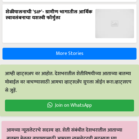
शेळीपालनाची ‘SIP’- ग्रामीण भागातील आर्थिक
स्वावलंबनाचा यशस्वी फॉर्मुला
More Stories
आम्ही व्हाट्सअप वर आहोत. देशभरातील शेतीविषयीच्या आताच्या बातम्या
मोबाईल वर वाचण्यासाठी आमचा व्हाट्सअँप ग्रुपला जॉईन करा.व्हाट्सएप
से जुड़ें.
Join on WhatsApp
आमच्या न्यूसलेटरचे सदस्य व्हा. शेती संबंधीत देशभरातील आताच्या
बातम्या मेलवर वाचण्यासाठी आमच्या न्यूसलेटरची सदस्यता घ्या.