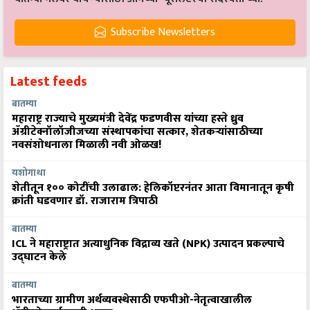
Subscribe Newsletters
Latest feeds
बातम्या
महाराष्ट्र राज्याचे मुख्यमंत्री देवेंद्र फडणवीस यांच्या हस्ते ध्रुव
ॲग्रीटेक्नॉलॉजीजच्या संस्थापकांचा सत्कार, शेतकऱ्यांसाठीच्या
नवसंशोधनाला मिळाली नवी ओळख!
यशोगाथा
शेतीतून १०० कोटींची उलाढाल: हेलिकॉप्टरनंतर आता विमानातून कृषी
क्रांती घडवणार डॉ. राजाराम त्रिपाठी
बातम्या
ICL ने महाराष्ट्रात अत्याधुनिक विद्राव्य खते (NPK) उत्पादन प्रकल्पाचे
उद्घाटन केले
बातम्या
भारताच्या ग्रामीण अर्थव्यवस्थेसाठी एफपीओ-नेतृत्वाखालील