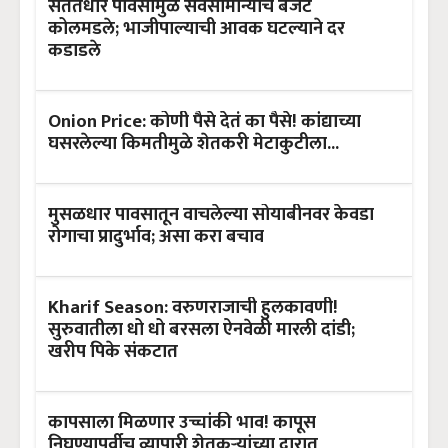
संततधार पावसामुळे सर्वसामान्यांचे बजेट
कोलमडले; भाजीपाल्याची आवक घटल्याने दर
कडाडले
Onion Price: कोणी पैसे देतं का पैसे! कांद्याच्या
घसरलेल्या किमतीमुळे शेतकरी मेटाकुटीला...
मुसळधार पावसातून वाचलेल्या सोयाबीनवर केवडा
रोगाचा प्रादुर्भाव; असा करा बचाव
Kharif Season: वरुणराजाची हुलकावणी!
सुरुवातीला धो धो बरसला ऐनवेळी मारली दांडी;
खरीप पिके संकटात
कापसाला मिळणार उच्चांकी भाव! कापूस
निघण्यापूर्वीच व्यापारी शेतकऱ्यांच्या दारात