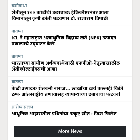
यशोगाथा
शेतीतून १०० कोटींची उलाढाल: हेलिकॉप्टरनंतर आता
विमानातून कृषी क्रांती घडवणार डॉ. राजाराम त्रिपाठी
बातम्या
ICL ने महाराष्ट्रात अत्याधुनिक विद्राव्य खते (NPK) उत्पादन
प्रकल्पाचे उद्घाटन केले
बातम्या
भारताच्या ग्रामीण अर्थव्यवस्थेसाठी एफपीओ-नेतृत्वाखालील
अ‍ॅग्रीव्होल्टाईक्सची आशा
बातम्या
केळी उत्पादक शेतकरी नाराज… लाखोंचा खर्च करूनही विक्री
ठप्प- आंतरराष्ट्रीय तणावासह व्यापाऱ्यांच्या दबावाचा फटका!
आरोग्य सल्ला
आधुनिक आहारातील प्रथिनांचा उत्कृष्ट स्रोत : फिश फिलेट
More News