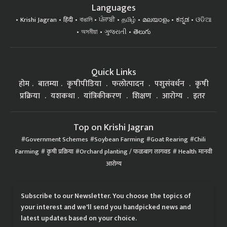
Languages
Krishi Jagran
हिंदी
বাঙালি
ਪੰਜਾਬੀ
தமிழ்
മലയാളം
ಕನ್ನಡ
ଓଡିଆ
অসমীয়া
ગુજરાતી
తెలుగు
Quick Links
होम
बातम्या
कृषीपीडिया
फलोत्पादन
पशुसंवर्धन
कृषी
प्रक्रिया
यशकथा
यांत्रिकीकरण
शिक्षण
आरोग्य
इतर
Top on Krishi Jagran
Government Schemes
Soybean Farming
Goat Rearing
Chili
Farming
कृषी प्रक्रिया
Orchard planting / फळबाग लागवड
Health मानवी
आरोग्य
Subscribe to our Newsletter. You choose the topics of
your interest and we'll send you handpicked news and
latest updates based on your choice.