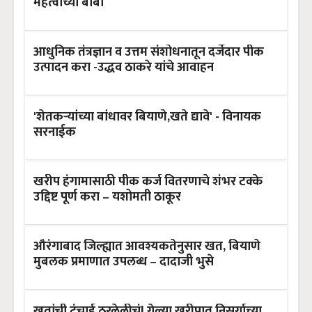
महत्वाच्या बाबी
आधुनिक तंत्रज्ञान व उत्तम संशोधनातून दर्जेदार पीक
उत्पादन करा -उद्धव ठाकरे यांचे आवाहन
'शेतकऱ्यांच्या बांधावर बियाणे,खते द्यावे' - विनायक
सरनाईक
खरीप हंगामासाठी पीक कर्ज वितरणाचे शंभर टक्के
उद्दिष्ट पूर्ण करा – यशोमती ठाकूर
औरंगाबाद जिल्ह्यात आवश्यकतेनुसार खत, बियाणे
मुबलक प्रमाणात उपलब्ध – दादाजी भुसे
खतांची टंचाई ठरलेलीचं! गेल्या खरीपात निसर्गाच्या