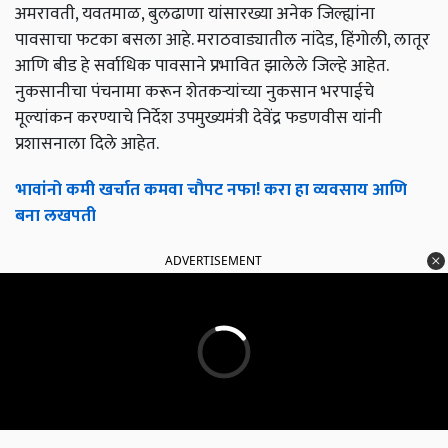
अमरावती, यवतमाळ, बुलढाणा यांसारख्या अनेक जिल्ह्यांना
पावसाचा फटका बसला आहे. मराठवाड्यातील नांदेड, हिंगोली, लातूर
आणि बीड हे सर्वाधिक पावसाने प्रभावित झालेले जिल्हे आहेत.
नुकसानीचा पंचनामा करून शेतकऱ्यांच्या नुकसान भरपाईचे
मूल्यांकन करण्याचे निर्देश उपमुख्यमंत्री देवेंद्र फडणवीस यांनी
प्रशासनाला दिले आहेत.
भावांनो कमी खर्चात कमवा चौपट नफा! करा हा व्यवसाय आणि
बना लखपती
ADVERTISEMENT