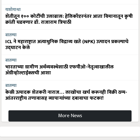
यशोगाथा
शेतीतून १०० कोटींची उलाढाल: हेलिकॉप्टरनंतर आता विमानातून कृषी
क्रांती घडवणार डॉ. राजाराम त्रिपाठी
बातम्या
ICL ने महाराष्ट्रात अत्याधुनिक विद्राव्य खते (NPK) उत्पादन प्रकल्पाचे
उद्घाटन केले
बातम्या
भारताच्या ग्रामीण अर्थव्यवस्थेसाठी एफपीओ-नेतृत्वाखालील
अ‍ॅग्रीव्होल्टाईक्सची आशा
बातम्या
केळी उत्पादक शेतकरी नाराज… लाखोंचा खर्च करूनही विक्री ठप्प-
आंतरराष्ट्रीय तणावासह व्यापाऱ्यांच्या दबावाचा फटका!
More News