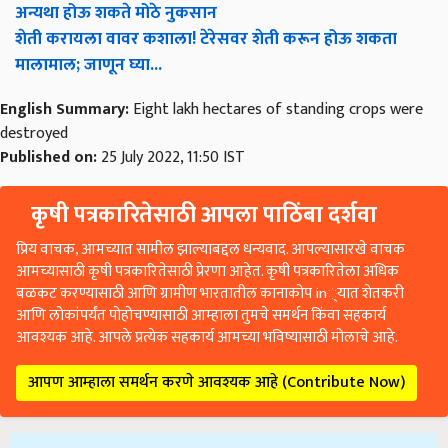
अन्यथा होऊ शकते मोठे नुकसान
शेती करायला वावर कशाला! टेरेसवर शेती करून होऊ शकता
मालामाल; जाणून घ्या...
English Summary:
Eight lakh hectares of standing crops were
destroyed
Published on:
25 July 2022, 11:50 IST
कृषी पत्रकारितेसाठी आपला पाठिंबा दर्शवा
प्रिय वाचक, आमच्यात सामील झाल्याबद्दल धन्यवाद. आपल्यासारखे वाचक
आमच्यासाठी कृषी पत्रकारितेसाठी प्रेरणा आहेत. कृषी पत्रकारितेला अधिक
बळकट करण्यासाठी आणि ग्रामीण भारतातील कानाकोप in्यात शेतकरी
आणि लोकांपर्यंत पोहोचण्यासाठी आम्हाला तुमचे समर्थन किंवा सहकार्य
आवश्यक आहे. आपले प्रत्येक सहकार्य आमच्या भविष्यासाठी मोलाचे आहे.
आपण आम्हाला समर्थन करणे आवश्यक आहे (Contribute Now)