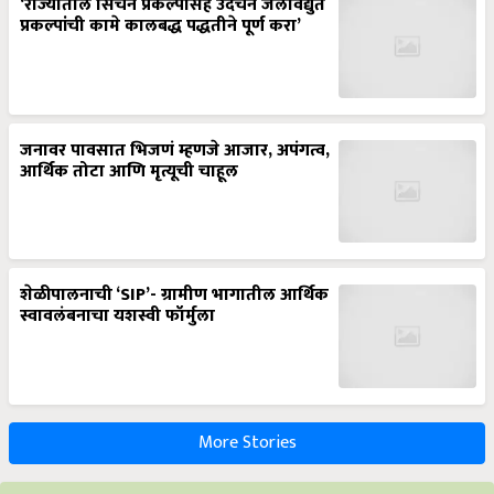
‘राज्यातील सिंचन प्रकल्पासह उदंचन जलविद्युत
प्रकल्पांची कामे कालबद्ध पद्धतीने पूर्ण करा’
जनावर पावसात भिजणं म्हणजे आजार, अपंगत्व,
आर्थिक तोटा आणि मृत्यूची चाहूल
शेळीपालनाची ‘SIP’- ग्रामीण भागातील आर्थिक
स्वावलंबनाचा यशस्वी फॉर्मुला
More Stories