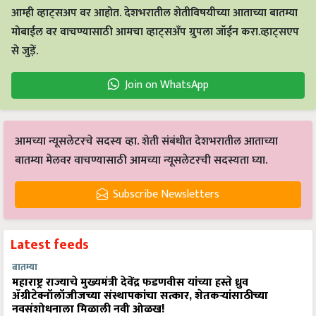
आम्ही व्हाट्सअप वर आहोत. देशभरातील शेतीविषयीच्या आताच्या बातम्या
मोबाईल वर वाचण्यासाठी आमचा व्हाट्सअँप ग्रुपला जॉईन करा.व्हाट्सएप
से जुड़ें.
Join on WhatsApp
आमच्या न्यूसलेटरचे सदस्य व्हा. शेती संबंधीत देशभरातील आताच्या
बातम्या मेलवर वाचण्यासाठी आमच्या न्यूसलेटरची सदस्यता घ्या.
Subscribe Newsletters
Latest feeds
बातम्या
महाराष्ट्र राज्याचे मुख्यमंत्री देवेंद्र फडणवीस यांच्या हस्ते ध्रुव
ॲग्रीटेक्नॉलॉजीजच्या संस्थापकांचा सत्कार, शेतकऱ्यांसाठीच्या
नवसंशोधनाला मिळाली नवी ओळख!