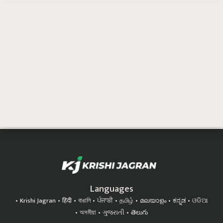
Languages
Krishi Jagran
हिंदी
বাঙালি
ਪੰਜਾਬੀ
தமிழ்
മലയാളം
ಕನ್ನಡ
ଓଡିଆ
অসমীয়া
ગુજરાતી
తెలుగు