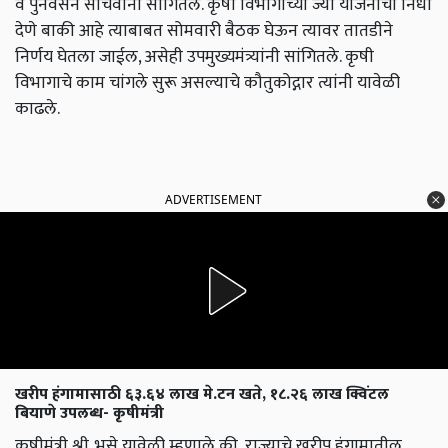
व पुनर्वसन सचिवांना सांगितले. कृषी विभागाच्या ज्या योजनांचा निधी
देणे बाकी आहे त्याबाबत सोमवारी बैठक घेऊन त्यावर तातडीने
निर्णय घेतला जाईल, असेही उपमुख्यमंत्र्यांनी सांगितले. कृषी
विभागाचे काम चांगले सुरू असल्याचे कौतुकोद्गार त्यांनी यावेळी
काढले.
ADVERTISEMENT
खरीप हंगामासाठी ६३.६४ लाख मे.टन खते, १८.२६ लाख क्विंटल
बियाणे उपलब्ध- कृषीमंत्री
कृषीमंत्री श्री. भुसे यावेळी म्हणाले की, राज्याचे खरीप हंगामातील