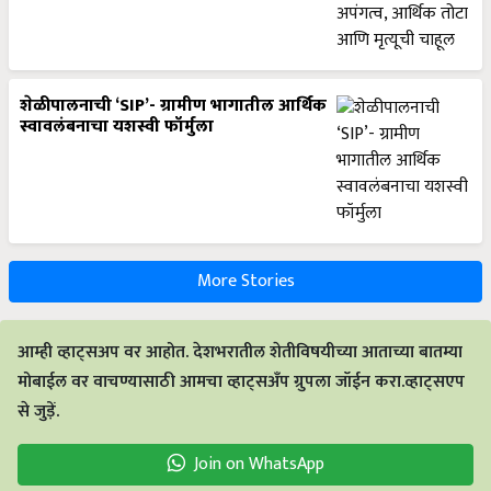
शेळीपालनाची ‘SIP’- ग्रामीण भागातील आर्थिक
स्वावलंबनाचा यशस्वी फॉर्मुला
More Stories
आम्ही व्हाट्सअप वर आहोत. देशभरातील शेतीविषयीच्या आताच्या बातम्या
मोबाईल वर वाचण्यासाठी आमचा व्हाट्सअँप ग्रुपला जॉईन करा.व्हाट्सएप
से जुड़ें.
Join on WhatsApp