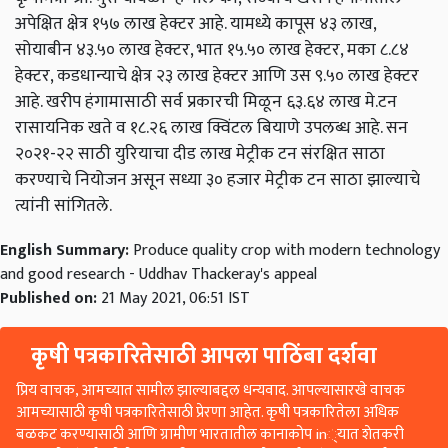
अपेक्षित क्षेत्र १५७ लाख हेक्टर आहे. यामध्ये कापूस ४३ लाख,
सोयाबीन ४३.५० लाख हेक्टर, भात १५.५० लाख हेक्टर, मका ८.८४
हेक्टर, कडधान्याचे क्षेत्र २३ लाख हेक्टर आणि उस ९.५० लाख हेक्टर
आहे. खरीप हंगामासाठी सर्व प्रकारची मिळून ६३.६४ लाख मे.टन
रासायनिक खते व १८.२६ लाख क्विंटल बियाणे उपलब्ध आहे. सन
२०२१-२२ साठी युरियाचा दीड लाख मेट्रीक टन संरक्षित साठा
करण्याचे नियोजन असून सध्या ३० हजार मेट्रीक टन साठा झाल्याचे
त्यांनी सांगितले.
English Summary:
Produce quality crop with modern technology
and good research - Uddhav Thackeray's appeal
Published on:
21 May 2021, 06:51 IST
कृषी पत्रकारितेसाठी आपला पाठिंबा दर्शवा
प्रिय वाचक, आमच्यात सामील झाल्याबद्दल धन्यवाद. आपल्यासारखे वाचक
आमच्यासाठी कृषी पत्रकारितेसाठी प्रेरणा आहेत. कृषी पत्रकारितेला अधिक
बळकट करण्यासाठी आणि ग्रामीण भारतातील कानाकोप in्यात शेतकरी