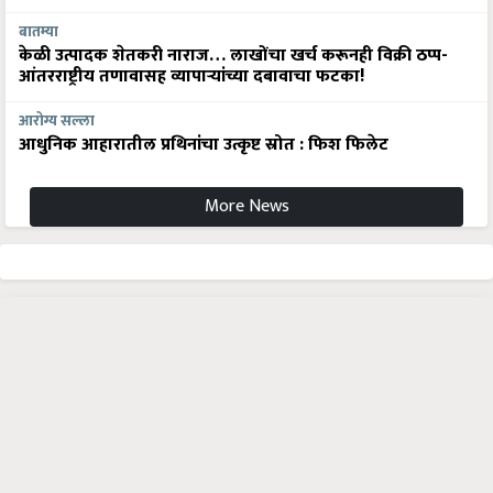
बातम्या
केळी उत्पादक शेतकरी नाराज… लाखोंचा खर्च करूनही विक्री ठप्प-
आंतरराष्ट्रीय तणावासह व्यापाऱ्यांच्या दबावाचा फटका!
आरोग्य सल्ला
आधुनिक आहारातील प्रथिनांचा उत्कृष्ट स्रोत : फिश फिलेट
More News