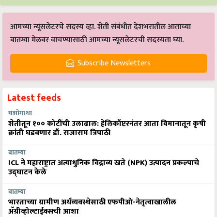
आमच्या न्यूसलेटरचे सदस्य व्हा. शेती संबंधीत देशभरातील आताच्या
बातम्या मेलवर वाचण्यासाठी आमच्या न्यूसलेटरची सदस्यता घ्या.
Subscribe Newsletters
Latest feeds
यशोगाथा
शेतीतून १०० कोटींची उलाढाल: हेलिकॉप्टरनंतर आता विमानातून कृषी
क्रांती घडवणार डॉ. राजाराम त्रिपाठी
बातम्या
ICL ने महाराष्ट्रात अत्याधुनिक विद्राव्य खते (NPK) उत्पादन प्रकल्पाचे
उद्घाटन केले
बातम्या
भारताच्या ग्रामीण अर्थव्यवस्थेसाठी एफपीओ-नेतृत्वाखालील
अ‍ॅग्रीव्होल्टाईक्सची आशा