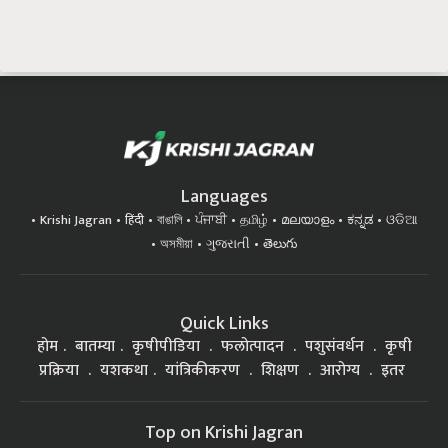
Languages
Krishi Jagran
हिंदी
বাঙালি
ਪੰਜਾਬੀ
தமிழ்
മലയാളം
ಕನ್ನಡ
ଓଡିଆ
অসমীয়া
ગુજરાતી
తెలుగు
Quick Links
होम
बातम्या
कृषीपीडिया
फलोत्पादन
पशुसंवर्धन
कृषी
प्रक्रिया
यशकथा
यांत्रिकीकरण
शिक्षण
आरोग्य
इतर
Top on Krishi Jagran