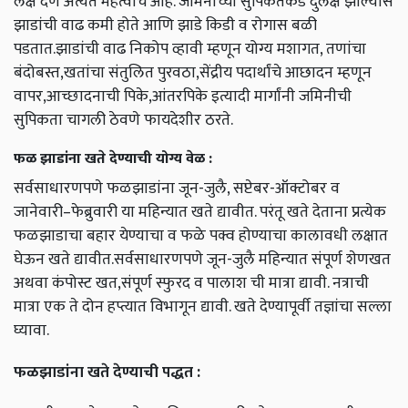
लक्ष देणे अत्यंत महत्वाचे आहे. जमिनीच्या सुपिकतेकडे दुर्लक्ष झाल्यास
झाडांची वाढ कमी होते आणि झाडे किडी व रोगास बळी
पडतात.झाडांची वाढ निकोप व्हावी म्हणून योग्य मशागत, तणांचा
बंदोबस्त,खतांचा संतुलित पुरवठा,सेंद्रीय पदार्थांचे आछादन म्हणून
वापर,आच्छादनाची पिके,आंतरपिके इत्यादी मार्गांनी जमिनीची
सुपिकता चागली ठेवणे फायदेशीर ठरते.
फळ झाडांना खते देण्याची योग्य वेळ :
सर्वसाधारणपणे फळझाडांना जून-जुलै, सप्टेबर-ऑक्टोबर व
जानेवारी–फेब्रुवारी या महिन्यात खते द्यावीत. परंतू खते देताना प्रत्येक
फळझाडाचा बहार येण्याचा व फळे पक्व होण्याचा कालावधी लक्षात
घेऊन खते द्यावीत.सर्वसाधारणपणे जून-जुलै महिन्यात संपूर्ण शेणखत
अथवा कंपोस्ट खत,संपूर्ण स्फुरद व पालाश ची मात्रा द्यावी. नत्राची
मात्रा एक ते दोन हप्त्यात विभागून द्यावी. खते देण्यापूर्वी तज्ञांचा सल्ला
घ्यावा.
फळझाडांना खते देण्याची पद्धत :