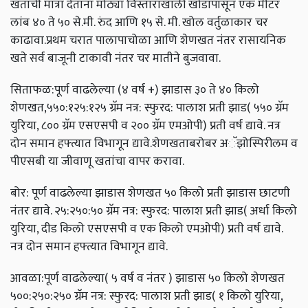
खताची मात्रा देताना मोठ्या विस्ताराखाली खोडापासून एक मीटर
लांब ४० ते ५० से.मी. रुंद आणि १५ से. मी. खोल वर्तुळाकार चर
काढावा.प्रथम चरात पालापाचोळा आणि शेणखत नंतर रासायनिक
खते सर्व बाजूनी टाकावी नंतर चर मातीने बुजवावा.
सिताफळ:पूर्ण वाढलेल्या (४ वर्ष +) झाडास ३० ते ४० किलो
शेणखत,५५०:१२५:१२५ ग्रॅम नत्र: स्फुरद: पालाश प्रती झाड( ५५० ग्रॅम
युरिया, ८०० ग्रॅम एसएसपी व २०० ग्रॅम एमओपी) प्रती वर्ष द्यावे. नत्र
दोन समान हफ्त्यात विभागून द्यावे.शेणखताबरोबर अॅझोस्पिरीलम व
पीएसबी या जीवाणू खतांचा वापर करावा.
बोर: पूर्ण वाढलेल्या झाडास शेणखत ५० किलो प्रती झाडास छाटणी
नंतर द्यावे. २५:२५०:५० ग्रॅम नत्र: स्फुरद: पालाश प्रती झाड( अर्धा किलो
युरिया, दीड किलो एसएसपी व एक किलो एमओपी) प्रती वर्ष द्यावे.
नत्र दोन समान हफ्त्यात विभागून द्यावे.
आवळा:पूर्ण वाढलेल्या( ५ वर्ष व नंतर ) झाडास ५० किलो शेणखत
५००:२५०:२५० ग्रॅम नत्र: स्फुरद: पालाश प्रती झाड( १ किलो युरिया,