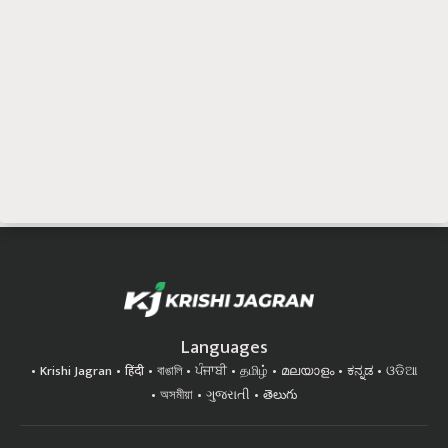
Languages
Krishi Jagran
हिंदी
বাঙালি
ਪੰਜਾਬੀ
தமிழ்
മലയാളം
ಕನ್ನಡ
ଓଡିଆ
অসমীয়া
ગુજરાતી
తెలుగు