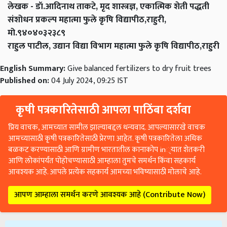
लेखक - डॉ.आदिनाथ ताकटे, मृद शास्त्रज्ञ, एकात्मिक शेती पद्धती
संशोधन प्रकल्प महात्मा फुले कृषि विद्यापीठ,राहुरी,
मो.९४०४०३२३८९
राहुल पाटील, उद्यान विद्या विभाग महात्मा फुले कृषि विद्यापीठ,राहुरी
English Summary:
Give balanced fertilizers to dry fruit trees
Published on:
04 July 2024, 09:25 IST
कृषी पत्रकारितेसाठी आपला पाठिंबा दर्शवा
प्रिय वाचक, आमच्यात सामील झाल्याबद्दल धन्यवाद. आपल्यासारखे वाचक
आमच्यासाठी कृषी पत्रकारितेसाठी प्रेरणा आहेत. कृषी पत्रकारितेला अधिक
बळकट करण्यासाठी आणि ग्रामीण भारतातील कानाकोप in्यात शेतकरी
आणि लोकांपर्यंत पोहोचण्यासाठी आम्हाला तुमचे समर्थन किंवा सहकार्य
आवश्यक आहे. आपले प्रत्येक सहकार्य आमच्या भविष्यासाठी मोलाचे आहे.
आपण आम्हाला समर्थन करणे आवश्यक आहे (Contribute Now)