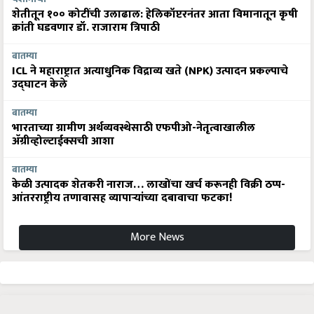
शेतीतून १०० कोटींची उलाढाल: हेलिकॉप्टरनंतर आता विमानातून कृषी
क्रांती घडवणार डॉ. राजाराम त्रिपाठी
बातम्या
ICL ने महाराष्ट्रात अत्याधुनिक विद्राव्य खते (NPK) उत्पादन प्रकल्पाचे
उद्घाटन केले
बातम्या
भारताच्या ग्रामीण अर्थव्यवस्थेसाठी एफपीओ-नेतृत्वाखालील
अ‍ॅग्रीव्होल्टाईक्सची आशा
बातम्या
केळी उत्पादक शेतकरी नाराज… लाखोंचा खर्च करूनही विक्री ठप्प-
आंतरराष्ट्रीय तणावासह व्यापाऱ्यांच्या दबावाचा फटका!
More News