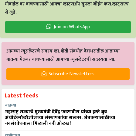
मोबाईल वर वाचण्यासाठी आमचा व्हाट्सअँप ग्रुपला जॉईन करा.व्हाट्सएप
से जुड़ें.
Join on WhatsApp
आमच्या न्यूसलेटरचे सदस्य व्हा. शेती संबंधीत देशभरातील आताच्या
बातम्या मेलवर वाचण्यासाठी आमच्या न्यूसलेटरची सदस्यता घ्या.
Subscribe Newsletters
Latest feeds
बातम्या
महाराष्ट्र राज्याचे मुख्यमंत्री देवेंद्र फडणवीस यांच्या हस्ते ध्रुव
ॲग्रीटेक्नॉलॉजीजच्या संस्थापकांचा सत्कार, शेतकऱ्यांसाठीच्या
नवसंशोधनाला मिळाली नवी ओळख!
यशोगाथा