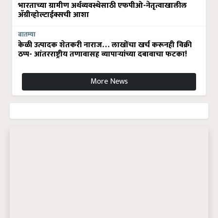
भारताच्या ग्रामीण अर्थव्यवस्थेसाठी एफपीओ-नेतृत्वाखालील
अ‍ॅग्रीव्होल्टाईक्सची आशा
बातम्या
केळी उत्पादक शेतकरी नाराज… लाखोंचा खर्च करूनही विक्री
ठप्प- आंतरराष्ट्रीय तणावासह व्यापाऱ्यांच्या दबावाचा फटका!
More News