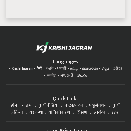
Languages
Krishi Jagran
हिंदी
বাঙালি
ਪੰਜਾਬੀ
தமிழ்
മലയാളം
ಕನ್ನಡ
ଓଡିଆ
অসমীয়া
ગુજરાતી
తెలుగు
Quick Links
होम
बातम्या
कृषीपीडिया
फलोत्पादन
पशुसंवर्धन
कृषी
प्रक्रिया
यशकथा
यांत्रिकीकरण
शिक्षण
आरोग्य
इतर
Top on Krishi Jagran