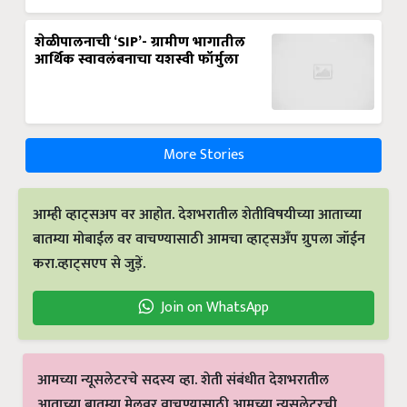
शेळीपालनाची ‘SIP’- ग्रामीण भागातील
आर्थिक स्वावलंबनाचा यशस्वी फॉर्मुला
More Stories
आम्ही व्हाट्सअप वर आहोत. देशभरातील शेतीविषयीच्या आताच्या
बातम्या मोबाईल वर वाचण्यासाठी आमचा व्हाट्सअँप ग्रुपला जॉईन
करा.व्हाट्सएप से जुड़ें.
Join on WhatsApp
आमच्या न्यूसलेटरचे सदस्य व्हा. शेती संबंधीत देशभरातील
आताच्या बातम्या मेलवर वाचण्यासाठी आमच्या न्यूसलेटरची