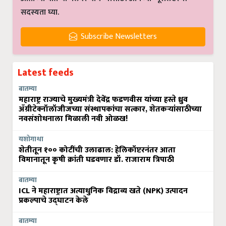
सदस्यता घ्या.
Subscribe Newsletters
Latest feeds
बातम्या
महाराष्ट्र राज्याचे मुख्यमंत्री देवेंद्र फडणवीस यांच्या हस्ते ध्रुव
ॲग्रीटेक्नॉलॉजीजच्या संस्थापकांचा सत्कार, शेतकऱ्यांसाठीच्या
नवसंशोधनाला मिळाली नवी ओळख!
यशोगाथा
शेतीतून १०० कोटींची उलाढाल: हेलिकॉप्टरनंतर आता
विमानातून कृषी क्रांती घडवणार डॉ. राजाराम त्रिपाठी
बातम्या
ICL ने महाराष्ट्रात अत्याधुनिक विद्राव्य खते (NPK) उत्पादन
प्रकल्पाचे उद्घाटन केले
बातम्या