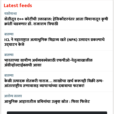
यशोगाथा
शेतीतून १०० कोटींची उलाढाल: हेलिकॉप्टरनंतर आता विमानातून कृषी
क्रांती घडवणार डॉ. राजाराम त्रिपाठी
बातम्या
ICL ने महाराष्ट्रात अत्याधुनिक विद्राव्य खते (NPK) उत्पादन प्रकल्पाचे
उद्घाटन केले
बातम्या
भारताच्या ग्रामीण अर्थव्यवस्थेसाठी एफपीओ-नेतृत्वाखालील
अ‍ॅग्रीव्होल्टाईक्सची आशा
बातम्या
केळी उत्पादक शेतकरी नाराज… लाखोंचा खर्च करूनही विक्री ठप्प-
आंतरराष्ट्रीय तणावासह व्यापाऱ्यांच्या दबावाचा फटका!
आरोग्य सल्ला
आधुनिक आहारातील प्रथिनांचा उत्कृष्ट स्रोत : फिश फिलेट
More News