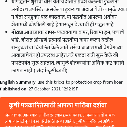
अगोदरच उपस्थित असलेल्या डुकरांचा अंदाज येतो त्यामुळे एकत्र
न येता रानडुकरे पळ काढतात. या पद्धतीत आपल्या अगोदर
शेतामध्ये कोणीतरी आहे हे भासवून देण्याची ही पद्धत आहे.
मोठ्या आवाजाचा वापर
-
फटाक्यांचा वापर, रिकामा ड्रम, पत्र्याचे
भांडे, जोरात ओरडणे इत्यादी पद्धतींचा वापर करून देखील
रानडुकरांचा विचलित केले जाते. तसेच बाजारामध्ये वेगवेगळ्या
आवाजाचेयंत्र ही उपलब्ध आहेत.यंत्रे एकदा रात्री सुरू केले की
पहाटेपर्यंत सुरू राहतात. त्यामुळे शेतकऱ्यांना अधिक कष्ट करावे
लागत नाही. ( संदर्भ-कृषीक्रांती)
English Summary:
use this tricks to protection crop from boar
Published on:
27 October 2021, 12:12 IST
कृषी पत्रकारितेसाठी आपला पाठिंबा दर्शवा
प्रिय वाचक, आमच्यात सामील झाल्याबद्दल धन्यवाद. आपल्यासारखे वाचक
आमच्यासाठी कृषी पत्रकारितेसाठी प्रेरणा आहेत. कृषी पत्रकारितेला अधिक
बळकट करण्यासाठी आणि ग्रामीण भारतातील कानाकोप in्यात शेतकरी