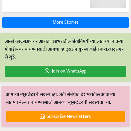
More Stories
आम्ही व्हाट्सअप वर आहोत. देशभरातील शेतीविषयीच्या आताच्या बातम्या
मोबाईल वर वाचण्यासाठी आमचा व्हाट्सअँप ग्रुपला जॉईन करा.व्हाट्सएप
से जुड़ें.
Join on WhatsApp
आमच्या न्यूसलेटरचे सदस्य व्हा. शेती संबंधीत देशभरातील आताच्या
बातम्या मेलवर वाचण्यासाठी आमच्या न्यूसलेटरची सदस्यता घ्या.
Subscribe Newsletters
Latest feeds