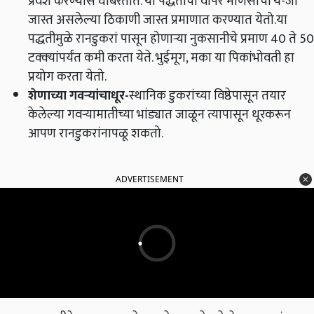
प्रवेश करण्यास घाबरतात. या पद्धतीचा वापर माणसांची ये-जा
जास्त असलेल्या ठिकाणी जास्त प्रमाणात करण्यात येतो.या
पद्धतीमुळे रानडुकरां पासून होणाऱ्या नुकसानीचे प्रमाण 40 ते 50
टक्‍क्‍यांपर्यंत कमी करता येते. भुईमूग, मका या पिकांभोवती हा
प्रयोग करता येतो.
शेणाच्या गवऱ्यांचाधूर
-
स्थानिक डुकरांच्या विष्ठेपासून तयार
केलेल्या गवऱ्यामातीच्या भांड्यात जाळून त्यापासून धूरकरून
आपण रानडुकरांनापळू शकतो.
ADVERTISEMENT
यापद्धतीने धुराचा वास येताच शेतात प्रवेश केलेल्या डुकरांना