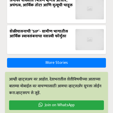
जनावर पावसात भिजणं म्हणजे आजार,
अपंगत्व, आर्थिक तोटा आणि मृत्यूची चाहूल
शेळीपालनाची ‘SIP’- ग्रामीण भागातील
आर्थिक स्वावलंबनाचा यशस्वी फॉर्मुला
More Stories
आम्ही व्हाट्सअप वर आहोत. देशभरातील शेतीविषयीच्या आताच्या
बातम्या मोबाईल वर वाचण्यासाठी आमचा व्हाट्सअँप ग्रुपला जॉईन
करा.व्हाट्सएप से जुड़ें.
Join on WhatsApp