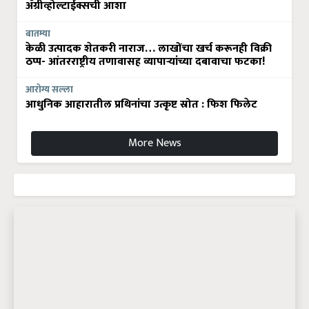
अ‍ॅग्रीव्होल्टाईक्सची आशा
बातम्या
केळी उत्पादक शेतकरी नाराज… लाखोंचा खर्च करूनही विक्री
ठप्प- आंतरराष्ट्रीय तणावासह व्यापाऱ्यांच्या दबावाचा फटका!
आरोग्य सल्ला
आधुनिक आहारातील प्रथिनांचा उत्कृष्ट स्रोत : फिश फिलेट
More News