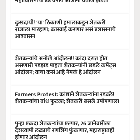
महावितरणची 88 वर्षीय आजींनी घेतली झडती
दुःखदायी! 'या' ठिकाणी हमालाकडून शेतकरी
राजाला मारहाण; कारवाई करणार असं प्रशासनाचे
आश्‍वासन
शेतकऱ्यांचे अनोखे आंदोलन!! कांदा दरात होत
असणारी पडझड पाहता शेतकऱ्यांनी छडले कमेंट्स
आंदोलन; वाचा कसं आहे नेमकं हे आंदोलन
Farmers Protest: कांद्याने शेतकऱ्यांना रडवले!
शेतकऱ्यांचा बांध फुटला; शेतकरी बसले उपोषणाला
पुन्हा एकदा शेतकऱ्यांचा एल्गार, 26 जानेवारीला
देशव्यापी लढ्याचे रणशिंग फुंकणार, महाराष्ट्रातही
होणार आंदोलन