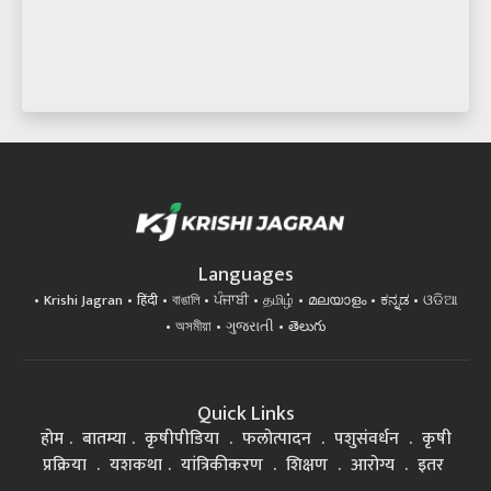
Languages
Krishi Jagran
हिंदी
বাঙালি
ਪੰਜਾਬੀ
தமிழ்
മലയാളം
ಕನ್ನಡ
ଓଡିଆ
অসমীয়া
ગુજરાતી
తెలుగు
Quick Links
होम
बातम्या
कृषीपीडिया
फलोत्पादन
पशुसंवर्धन
कृषी
प्रक्रिया
यशकथा
यांत्रिकीकरण
शिक्षण
आरोग्य
इतर