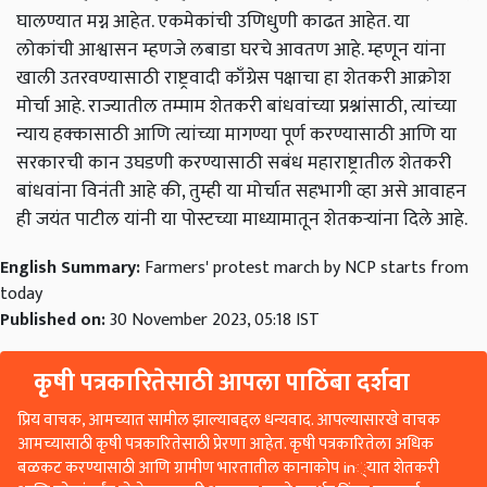
घालण्यात मग्न आहेत. एकमेकांची उणिधुणी काढत आहेत. या
लोकांची आश्वासन म्हणजे लबाडा घरचे आवतण आहे. म्हणून यांना
खाली उतरवण्यासाठी राष्ट्रवादी काँग्रेस पक्षाचा हा शेतकरी आक्रोश
मोर्चा आहे. राज्यातील तम्माम शेतकरी बांधवांच्या प्रश्नांसाठी, त्यांच्या
न्याय हक्कासाठी आणि त्यांच्या मागण्या पूर्ण करण्यासाठी आणि या
सरकारची कान उघडणी करण्यासाठी सबंध महाराष्ट्रातील शेतकरी
बांधवांना विनंती आहे की, तुम्ही या मोर्चात सहभागी व्हा असे आवाहन
ही जयंत पाटील यांनी या पोस्टच्या माध्यामातून शेतकऱ्यांना दिले आहे.
English Summary:
Farmers' protest march by NCP starts from
today
Published on:
30 November 2023, 05:18 IST
कृषी पत्रकारितेसाठी आपला पाठिंबा दर्शवा
प्रिय वाचक, आमच्यात सामील झाल्याबद्दल धन्यवाद. आपल्यासारखे वाचक
आमच्यासाठी कृषी पत्रकारितेसाठी प्रेरणा आहेत. कृषी पत्रकारितेला अधिक
बळकट करण्यासाठी आणि ग्रामीण भारतातील कानाकोप in्यात शेतकरी