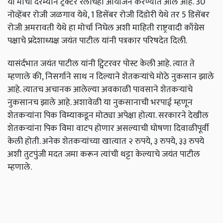
या मोर्चा दरम्यान ट्रॅक्टर रॅलीचेही आयोजन करण्यात आले आहे. 30
नोव्हेंबर रोजी जळगाव येथे, 1 डिसेंबर रोजी दिंडोरी येथे तर 5 डिसेंबर
रोजी अमरावती येथे हा मोर्चा निघेल अशी माहिती राष्ट्रवादी काँग्रेस
पक्षाचे प्रदेशाध्यक्ष जयंत पाटील यांनी पत्रकार परिषदेत दिली.
यासंर्दभात जयंत पाटील यांनी ट्विटरवर पोस्ट केली आहे. त्यात ते
म्हणाले की, निसर्गाने साथ न दिल्याने शेतकऱ्यांचे मोठे नुकसान झाले
आहे. त्यातच अचानक आलेल्या अवकाळी पावसाने शेतकऱ्यांचे
नुकसानच झाले आहे. अशावेळी या नुकसानाची भरपाई म्हणून
शेतकऱ्यांना पिक विम्याकडून मोठ्या अपेक्षा होत्या. सरकारने देखील
शेतकऱ्यांना पिक विमा वाटप होणार असल्याची घोषणा दिवाळीपूर्वी
केली होती. अनेक शेतकऱ्यांच्या खात्यात २ रुपये, ३ रुपये, ३३ रुपये
अशी तुटपुंजी मदत जमा करून त्यांची थट्टा केल्याचे जयंत पाटील
म्हणाले.