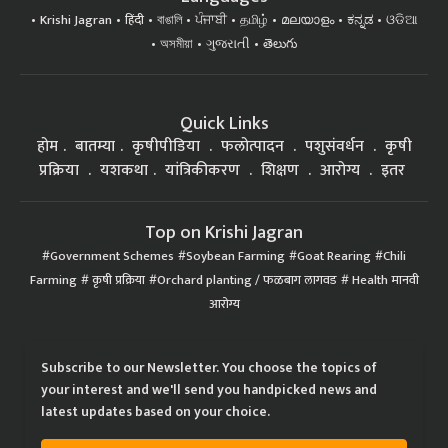
Krishi Jagran
हिंदी
বাঙালি
ਪੰਜਾਬੀ
தமிழ்
മലയാളം
ಕನ್ನಡ
ଓଡିଆ
অসমীয়া
ગુજરાતી
తెలుగు
Quick Links
होम
बातम्या
कृषीपीडिया
फलोत्पादन
पशुसंवर्धन
कृषी
प्रक्रिया
यशकथा
यांत्रिकीकरण
शिक्षण
आरोग्य
इतर
Top on Krishi Jagran
Government Schemes
Soybean Farming
Goat Rearing
Chili
Farming
कृषी प्रक्रिया
Orchard planting / फळबाग लागवड
Health मानवी
आरोग्य
Subscribe to our Newsletter. You choose the topics of
your interest and we'll send you handpicked news and
latest updates based on your choice.