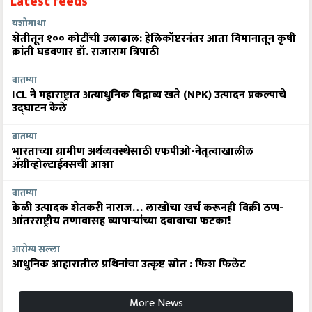
Latest feeds
यशोगाथा
शेतीतून १०० कोटींची उलाढाल: हेलिकॉप्टरनंतर आता विमानातून कृषी
क्रांती घडवणार डॉ. राजाराम त्रिपाठी
बातम्या
ICL ने महाराष्ट्रात अत्याधुनिक विद्राव्य खते (NPK) उत्पादन प्रकल्पाचे
उद्घाटन केले
बातम्या
भारताच्या ग्रामीण अर्थव्यवस्थेसाठी एफपीओ-नेतृत्वाखालील
अ‍ॅग्रीव्होल्टाईक्सची आशा
बातम्या
केळी उत्पादक शेतकरी नाराज… लाखोंचा खर्च करूनही विक्री ठप्प-
आंतरराष्ट्रीय तणावासह व्यापाऱ्यांच्या दबावाचा फटका!
आरोग्य सल्ला
आधुनिक आहारातील प्रथिनांचा उत्कृष्ट स्रोत : फिश फिलेट
More News