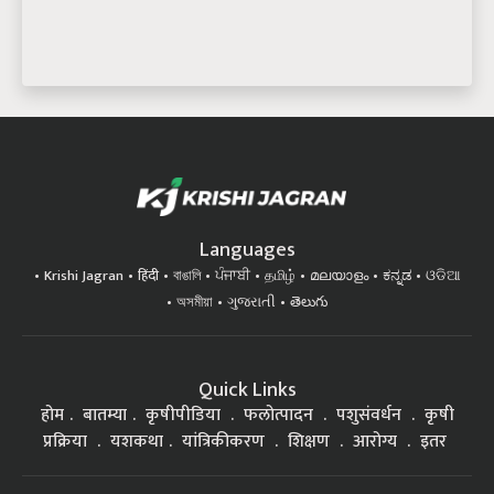
Languages
Krishi Jagran
हिंदी
বাঙালি
ਪੰਜਾਬੀ
தமிழ்
മലയാളം
ಕನ್ನಡ
ଓଡିଆ
অসমীয়া
ગુજરાતી
తెలుగు
Quick Links
होम
बातम्या
कृषीपीडिया
फलोत्पादन
पशुसंवर्धन
कृषी
प्रक्रिया
यशकथा
यांत्रिकीकरण
शिक्षण
आरोग्य
इतर