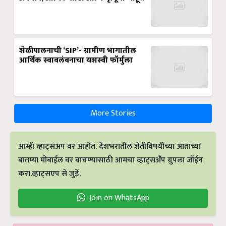
शेळीपालनाची ‘SIP’- ग्रामीण भागातील
आर्थिक स्वावलंबनाचा यशस्वी फॉर्मुला
More Stories
आम्ही व्हाट्सअप वर आहोत. देशभरातील शेतीविषयीच्या आताच्या
बातम्या मोबाईल वर वाचण्यासाठी आमचा व्हाट्सअँप ग्रुपला जॉईन
करा.व्हाट्सएप से जुड़ें.
Join on WhatsApp