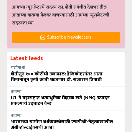
आमच्या न्यूसलेटरचे सदस्य व्हा. शेती संबंधीत देशभरातील
आताच्या बातम्या मेलवर वाचण्यासाठी आमच्या न्यूसलेटरची
सदस्यता घ्या.
Subscribe Newsletters
Latest feeds
यशोगाथा
शेतीतून १०० कोटींची उलाढाल: हेलिकॉप्टरनंतर आता
विमानातून कृषी क्रांती घडवणार डॉ. राजाराम त्रिपाठी
बातम्या
ICL ने महाराष्ट्रात अत्याधुनिक विद्राव्य खते (NPK) उत्पादन
प्रकल्पाचे उद्घाटन केले
बातम्या
भारताच्या ग्रामीण अर्थव्यवस्थेसाठी एफपीओ-नेतृत्वाखालील
अ‍ॅग्रीव्होल्टाईक्सची आशा