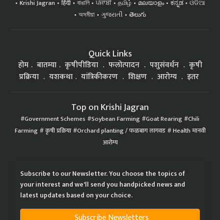
Krishi Jagran
हिंदी
বাঙালি
ਪੰਜਾਬੀ
தமிழ்
മലയാളം
ಕನ್ನಡ
ଓଡିଆ
অসমীয়া
ગુજરાતી
తెలుగు
Quick Links
होम
बातम्या
कृषीपीडिया
फलोत्पादन
पशुसंवर्धन
कृषी
प्रक्रिया
यशकथा
यांत्रिकीकरण
शिक्षण
आरोग्य
इतर
Top on Krishi Jagran
Government Schemes
Soybean Farming
Goat Rearing
Chili
Farming
कृषी प्रक्रिया
Orchard planting / फळबाग लागवड
Health मानवी
आरोग्य
Subscribe to our Newsletter. You choose the topics of
your interest and we'll send you handpicked news and
latest updates based on your choice.
Subscribe Newsletters