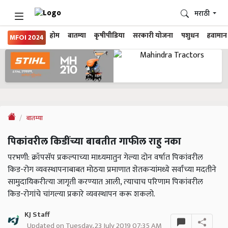
मराठी
होम
बातम्या
कृषीपीडिया
सरकारी योजना
पशुधन
हवामान
MFOI 2024
बातम्या
पिकांवरील किडींच्या बाबतीत गाफील राहु नका
परभणी: क्रॉपसॅप प्रकल्‍पाच्‍या माध्‍यमातुन गेल्‍या दोन वर्षात पिकांवरील
किड-रोग व्‍यवस्‍थापनाबाबत मोठया प्रमाणात शेतकऱ्यांमध्ये सर्वांच्‍या मदतीने
सामुदायिकरीत्‍या जागृती करण्‍यात आली, त्‍याचाच परिणाम पिकांवरील
किड-रोगांचे चांगल्‍या प्रकारे व्‍यवस्‍थापन करू शकलो.
KJ Staff
Updated on Tuesday, 23 July 2019 07:35 AM