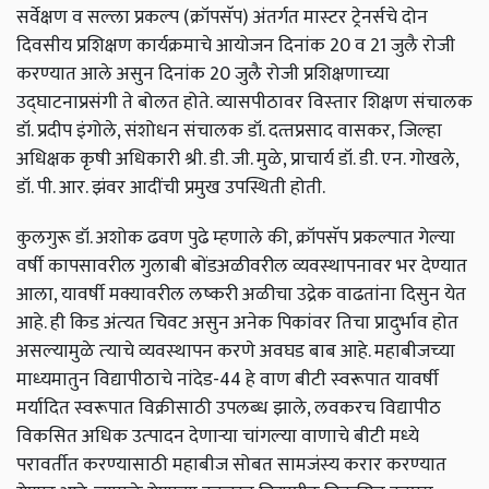
सर्वेक्षण व सल्‍ला प्रकल्‍प (क्रॉपसॅप) अंतर्गत मास्‍टर ट्रेनर्सचे दोन
दिवसीय प्रशिक्षण कार्यक्रमाचे आयोजन दिनांक 20 व 21 जुलै रोजी
करण्‍यात आले असुन दिनांक 20 जुलै रोजी प्रशिक्षणाच्‍या
उद्घाटनाप्रसंगी ते बोलत होते. व्‍यासपीठावर विस्‍तार शिक्षण संचालक
डॉ. प्रदीप इंगोले, संशोधन संचालक डॉ. दत्‍तप्रसाद वासकर, जिल्‍हा
अधिक्षक कृषी अधिकारी श्री. डी. जी. मुळे, प्राचार्य डॉ. डी. एन. गोखले,
डॉ. पी. आर. झंवर आदींची प्रमुख उपस्थिती होती.
कुलगुरू डॉ. अशोक ढवण पुढे म्‍हणाले की, क्रॉपसॅप प्रकल्‍पात गेल्‍या
वर्षी कापसावरील गुलाबी बोंडअळीवरील व्‍यवस्‍थापनावर भर देण्‍यात
आला, यावर्षी मक्यावरील लष्‍करी अळीचा उद्रेक वाढतांना दिसुन येत
आहे. ही किड अंत्‍यत चिवट असुन अनेक पिकांवर तिचा प्रादुर्भाव होत
असल्‍यामुळे त्‍याचे व्‍यवस्‍थापन करणे अवघड बाब आहे. महाबीजच्‍या
माध्‍यमातुन विद्यापीठाचे नांदेड-44 हे वाण बीटी स्‍वरूपात यावर्षी
मर्यादित स्‍वरूपात विक्रीसाठी उप‍लब्‍ध झाले, लवकरच विद्यापीठ
विकसित अधिक उत्‍पादन देणाऱ्या चांगल्‍या वाणाचे बीटी मध्‍ये
परावर्तीत करण्‍यासाठी महा‍बीज सोबत सामजंस्‍य करार करण्‍यात