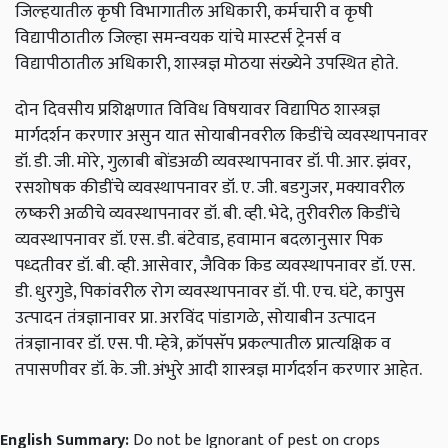
जिल्‍हयातील कृषी विभागातील अधिकारी, कर्मचारी व कृषी
विद्यापीठातील जिल्‍हा समन्‍वयक यांचे मास्‍टर्स ट्रेनर्स व
विद्यापीठातील अधिकारी, शास्‍त्रज्ञ मोठया संख्‍येने उपस्थित होते.
दोन दिवसीय प्रशिक्षणात विविध विषयावर विद्यापिठ शास्‍त्रज्ञ
मार्गदर्शन करणार असुन यात सोयाबीनवरील किडींचे व्‍यवस्‍थापनावर
डॉ. डी. जी. मोरे, गुलाबी बोंडअळी व्‍यवस्‍थापनावर डॉ. पी. आर. झंवर,
रसशोषक कीडींचे व्‍यवस्थापनावर डॉ. ए. जी. बडगुजर, मक्यावरील
लष्‍करी अळीचे व्‍यवस्‍थापनावर डॉ. बी. व्‍ही. भेदे, तुरीवरील किडींचे
व्‍यवस्‍थापनावर डॉ. एस. डी. बंटेवाड, हवामान बदलानुसार पिक
पध्‍दतीवर डॉ. बी. व्‍ही. आसेवार, जैविक किड व्‍यवस्‍थापनावर डॉ. एस.
डी. धुरगुडे, पिकांवरील रोग व्‍यवस्‍थापनावर डॉ. पी. एच. घंटे, कापुस
उत्‍पादन तंत्रज्ञानावर प्रा. अरविंद पांडागळे, सोयाबीन उत्‍पादन
तंत्रज्ञानावर डॉ. एस. पी. म्‍हेत्रे, क्रॉपसॅप प्रकल्‍पातील प्रात्‍यक्षिक व
तपासणीवर डॉ. के. जी. अंभुरे आदी शास्त्रज्ञ मार्गदर्शन करणार आहेत.
English Summary:
Do not be Ignorant of pest on crops