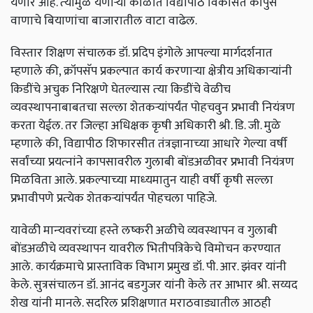
येणार आहे. त्‍यामुळे येणाऱ्या काळात विद्यापीठ विकसित कापुस
वाणाचे बियाणांचा बाजारातील वाटा वाढेल.
विस्‍तार शिक्षण संचालक डॉ. प्रदिप इंगोले आपल्‍या मार्गदर्शनात
म्‍हणाले की, क्रॉपसॅप प्रकल्‍पात कार्य करणाऱ्या क्षेत्रीय अधिकाऱ्यांनी
किडींचे अचुक निरिक्षणे घेतल्‍यास त्‍या किडींचे वेळीच
व्‍यवस्‍थापनाबाबतचा सल्‍ला शेतकऱ्यांपर्यंत पोहचवुन प्रभावी नियंत्रण
करता येईल. तर जिल्‍हा अधिक्षक कृषी अधिकारी श्री. डि. जी. मुळे
म्‍हणाले की, विद्यापीठ शिफारसीत तंत्रज्ञानाच्‍या आधारे गेल्‍या वर्षी
सर्वांच्‍या प्रयत्‍नांने कापसावरील गुलाबी बोंडअळीवर प्रभावी नियंत्रण
मिळविता आले. प्रकल्‍पाच्‍या माध्‍यमातुन याही वर्षी कृषी सल्‍ला
प्रभावीपणे प्रत्‍येक शेतकऱ्यांपर्यंत पोहचला पाहिजे.
यावेळी मान्‍यवरांच्‍या हस्‍ते लष्‍करी अळीचे व्‍यवस्‍थापन व गुलाबी
बोंडअळीचे व्‍यवस्‍थापन यावरील भितीपत्रिकेचे विमोचन करण्‍यात
आले. कार्यक्रमाचे प्रास्‍ताविक विभाग प्रमुख डॉ. पी. आर. झंवर यांनी
केले. सुत्रसंचालन डॉ. आनंद बडगुजर यांनी केले तर आभार श्री. सय्यद
शेख यांनी मानले. सदरिल प्रशिक्षणात मराठवाड्यातील आठही