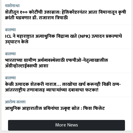
यशोगाथा
शेतीतून १०० कोटींची उलाढाल: हेलिकॉप्टरनंतर आता विमानातून कृषी
क्रांती घडवणार डॉ. राजाराम त्रिपाठी
बातम्या
ICL ने महाराष्ट्रात अत्याधुनिक विद्राव्य खते (NPK) उत्पादन प्रकल्पाचे
उद्घाटन केले
बातम्या
भारताच्या ग्रामीण अर्थव्यवस्थेसाठी एफपीओ-नेतृत्वाखालील
अ‍ॅग्रीव्होल्टाईक्सची आशा
बातम्या
केळी उत्पादक शेतकरी नाराज… लाखोंचा खर्च करूनही विक्री ठप्प-
आंतरराष्ट्रीय तणावासह व्यापाऱ्यांच्या दबावाचा फटका!
आरोग्य सल्ला
आधुनिक आहारातील प्रथिनांचा उत्कृष्ट स्रोत : फिश फिलेट
More News