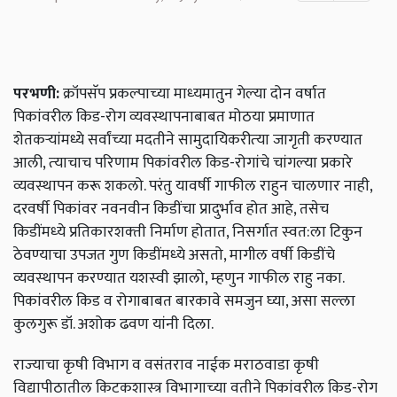
परभणी:
क्रॉपसॅप प्रकल्‍पाच्‍या माध्‍यमातुन गेल्‍या दोन वर्षात
पिकांवरील किड-रोग व्‍यवस्‍थापनाबाबत मोठया प्रमाणात
शेतकऱ्यांमध्ये सर्वांच्‍या मदतीने सामुदायिकरीत्‍या जागृती करण्‍यात
आली, त्‍याचाच परिणाम पिकांवरील किड-रोगांचे चांगल्‍या प्रकारे
व्‍यवस्‍थापन करू शकलो. परंतु यावर्षी गाफील राहुन चालणार नाही,
दरवर्षी पिकांवर नवनवीन किडींचा प्रादुर्भाव होत आहे, तसेच
किडींमध्‍ये प्रतिकारशक्‍ती निर्माण होतात, निसर्गात स्‍वत:ला टिकुन
ठेवण्‍याचा उपजत गुण किडींमध्‍ये असतो, मागील वर्षी किडींचे
व्‍यवस्‍थापन करण्‍यात यशस्‍वी झालो, म्‍हणुन गाफील राहु नका.
पिकांवरील किड व रोगाबाबत बारकावे समजुन घ्‍या, असा सल्‍ला
कुलगुरू डॉ. अशोक ढवण यांनी दिला.
राज्‍याचा कृषी विभाग व वसंतराव नाईक मराठवाडा कृषी
विद्यापीठातील किटकशास्‍त्र विभागाच्‍या वतीने पिकांवरील किड-रोग