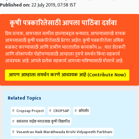
Published on:
22 July 2019, 07:58 IST
कृषी पत्रकारितेसाठी आपला पाठिंबा दर्शवा
प्रिय वाचक, आमच्यात सामील झाल्याबद्दल धन्यवाद. आपल्यासारखे वाचक
आमच्यासाठी कृषी पत्रकारितेसाठी प्रेरणा आहेत. कृषी पत्रकारितेला अधिक
बळकट करण्यासाठी आणि ग्रामीण भारतातील कानाकोप in्यात शेतकरी
आणि लोकांपर्यंत पोहोचण्यासाठी आम्हाला तुमचे समर्थन किंवा सहकार्य
आवश्यक आहे. आपले प्रत्येक सहकार्य आमच्या भविष्यासाठी मोलाचे आहे.
आपण आम्हाला समर्थन करणे आवश्यक आहे (Contribute Now)
Related Topics
Cropsap Project
CROPSAP
क्रॉपसॅप
वसंतराव नाईक मराठवाडा कृषी विद्यापीठ
Vasantrao Naik Marathwada Krishi Vidyapeeth Parbhani