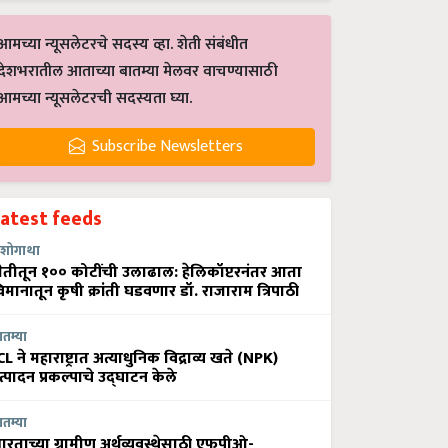
आमच्या न्यूसलेटरचे सदस्य व्हा. शेती संबंधीत
देशभरातील आताच्या बातम्या मेलवर वाचण्यासाठी
आमच्या न्यूसलेटरची सदस्यता घ्या.
Subscribe Newsletters
Latest feeds
शोगाथा
ेतीतून १०० कोटींची उलाढाल: हेलिकॉप्टरनंतर आता
िमानातून कृषी क्रांती घडवणार डॉ. राजाराम त्रिपाठी
ातम्या
CL ने महाराष्ट्रात अत्याधुनिक विद्राव्य खते (NPK)
त्पादन प्रकल्पाचे उद्घाटन केले
ातम्या
ारताच्या ग्रामीण अर्थव्यवस्थेसाठी एफपीओ-