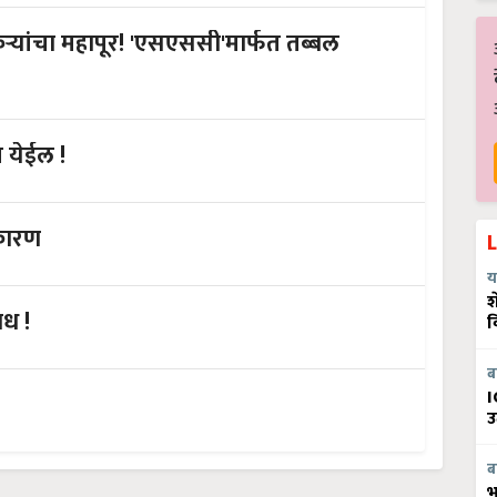
ऱ्यांचा महापूर! 'एसएससी'मार्फत तब्बल
 येईल !
 कारण
य
श
वध !
व
ब
I
उ
ब
भ