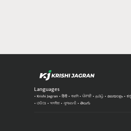
Languages
Krishi Jagran
हिंदी
বাঙালি
ਪੰਜਾਬੀ
தமிழ்
മലയാളം
ಕನ
ଓଡିଆ
অসমীয়া
ગુજરાતી
తెలుగు