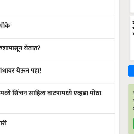
पीके
 कशापासून येतात?
ांधावर येऊन पहा!
ामध्ये सिंचन साहित्य वाटपामध्ये एव्हढा मोठा
ारी