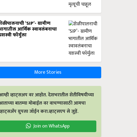
शेळीपालनाची ‘SIP’- ग्रामीण
भागातील आर्थिक स्वावलंबनाचा
यशस्वी फॉर्मुला
More Stories
आम्ही व्हाट्सअप वर आहोत. देशभरातील शेतीविषयीच्या
आताच्या बातम्या मोबाईल वर वाचण्यासाठी आमचा
व्हाट्सअँप ग्रुपला जॉईन करा.व्हाट्सएप से जुड़ें.
Join on WhatsApp