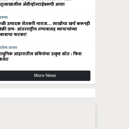
ेतृत्वाखालील अ‍ॅग्रीव्होल्टाईक्सची आशा
ातम्या
ेळी उत्पादक शेतकरी नाराज… लाखोंचा खर्च करूनही
िक्री ठप्प- आंतरराष्ट्रीय तणावासह व्यापाऱ्यांच्या
बावाचा फटका!
रोग्य सल्ला
धुनिक आहारातील प्रथिनांचा उत्कृष्ट स्रोत : फिश
िलेट
More News