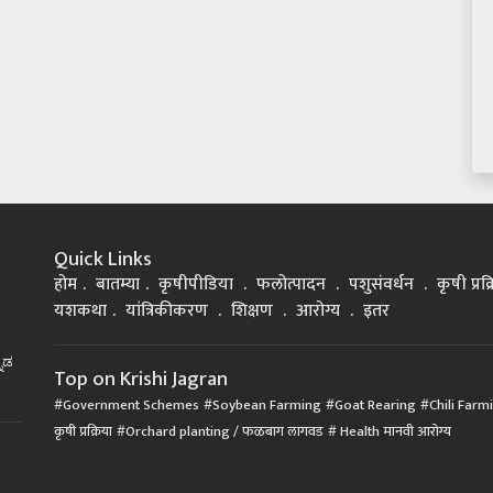
Quick Links
होम
बातम्या
कृषीपीडिया
फलोत्पादन
पशुसंवर्धन
कृषी प्रक
यशकथा
यांत्रिकीकरण
शिक्षण
आरोग्य
इतर
್ನಡ
Top on Krishi Jagran
Government Schemes
Soybean Farming
Goat Rearing
Chili Farm
कृषी प्रक्रिया
Orchard planting / फळबाग लागवड
Health मानवी आरोग्य