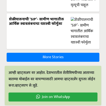
शेळीपालनाची ‘SIP’- ग्रामीण भागातील
आर्थिक स्वावलंबनाचा यशस्वी फॉर्मुला
More Stories
आम्ही व्हाट्सअप वर आहोत. देशभरातील शेतीविषयीच्या आताच्या
बातम्या मोबाईल वर वाचण्यासाठी आमचा व्हाट्सअँप ग्रुपला जॉईन
करा.व्हाट्सएप से जुड़ें.
Join on WhatsApp