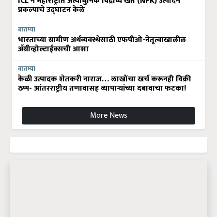
ICL ने महाराष्ट्रात अत्याधुनिक विद्राव्य खते (NPK) उत्पादन
प्रकल्पाचे उद्घाटन केले
बातम्या
भारताच्या ग्रामीण अर्थव्यवस्थेसाठी एफपीओ-नेतृत्वाखालील
अ‍ॅग्रीव्होल्टाईक्सची आशा
बातम्या
केळी उत्पादक शेतकरी नाराज… लाखोंचा खर्च करूनही विक्री
ठप्प- आंतरराष्ट्रीय तणावासह व्यापाऱ्यांच्या दबावाचा फटका!
More News