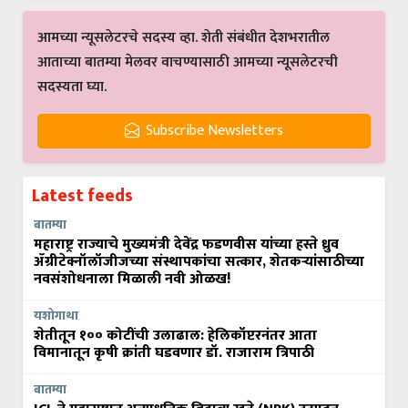
आमच्या न्यूसलेटरचे सदस्य व्हा. शेती संबंधीत देशभरातील
आताच्या बातम्या मेलवर वाचण्यासाठी आमच्या न्यूसलेटरची
सदस्यता घ्या.
Subscribe Newsletters
Latest feeds
बातम्या
महाराष्ट्र राज्याचे मुख्यमंत्री देवेंद्र फडणवीस यांच्या हस्ते ध्रुव
ॲग्रीटेक्नॉलॉजीजच्या संस्थापकांचा सत्कार, शेतकऱ्यांसाठीच्या
नवसंशोधनाला मिळाली नवी ओळख!
यशोगाथा
शेतीतून १०० कोटींची उलाढाल: हेलिकॉप्टरनंतर आता
विमानातून कृषी क्रांती घडवणार डॉ. राजाराम त्रिपाठी
बातम्या