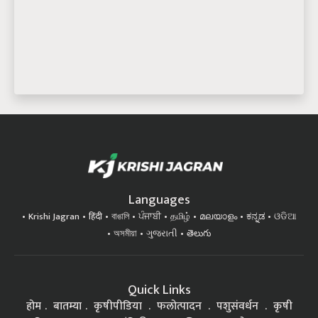
Languages
Krishi Jagran
हिंदी
বাঙালি
ਪੰਜਾਬੀ
தமிழ்
മലയാളം
ಕನ್ನಡ
ଓଡିଆ
অসমীয়া
ગુજરાતી
తెలుగు
Quick Links
होम
बातम्या
कृषीपीडिया
फलोत्पादन
पशुसंवर्धन
कृषी