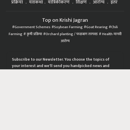
प्रक्रिया
यशकथा
यांत्रिकीकरण
शिक्षण
आरोग्य
इतर
Top on Krishi Jagran
Government Schemes
Soybean Farming
Goat Rearing
Chili
Farming
कृषी प्रक्रिया
Orchard planting / फळबाग लागवड
Health मानवी
आरोग्य
Subscribe to our Newsletter. You choose the topics of
your interest and we'll send you handpicked news and
latest updates based on your choice.
Subscribe Newsletters
|
|
|
Privacy Policy
Terms of Service
Data Policy
Refund & Cancellation Policy