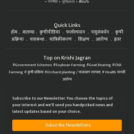
অসমীয়া
ગુજરાતી
తెలుగు
Quick Links
होम
बातम्या
कृषीपीडिया
फलोत्पादन
पशुसंवर्धन
कृषी
प्रक्रिया
यशकथा
यांत्रिकीकरण
शिक्षण
आरोग्य
इतर
Top on Krishi Jagran
Government Schemes
Soybean Farming
Goat Rearing
Chili
Farming
कृषी प्रक्रिया
Orchard planting / फळबाग लागवड
Health मानवी
आरोग्य
Subscribe to our Newsletter. You choose the topics of
your interest and we'll send you handpicked news and
latest updates based on your choice.
Subscribe Newsletters