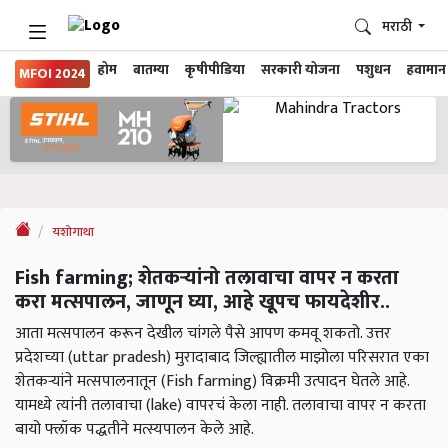
मराठी
होम
बातम्या
कृषीपीडिया
सरकारी योजना
पशुधन
हवामान
MFOI 2024
यशोगाथा
Fish farming; शेतकऱ्यांनो तलावाचा वापर न करता
करा मत्सपालन, जाणून घ्या, आहे खूपच फायदेशीर..
आता मत्सपालन करून देखील चांगले पैसे आपण कमवू शकतो. उत्तर
प्रदेशच्या (uttar pradesh) मुरादाबाद जिल्ह्यातील माझोला परिसरात एका
शेतकऱ्यांने मत्सपालनातून (Fish farming) विक्रमी उत्पादन घेतले आहे.
यामध्ये त्यांनी तलावाचा (lake) वापरचं केला नाही. तलावाचा वापर न करता
बायो फ्लॉक पद्धतीने मत्स्यपालन केले आहे.