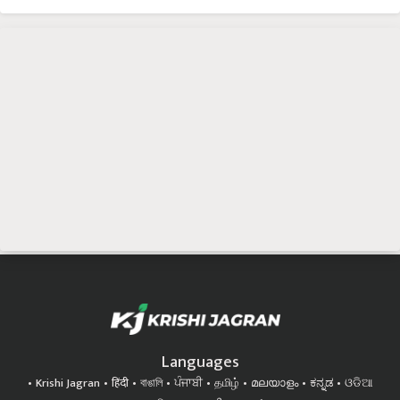
Languages
Krishi Jagran
हिंदी
বাঙালি
ਪੰਜਾਬੀ
தமிழ்
മലയാളം
ಕನ್ನಡ
ଓଡିଆ