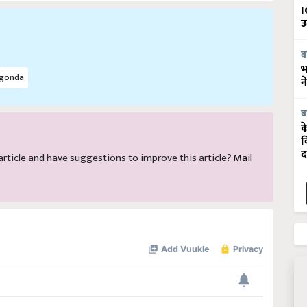
I
उ
ब
भ
igonda
न
ब
क
व
s article and have suggestions to improve this article?
Mail
द