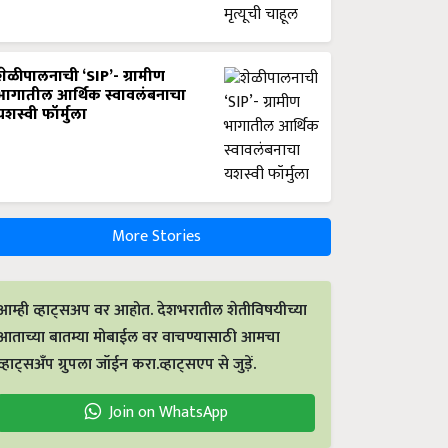
शेळीपालनाची ‘SIP’- ग्रामीण
भागातील आर्थिक स्वावलंबनाचा
यशस्वी फॉर्मुला
More Stories
आम्ही व्हाट्सअप वर आहोत. देशभरातील शेतीविषयीच्या
आताच्या बातम्या मोबाईल वर वाचण्यासाठी आमचा
व्हाट्सअँप ग्रुपला जॉईन करा.व्हाट्सएप से जुड़ें.
Join on WhatsApp