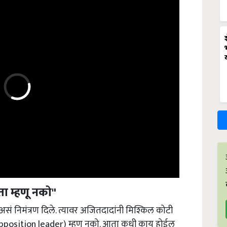
ता म्हणू नको"
ा, असं निमंत्रण दिले. त्यावर अजितदादांनी मिश्किल कोटी
ेता (opposition leader) म्हणू नको. आता कधी काय होईल