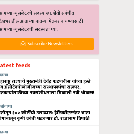
आमच्या न्यूसलेटरचे सदस्य व्हा. शेती संबंधीत
देशभरातील आताच्या बातम्या मेलवर वाचण्यासाठी
आमच्या न्यूसलेटरची सदस्यता घ्या.
Subscribe Newsletters
Latest feeds
ातम्या
हाराष्ट्र राज्याचे मुख्यमंत्री देवेंद्र फडणवीस यांच्या हस्ते
्रुव ॲग्रीटेक्नॉलॉजीजच्या संस्थापकांचा सत्कार,
ेतकऱ्यांसाठीच्या नवसंशोधनाला मिळाली नवी ओळख!
शोगाथा
ेतीतून १०० कोटींची उलाढाल: हेलिकॉप्टरनंतर आता
िमानातून कृषी क्रांती घडवणार डॉ. राजाराम त्रिपाठी
ातम्या