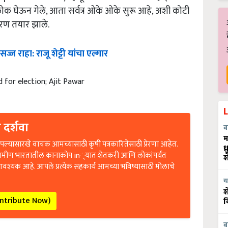
लोक घेऊन गेले, आता सर्वत्र ओके ओके सुरू आहे, अशी कोटी
रण तयार झाले.
ज्ज राहा: राजू शेट्टी यांचा एल्गार
 for election; Ajit Pawar
 दर्शवा
ब
म
ल्यासारखे वाचक आमच्यासाठी कृषी पत्रकारितेसाठी प्रेरणा आहेत.
ध
रामीण भारतातील कानाकोप in्यात शेतकरी आणि लोकांपर्यंत
श
आवश्यक आहे. आपले प्रत्येक सहकार्य आमच्या भविष्यासाठी मोलाचे
य
श
ontribute Now)
व
ब