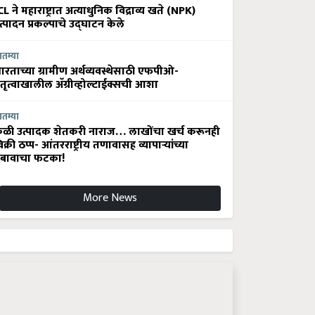
CL ने महाराष्ट्रात अत्याधुनिक विद्राव्य खते (NPK)
त्पादन प्रकल्पाचे उद्घाटन केले
ातम्या
ारताच्या ग्रामीण अर्थव्यवस्थेसाठी एफपीओ-
ेतृत्वाखालील अ‍ॅग्रीव्होल्टाईक्सची आशा
ातम्या
ेळी उत्पादक शेतकरी नाराज… लाखोंचा खर्च करूनही
िक्री ठप्प- आंतरराष्ट्रीय तणावासह व्यापाऱ्यांच्या
बावाचा फटका!
More News