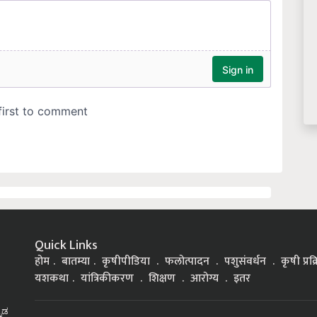
Quick Links
होम
बातम्या
कृषीपीडिया
फलोत्पादन
पशुसंवर्धन
कृषी प्रक
यशकथा
यांत्रिकीकरण
शिक्षण
आरोग्य
इतर
್ನಡ
Top on Krishi Jagran