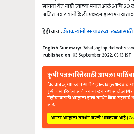
सांगता येत नाही. त्यांच्या मनात आलं आणि 20 
अजित पवार यांनी केली. एकदम हास्यमय वाताव
हेही वाचा:
शेतकऱ्यांनो रस्त्यावरच्या लढ्यासाठी स
English Summary:
Rahul Jagtap did not stand
Published on:
03 September 2022, 03:13 IST
कृषी पत्रकारितेसाठी आपला पाठिंबा
प्रिय वाचक, आमच्यात सामील झाल्याबद्दल धन्यवाद. आप
कृषी पत्रकारितेला अधिक बळकट करण्यासाठी आणि ग्
पोहोचण्यासाठी आम्हाला तुमचे समर्थन किंवा सहकार्य 
आहे.
आपण आम्हाला समर्थन करणे आवश्यक आहे (C