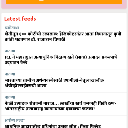
Latest feeds
यशोगाथा
शेतीतून १०० कोटींची उलाढाल: हेलिकॉप्टरनंतर आता विमानातून कृषी
क्रांती घडवणार डॉ. राजाराम त्रिपाठी
बातम्या
ICL ने महाराष्ट्रात अत्याधुनिक विद्राव्य खते (NPK) उत्पादन प्रकल्पाचे
उद्घाटन केले
बातम्या
भारताच्या ग्रामीण अर्थव्यवस्थेसाठी एफपीओ-नेतृत्वाखालील
अ‍ॅग्रीव्होल्टाईक्सची आशा
बातम्या
केळी उत्पादक शेतकरी नाराज… लाखोंचा खर्च करूनही विक्री ठप्प-
आंतरराष्ट्रीय तणावासह व्यापाऱ्यांच्या दबावाचा फटका!
आरोग्य सल्ला
आधुनिक आहारातील प्रथिनांचा उत्कृष्ट स्रोत : फिश फिलेट