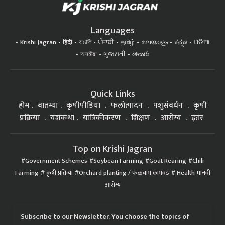
Languages
Krishi Jagran
हिंदी
বাঙালি
ਪੰਜਾਬੀ
தமிழ்
മലയാളം
ಕನ್ನಡ
ଓଡିଆ
অসমীয়া
ગુજરાતી
తెలుగు
Quick Links
होम
बातम्या
कृषीपीडिया
फलोत्पादन
पशुसंवर्धन
कृषी
प्रक्रिया
यशकथा
यांत्रिकीकरण
शिक्षण
आरोग्य
इतर
Top on Krishi Jagran
Government Schemes
Soybean Farming
Goat Rearing
Chili
Farming
कृषी प्रक्रिया
Orchard planting / फळबाग लागवड
Health मानवी
आरोग्य
Subscribe to our Newsletter. You choose the topics of
your interest and we'll send you handpicked news and