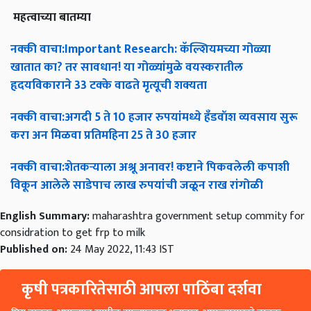
महत्वाच्या
बातम्या
नक्की
वाचा
:Important Research:
कॅल्शियमच्या
गोळ्या
खातात
का
?
तर
सावधान
!
या
गोळ्यांमुळे
वयस्करातील
हृदयविकाराने
33
टक्के
वाढते
मृत्यूची
शक्यता
नक्की
वाचा
:
अगदी
5
ते
10
हजार
रुपयांमध्ये
हँडवॉश
व्यवसाय
सुरू
करा
अन
मिळवा
प्रतिमहिना
25
ते
30
हजार
नक्की
वाचा
:
शेतकऱ्याला
अश्रू
अनावर
!
कष्टाने
पिकवलेली
कपाशी
विकून
आलेले
साडेपाच
लाख
रुपयांची
जळून
राख
रांगोळी
English Summary:
maharashtra government setup commity for
considration to get frp to milk
Published on:
24 May 2022, 11:43 IST
कृषी पत्रकारितेसाठी आपला पाठिंबा दर्शवा
प्रिय वाचक, आमच्यात सामील झाल्याबद्दल धन्यवाद. आपल्यासारखे वाचक