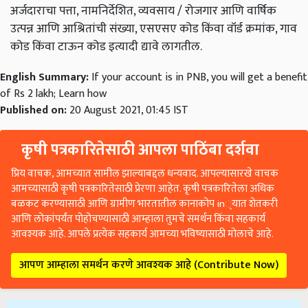
अर्जदाराचा पत्ता, नामनिर्देशित, व्यवसाय / रोजगार आणि वार्षिक
उत्पन्न आणि आश्रितांची संख्या, एसएसए कोड किंवा वॉर्ड क्रमांक, गाव
कोड किंवा टाऊन कोड इत्यादी द्यावे लागतील.
English Summary:
If your account is in PNB, you will get a benefit
of Rs 2 lakh; Learn how
Published on:
20 August 2021, 01:45 IST
कृषी पत्रकारितेसाठी आपला पाठिंबा दर्शवा
प्रिय वाचक, आमच्यात सामील झाल्याबद्दल धन्यवाद. आपल्यासारखे वाचक
आमच्यासाठी कृषी पत्रकारितेसाठी प्रेरणा आहेत. कृषी पत्रकारितेला अधिक
बळकट करण्यासाठी आणि ग्रामीण भारतातील कानाकोप in्यात शेतकरी
आणि लोकांपर्यंत पोहोचण्यासाठी आम्हाला तुमचे समर्थन किंवा सहकार्य
आवश्यक आहे. आपले प्रत्येक सहकार्य आमच्या भविष्यासाठी मोलाचे आहे.
आपण आम्हाला समर्थन करणे आवश्यक आहे (Contribute Now)