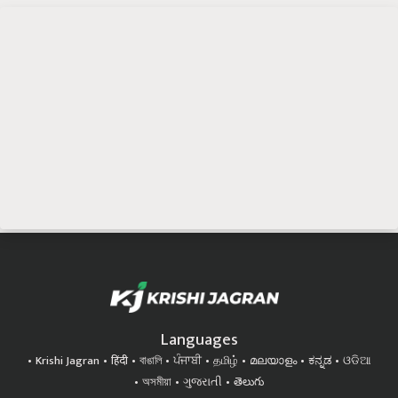
Languages
Krishi Jagran
हिंदी
বাঙালি
ਪੰਜਾਬੀ
தமிழ்
മലയാളം
ಕನ್ನಡ
ଓଡିଆ
অসমীয়া
ગુજરાતી
తెలుగు