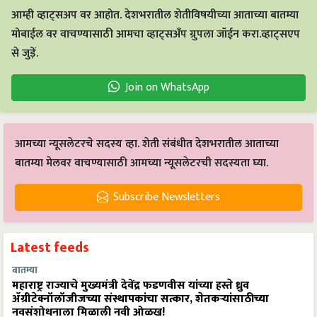
आम्ही व्हाट्सअप वर आहोत. देशभरातील शेतीविषयीच्या आताच्या बातम्या
मोबाईल वर वाचण्यासाठी आमचा व्हाट्सअँप ग्रुपला जॉईन करा.व्हाट्सएप
से जुड़ें.
Join on WhatsApp
आमच्या न्यूसलेटरचे सदस्य व्हा. शेती संबंधीत देशभरातील आताच्या
बातम्या मेलवर वाचण्यासाठी आमच्या न्यूसलेटरची सदस्यता घ्या.
Subscribe Newsletters
Latest feeds
बातम्या
महाराष्ट्र राज्याचे मुख्यमंत्री देवेंद्र फडणवीस यांच्या हस्ते ध्रुव
ॲग्रीटेक्नॉलॉजीजच्या संस्थापकांचा सत्कार, शेतकऱ्यांसाठीच्या
नवसंशोधनाला मिळाली नवी ओळख!