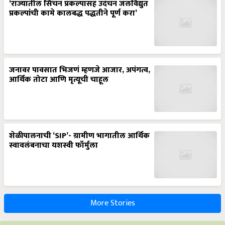
‘राज्यातील सिंचन प्रकल्पासह उदंचन जलविद्युत
प्रकल्पांची कामे कालबद्ध पद्धतीने पूर्ण करा’
जनावर पावसात भिजणं म्हणजे आजार, अपंगत्व,
आर्थिक तोटा आणि मृत्यूची चाहूल
शेळीपालनाची ‘SIP’- ग्रामीण भागातील आर्थिक
स्वावलंबनाचा यशस्वी फॉर्मुला
More Stories