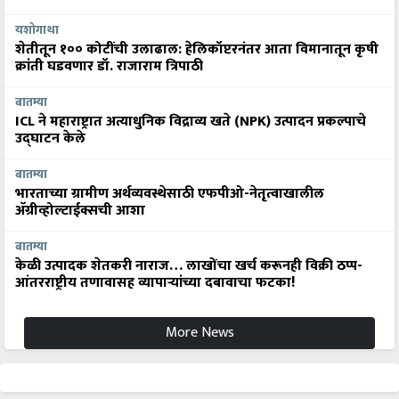
यशोगाथा
शेतीतून १०० कोटींची उलाढाल: हेलिकॉप्टरनंतर आता विमानातून कृषी
क्रांती घडवणार डॉ. राजाराम त्रिपाठी
बातम्या
ICL ने महाराष्ट्रात अत्याधुनिक विद्राव्य खते (NPK) उत्पादन प्रकल्पाचे
उद्घाटन केले
बातम्या
भारताच्या ग्रामीण अर्थव्यवस्थेसाठी एफपीओ-नेतृत्वाखालील
अ‍ॅग्रीव्होल्टाईक्सची आशा
बातम्या
केळी उत्पादक शेतकरी नाराज… लाखोंचा खर्च करूनही विक्री ठप्प-
आंतरराष्ट्रीय तणावासह व्यापाऱ्यांच्या दबावाचा फटका!
More News