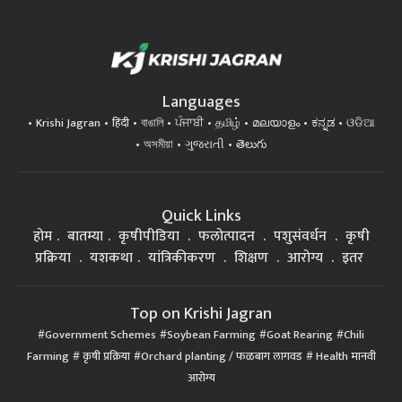
Languages
Krishi Jagran
हिंदी
বাঙালি
ਪੰਜਾਬੀ
தமிழ்
മലയാളം
ಕನ್ನಡ
ଓଡିଆ
অসমীয়া
ગુજરાતી
తెలుగు
Quick Links
होम
बातम्या
कृषीपीडिया
फलोत्पादन
पशुसंवर्धन
कृषी
प्रक्रिया
यशकथा
यांत्रिकीकरण
शिक्षण
आरोग्य
इतर
Top on Krishi Jagran
Government Schemes
Soybean Farming
Goat Rearing
Chili
Farming
कृषी प्रक्रिया
Orchard planting / फळबाग लागवड
Health मानवी
आरोग्य