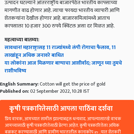
उत्पादन घटल्याने आंतरराष्ट्रीय बाजारपेठेत भारतीय कापसाच्या
मागणीत वाढ होणार आहे. त्याचा फायदा भारतीय व्यापारी आणि
शेतकऱ्यांना देखील होणार आहे. बाजारसमित्यांमध्ये आताच
कापसाला 10 हजार 300 रुपये क्विंटल असा दर मिळत आहे.
महत्वाच्या बातम्या:
सावधान! महाराष्ट्रासह 11 राज्यांमध्ये लंपी रोगाचा फैलाव, 11
लाखांहून अधिक जनावरे बाधित
या लोकांना आज मिळणार बाप्पाचा आशीर्वाद; जाणून घ्या तुमचे
राशीभविष्य
English Summary:
Cotton will get the price of gold
Published on:
02 September 2022, 10:28 IST
कृषी पत्रकारितेसाठी आपला पाठिंबा दर्शवा
प्रिय वाचक, आमच्यात सामील झाल्याबद्दल धन्यवाद. आपल्यासारखे वाचक
आमच्यासाठी कृषी पत्रकारितेसाठी प्रेरणा आहेत. कृषी पत्रकारितेला अधिक
बळकट करण्यासाठी आणि ग्रामीण भारतातील कानाकोप in्यात शेतकरी