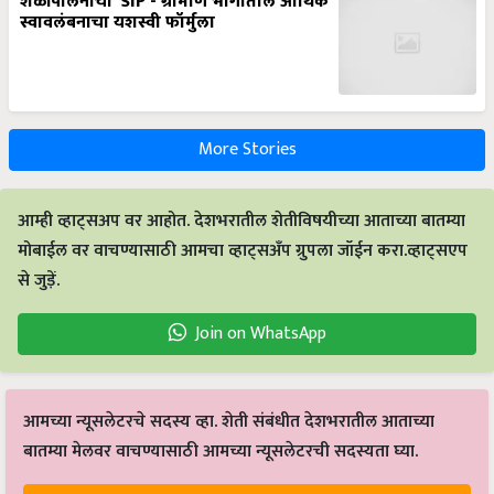
शेळीपालनाची ‘SIP’- ग्रामीण भागातील आर्थिक
स्वावलंबनाचा यशस्वी फॉर्मुला
More Stories
आम्ही व्हाट्सअप वर आहोत. देशभरातील शेतीविषयीच्या आताच्या बातम्या
मोबाईल वर वाचण्यासाठी आमचा व्हाट्सअँप ग्रुपला जॉईन करा.व्हाट्सएप
से जुड़ें.
Join on WhatsApp
आमच्या न्यूसलेटरचे सदस्य व्हा. शेती संबंधीत देशभरातील आताच्या
बातम्या मेलवर वाचण्यासाठी आमच्या न्यूसलेटरची सदस्यता घ्या.