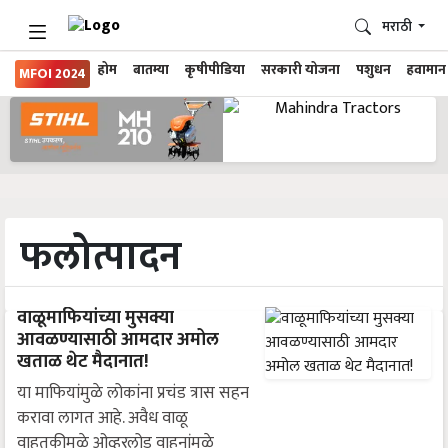
मराठी
होम
बातम्या
कृषीपीडिया
सरकारी योजना
पशुधन
हवामान
MFOI 2024
फलोत्पादन
वाळूमाफियांच्या मुसक्या
आवळण्यासाठी आमदार अमोल
खताळ थेट मैदानात!
या माफियांमुळे लोकांना प्रचंड त्रास सहन
करावा लागत आहे. अवैध वाळू
वाहतुकीमुळे ओव्हरलोड वाहनांमुळे