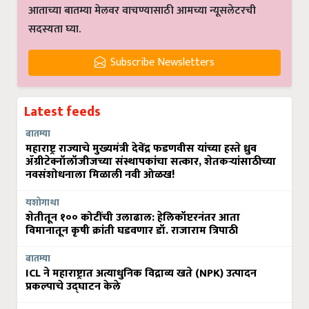
आताच्या बातम्या मेलवर वाचण्यासाठी आमच्या न्यूसलेटरची
सदस्यता घ्या.
Subscribe Newsletters
Latest feeds
बातम्या
महाराष्ट्र राज्याचे मुख्यमंत्री देवेंद्र फडणवीस यांच्या हस्ते ध्रुव
ॲग्रीटेक्नॉलॉजीजच्या संस्थापकांचा सत्कार, शेतकऱ्यांसाठीच्या
नवसंशोधनाला मिळाली नवी ओळख!
यशोगाथा
शेतीतून १०० कोटींची उलाढाल: हेलिकॉप्टरनंतर आता
विमानातून कृषी क्रांती घडवणार डॉ. राजाराम त्रिपाठी
बातम्या
ICL ने महाराष्ट्रात अत्याधुनिक विद्राव्य खते (NPK) उत्पादन
प्रकल्पाचे उद्घाटन केले