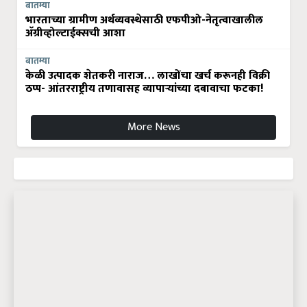
बातम्या
भारताच्या ग्रामीण अर्थव्यवस्थेसाठी एफपीओ-नेतृत्वाखालील
अ‍ॅग्रीव्होल्टाईक्सची आशा
बातम्या
केळी उत्पादक शेतकरी नाराज… लाखोंचा खर्च करूनही विक्री
ठप्प- आंतरराष्ट्रीय तणावासह व्यापाऱ्यांच्या दबावाचा फटका!
More News