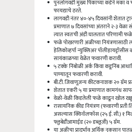
पुनर्लागवडी मुख्य पिकाच्या कडेने मका 
फायद्याचे ठरते.
लागवडी नंतर ४०-४५ दिवसांनी शेतात ट्राय
प्रमाणात ७ दिवसांच्या अंतराने २-३ वेळा
त्यात स्वतःची अंडी घालतात परिणामी फळे
फळे पोखरणारी अळीच्या नियंत्रणासाठी त्
हेलिकोव्हर्पा न्युक्लिअर पॉलीहायड्रॉसीस
सायंकाळच्या वेळेत फवारणी करावी.
५ टक्के निंबोळी अर्क किंवा कडूनिंब आधा
पाण्यातून फवारणी करावी.
बी.टी. जिवाणूजन्य कीटकनाशक २० ग्रॅम प
शेतात एकरी ५ या प्रमाणात कामगंध सापळ
वेळो-वेळी किडलेली फळे काढून खोल खड्
रासायनिक कीड नियंत्रण (फवारणी प्रती ल
असल्यास क्विनॉलफॉस (२५ ई. सी.) १ मिली
फ्लुबेडीआमाईड (२० डब्लूजी) ५ ग्रॅम.
या अळीचा प्रादुर्भाव अर्थिक नुकसान पातळ