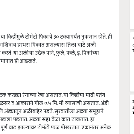
किडींमुळे टोमॅटो पिकाचे ३० टक्यापर्यंत नुकसान होते. ही
िकाशिवाय हरभरा पिकात असल्यास तिला घाटे अळी
ते. या अळीचा उद्रेक पाने, फुले, फळे, इ. पिकांच्या
वामानात ही आढळते.
टक करड्या रंगाच्या रेषा असतात. या किडींचा मादी पतंग
िवळसर व आकाराने गोल ०.५ मि. मी. व्यासाची असतात. अंडी
ि अंड्यातून अळीबाहेर पडते. सुरवातीला अळ्या समूहाने
 पडाशा पडतात. अळ्या सहा वेळा कात टाकतात. हा
 पूर्ण वाढ झाल्यावर टोमॅटो फळ पोखरतात. एकानंतर अनेक