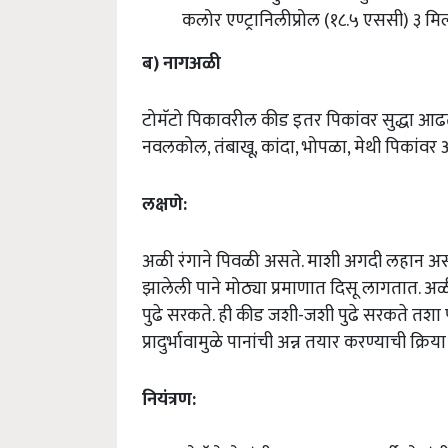
कलोर एण्ट्रानिलीप्रोल (१८.५ एससी) ३ मि
ब) नागअळी
टोमॅटो पिकावरील कीड इतर पिकांवर सुद्धा आढते
नवलकोल, तंबाखू, कांदा, भोपळा, मेथी पिकांवर
लक्षणे:
अळी रंगाने पिवळी असते. माशी अगदी लहान असून 
झालेली पाने मोठ्या प्रमाणात दिसू लागतात. अळ
पुढे सरकते. ही कीड जशी-जशी पुढे सरकते तशा पा
प्रादुर्भावामुळे पानांची अन्न तयार करण्याची क्रिय
नियंत्रण
: