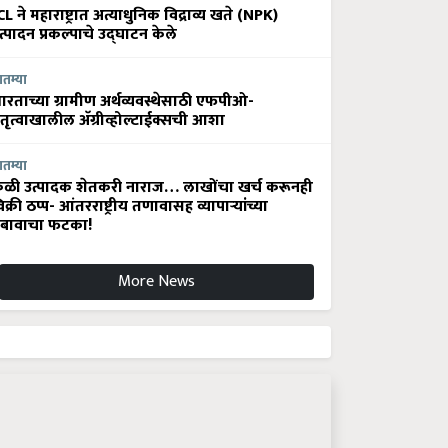
CL ने महाराष्ट्रात अत्याधुनिक विद्राव्य खते (NPK)
त्पादन प्रकल्पाचे उद्घाटन केले
ातम्या
ारताच्या ग्रामीण अर्थव्यवस्थेसाठी एफपीओ-
ेतृत्वाखालील अ‍ॅग्रीव्होल्टाईक्सची आशा
ातम्या
ेळी उत्पादक शेतकरी नाराज… लाखोंचा खर्च करूनही
िक्री ठप्प- आंतरराष्ट्रीय तणावासह व्यापाऱ्यांच्या
बावाचा फटका!
More News