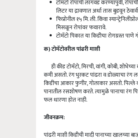
टोमॅटो रोपांची लागवड करण्यापुर्वी, रोपां
लिटर या द्रावणात अर्धा तास बुडवून ठेवा
फिप्रोनील १५ मि. ली. किंवा स्यान्ट्रेनिलीप
मिसळून रोपांवर फवारावे.
टोमॅटो पिकात या किडीचा रोगग्रस्त पाणे 
क) टोमॅटो
वरील पांढरी माशी
ही कीड टोमॅटो, मिरची, वांगी, कोबी, शोभेच्
कमी असतो. रंग भुरकट पांढरा व डोळ्याचा रंग 
किडींचा आकार फुगीर, गोलाकार असतो. पिल्ले व
पानातील रसशोषण करते. त्यामुळे पानाचा रंग पि
फल धारणा होत नाही.
जीवनक्रम
:
पांढरी माशी किडीची मादी पानाच्या खालच्या बाजू