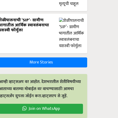
शेळीपालनाची ‘SIP’- ग्रामीण
भागातील आर्थिक स्वावलंबनाचा
यशस्वी फॉर्मुला
More Stories
आम्ही व्हाट्सअप वर आहोत. देशभरातील शेतीविषयीच्या
आताच्या बातम्या मोबाईल वर वाचण्यासाठी आमचा
व्हाट्सअँप ग्रुपला जॉईन करा.व्हाट्सएप से जुड़ें.
Join on WhatsApp