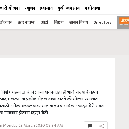
कारी योजना
पशुधन
हवामान
कृषी व्यवसाय
यशोगाथा
ोत्पादन
इतर बातम्या
ऑटो
शिक्षण
शासन निर्णय
Directory
िशेष महत्व आहे. विसाव्या शतकातही ही भाजीपाल्याचे महत्व
पादन करणाऱ्या प्रत्येक शेतकऱ्याला वाटते की मोठ्या प्रमाणात
र करण्यासाठी अनेक अडथळयावर मात करूनच अधिक उत्पादन घेणे शक्य
ाला पिकावर होताना दिसून येतो.
n Monday, 23 March 2020 08:34 AM