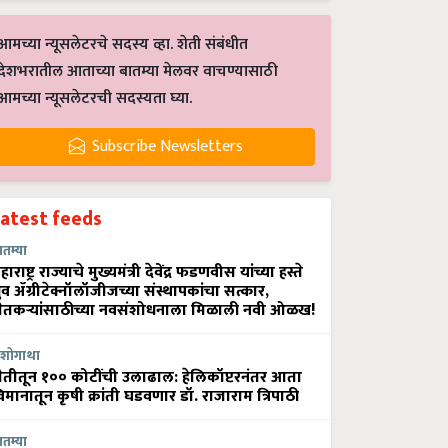
आमच्या न्यूसलेटरचे सदस्य व्हा. शेती संबंधीत
देशभरातील आताच्या बातम्या मेलवर वाचण्यासाठी
आमच्या न्यूसलेटरची सदस्यता घ्या.
Subscribe Newsletters
Latest feeds
ातम्या
हाराष्ट्र राज्याचे मुख्यमंत्री देवेंद्र फडणवीस यांच्या हस्ते
्रुव ॲग्रीटेक्नॉलॉजीजच्या संस्थापकांचा सत्कार,
ेतकऱ्यांसाठीच्या नवसंशोधनाला मिळाली नवी ओळख!
शोगाथा
ेतीतून १०० कोटींची उलाढाल: हेलिकॉप्टरनंतर आता
िमानातून कृषी क्रांती घडवणार डॉ. राजाराम त्रिपाठी
ातम्या