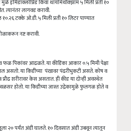
ची मुळे इमिडाक्लोप्रिड किंवा थायोमेथीक्झाम ५ मिली प्रती १०
वीत. त्यानंतर लागवड करावी.
्रोल १०.२६ टक्के ओ.डी. ५ मिली प्रती १० लिटर पाण्यात
गोळाकरून नष्ट करावी.
या व फळ पिकांवर आढळते. या कीडिंका आकार ०.५ मिमी पेक्षा
लाल असतो. या किडींच्या पंखावर पंढरीभुकटी असते. कोष व
 प्रौढ शरीरावर केस असतात. ही कीड या दोन्ही अवस्थेत
वळसर होतो. या किडीच्या जास्त उद्रेकामुळे फुलगळ होते व
ला २० पर्यंत अंडी घालते. १० दिवसात अंडी उबवून त्यातुन