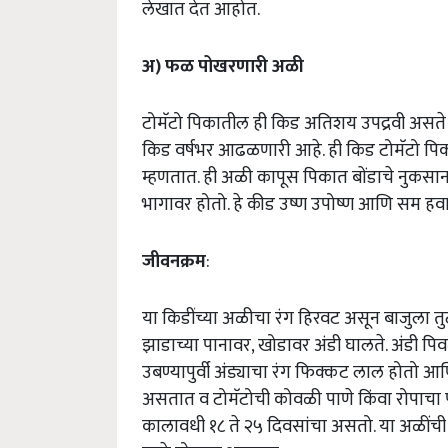
लेखात देत आहोत.
अ) फळ पोखरणारी अळी
टोमॅटो पिकातील ही किड अतिशय उपद्रवी असते या 
किड वर्षभर आढळणारी आहे. ही किड टोमॅटो प
म्हणतात. ही अळी कापूस पिकात बोंडाचे नुकसान कर
भागावर होतो. हे कीड उष्ण उपोष्ण आणि सम ह
जीवनक्रम
:
या किडींच्या अळीचा रंग हिरवट असून बाजुला तु
झाडाच्या पानावर, खोडावर अंडी घालते. अंडी प
उबण्यापुर्वी अंड्याचा रंग फिक्कट लाल होतो आण
असतात व टोमॅटोची कोवळी पाणे किंवा रोपाचा
कालावधी १८ ते २५ दिवसांचा असतो. या अळींची