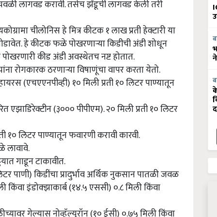
व चवळी लागवड करावी. तसेच झेंडूची लागवड केली तरी
I
उ
कोग्रामा चीलोनिस हे मित्र कीटक १ लाख प्रती हेक्टारी या
ब
 सोडावेत. हे कीटक फळे पोखरणाऱ्या किडीची अंडी शोधून
भ
 पोखरणारी कीड अंडी अवस्थेतच नष्ट होतात.
न
यांना रोगकारक ठरणाऱ्या विषाणूंचा वापर करता येतो.
ब
 व्हायरस (एचएएनपीव्ही) १० मिली प्रती १० लिटर पाण्यातून
क
व
रित एझाडिरेक्टीन (३००० पीपीएम). २० मिली प्रती १० लिटर
द
्रती १० लिटर पाण्यातून फवारणी करावी कारवी.
े लावावे.
डयात गाडून टाकावीत.
िटर पाणी) किडींचा प्रादुर्भाव अर्थिक नुकसान पातळी जवळ
 किंवा इंडोक्झाकार्ब (१४.५ एससी) ०.८ मिली किंवा
ीच्यावर गेल्यास नोव्हॅल्युरॉन (१० ईसी) ०.७५ मिली किंवा