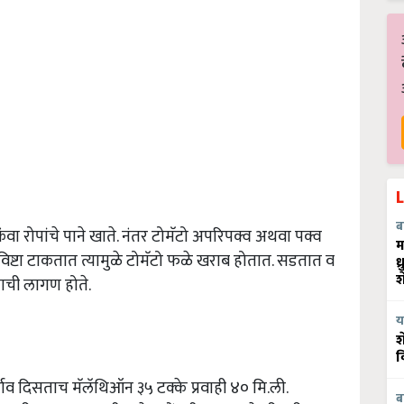
ब
वा रोपांचे पाने खाते. नंतर टोमॅटो अपरिपक्व अथवा पक्व
म
ष्टा टाकतात त्यामुळे टोमॅटो फळे खराब होतात. सडतात व
ध
श
ाची लागण होते.
य
श
व
्भाव दिसताच मॅलॅथिऑन ३५ टक्के प्रवाही ४० मि.ली.
ब