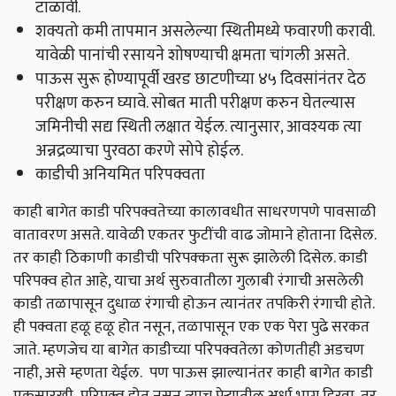
टाळावी.
शक्यतो कमी तापमान असलेल्या स्थितीमध्ये फवारणी करावी.
यावेळी पानांची रसायने शोषण्याची क्षमता चांगली असते.
पाऊस सुरू होण्यापूर्वी खरड छाटणीच्या ४५ दिवसांनंतर देठ
परीक्षण करुन घ्यावे. सोबत माती परीक्षण करुन घेतल्यास
जमिनीची सद्य स्थिती लक्षात येईल. त्यानुसार, आवश्यक त्या
अन्नद्रव्याचा पुरवठा करणे सोपे होईल.
काडीची अनियमित परिपक्वता
काही बागेत काडी परिपक्वतेच्या कालावधीत साधरणपणे पावसाळी
वातावरण असते. यावेळी एकतर फुटींची वाढ जोमाने होताना दिसेल.
तर काही ठिकाणी काडीची परिपक्कता सुरू झालेली दिसेल. काडी
परिपक्व होत आहे, याचा अर्थ सुरुवातीला गुलाबी रंगाची असलेली
काडी तळापासून दुधाळ रंगाची होऊन त्यानंतर तपकिरी रंगाची होते.
ही पक्वता हळू हळू होत नसून, तळापासून एक एक पेरा पुढे सरकत
जाते. म्हणजेच या बागेत काडीच्या परिपक्वतेला कोणतीही अडचण
नाही, असे म्हणता येईल. पण पाऊस झाल्यानंतर काही बागेत काडी
एकसारखी परिपक्व होत नसून त्याच पेऱ्यातील अर्धा भाग हिरवा, तर