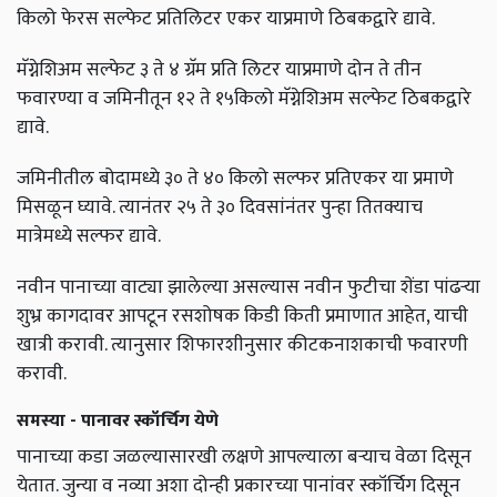
किलो फेरस सल्फेट प्रतिलिटर एकर याप्रमाणे ठिबकद्वारे द्यावे.
मॅग्नेशिअम सल्फेट ३ ते ४ ग्रॅम प्रति लिटर याप्रमाणे दोन ते तीन
फवारण्या व जमिनीतून १२ ते १५किलो मॅग्नेशिअम सल्फेट ठिबकद्वारे
द्यावे.
जमिनीतील बोदामध्ये ३० ते ४० किलो सल्फर प्रतिएकर या प्रमाणे
मिसळून घ्यावे. त्यानंतर २५ ते ३० दिवसांनंतर पुन्हा तितक्याच
मात्रेमध्ये सल्फर द्यावे.
नवीन पानाच्या वाट्या झालेल्या असल्यास नवीन फुटीचा शेंडा पांढऱ्या
शुभ्र कागदावर आपटून रसशोषक किडी किती प्रमाणात आहेत,
याची
खात्री करावी. त्यानुसार शिफारशीनुसार कीटकनाशकाची फवारणी
करावी.
समस्या - पानावर स्कॉर्चिग येणे
पानाच्या कडा जळल्यासारखी लक्षणे आपल्याला बऱ्याच वेळा दिसून
येतात. जुन्या व नव्या अशा दोन्ही प्रकारच्या पानांवर स्कॉर्चिग दिसून