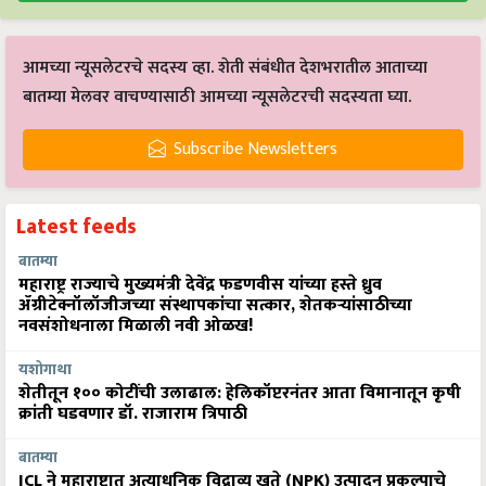
आमच्या न्यूसलेटरचे सदस्य व्हा. शेती संबंधीत देशभरातील आताच्या
बातम्या मेलवर वाचण्यासाठी आमच्या न्यूसलेटरची सदस्यता घ्या.
Subscribe Newsletters
Latest feeds
बातम्या
महाराष्ट्र राज्याचे मुख्यमंत्री देवेंद्र फडणवीस यांच्या हस्ते ध्रुव
ॲग्रीटेक्नॉलॉजीजच्या संस्थापकांचा सत्कार, शेतकऱ्यांसाठीच्या
नवसंशोधनाला मिळाली नवी ओळख!
यशोगाथा
शेतीतून १०० कोटींची उलाढाल: हेलिकॉप्टरनंतर आता विमानातून कृषी
क्रांती घडवणार डॉ. राजाराम त्रिपाठी
बातम्या
ICL ने महाराष्ट्रात अत्याधुनिक विद्राव्य खते (NPK) उत्पादन प्रकल्पाचे