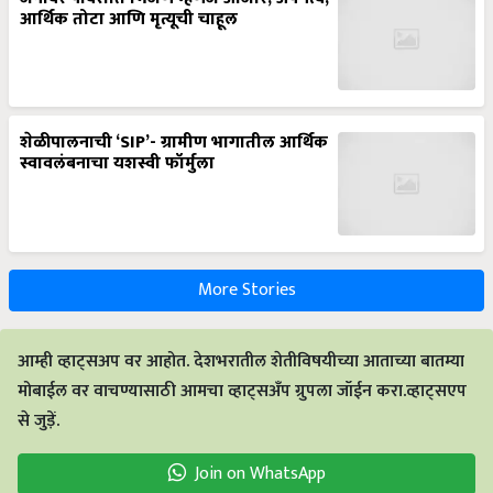
आर्थिक तोटा आणि मृत्यूची चाहूल
शेळीपालनाची ‘SIP’- ग्रामीण भागातील आर्थिक
स्वावलंबनाचा यशस्वी फॉर्मुला
More Stories
आम्ही व्हाट्सअप वर आहोत. देशभरातील शेतीविषयीच्या आताच्या बातम्या
मोबाईल वर वाचण्यासाठी आमचा व्हाट्सअँप ग्रुपला जॉईन करा.व्हाट्सएप
से जुड़ें.
Join on WhatsApp