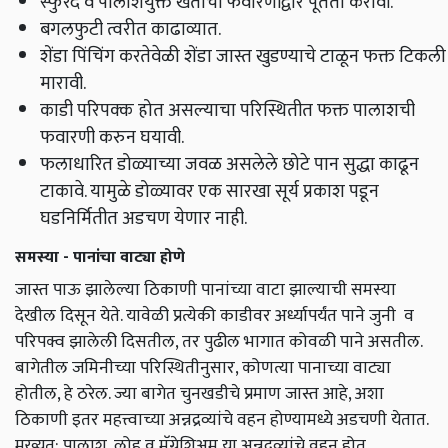
स्फुरद व पालाशयुक्त खतांची फवारणीद्वारे पूर्तता करावी.
बगलफुटी त्वरीत काढाव्यात.
शेंडा पिंचिंग करतेवेळी शेंडा जास्त खुडण्याचे टाळून फक्त टिकली
मारावी.
काडी परिपक्क होत असल्याचा परिस्थितीत फक्त पालाशची
फवारणी करुन घयावी.
फलाधारित डोळ्याच्या जवळ असलेले छोटे पान सुद्धा काढून
टाकावे. यामुळे डोळ्यावर एक सारखा सूर्य प्रकाश पडून
घडनिर्मितीत अडचण येणार नाही.
समस्या - पानांचा वाट्या होणे
जास्त पाऊ झालेल्या ठिकाणी पानांच्या वाटा झाल्याची समस्या
देखील दिसून येते. यावेळी प्रत्येकी काडीवर अर्ध्यापर्यंत पाने जुनी व
परिपक्व झालेली दिसतील,
तर पुढील भागात कोवळी पाने असतील.
बागेतील जमिनीच्या परिस्थितीनुसार
,
कोणत्या पानाच्या वाट्या
होतील
,
हे ठरेल. ज्या बागेत चुनखडीचे प्रमाण जास्त आहे
,
अशा
ठिकाणी इतर महत्त्वाच्या अन्नद्रव्यांचे वहन होण्यामध्ये अडचणी येतात.
मुख्यत: पालाश
,
लोह व मॅग्नेशिअम या अन्नद्रव्यांचे वहन होत