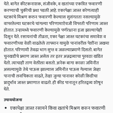
येते. बागेत कीटकनाशक,
संजीवके
,
व खतांच्या एकत्रित फवारणी
करण्याची चुकीची प्रथा पडली आहे. एकापेक्षा जास्त कोणत्याही
घटकांचे मिश्रण करुन फवारणी केल्यास सुसंगतता नसल्यामुळे
वापरलेल्या घटकाचे चांगल्या परिणामाऐवजी विपरती परिणाम जास्त
होतात. उन्हामध्ये फवारणी केल्यामुळे पर्णरंध्राना इजा झाल्याचेही
दिसून येते. रसायनांची तीव्रता
,
एका पेक्षा जास्त घटकांचा समावेश व
फवारणीच्या वेळी वाढलेले तापमान यामुळे पानांवरील पेशींना जखमा
होतात. परिणामी तेवढा भाग सुप्त व जळल्याप्रमाणे दिसतो. बागेत
चुनखडीचे प्रमाण जास्त असेल तर इतर अन्नद्रव्याचा पुरवठा खंडित
येतो. त्याचाही ताण वेलीला बसतो. अनेक बागा काळा जमिनीत
असल्यामुळे
तेथे पाऊस झाल्यास जमिनीत पाऊस गेल्यास जेव्हा
पानाची लवचिकता वाढते, तेव्हा जुन्या पानावर कोळी किडीचा
प्रादुर्भाव जास्त प्रमाणात वाढतो. ही कीड पानातून हरितद्र्व्य शोषून
घेते.
उपाययोजना
एकापेक्षा जास्त रसायने किंवा खतांचे मिश्रण करुन फवारणी