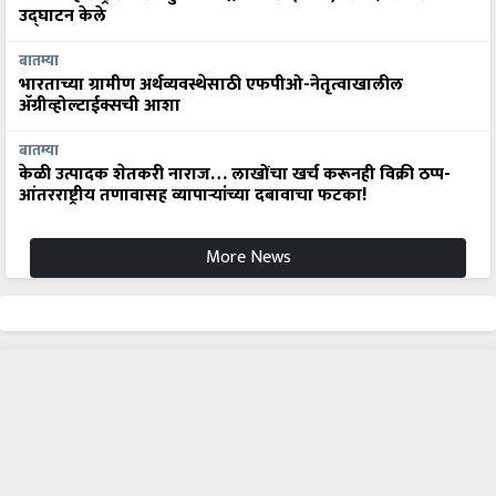
उद्घाटन केले
बातम्या
भारताच्या ग्रामीण अर्थव्यवस्थेसाठी एफपीओ-नेतृत्वाखालील
अ‍ॅग्रीव्होल्टाईक्सची आशा
बातम्या
केळी उत्पादक शेतकरी नाराज… लाखोंचा खर्च करूनही विक्री ठप्प-
आंतरराष्ट्रीय तणावासह व्यापाऱ्यांच्या दबावाचा फटका!
More News