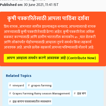
Published on:
30 June 2021, 11:41 IST
कृषी पत्रकारितेसाठी आपला पाठिंबा दर्शवा
प्रिय वाचक, आमच्यात सामील झाल्याबद्दल धन्यवाद. आपल्यासारखे वाचक
आमच्यासाठी कृषी पत्रकारितेसाठी प्रेरणा आहेत. कृषी पत्रकारितेला अधिक
बळकट करण्यासाठी आणि ग्रामीण भारतातील कानाकोप in्यात शेतकरी
आणि लोकांपर्यंत पोहोचण्यासाठी आम्हाला तुमचे समर्थन किंवा सहकार्य
आवश्यक आहे. आपले प्रत्येक सहकार्य आमच्या भविष्यासाठी मोलाचे आहे.
आपण आम्हाला समर्थन करणे आवश्यक आहे (Contribute Now)
Related Topics
vineyard
grapes farming
Grapes Farming Rainy season Management
द्राक्ष बाग
द्राक्ष बागांचं पावसाळ्यातील व्यवस्थापन