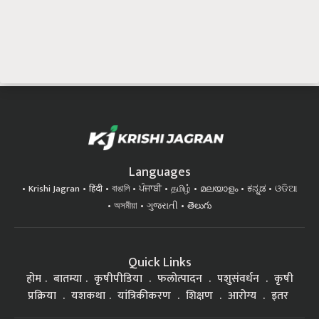
Languages
Krishi Jagran
हिंदी
বাঙালি
ਪੰਜਾਬੀ
தமிழ்
മലയാളം
ಕನ್ನಡ
ଓଡିଆ
অসমীয়া
ગુજરાતી
తెలుగు
Quick Links
होम
बातम्या
कृषीपीडिया
फलोत्पादन
पशुसंवर्धन
कृषी
प्रक्रिया
यशकथा
यांत्रिकीकरण
शिक्षण
आरोग्य
इतर