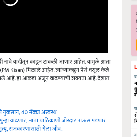
ची नावे यादीतून काढून टाकली जाणार आहेत. यामुळे आता
ैसे (PM Kisan) मिळाले आहेत. त्यांच्याकडून पैसे वसूल केले
ागले आहे. हा आकडा अजून वाढण्याची शक्यता आहे. देशात
ब
म
ध
श
ोंचे नुकसान, 40 मेंढ्या अस्वस्थ
य
श
ोर पुन्हा वाढणार, आता याठिकाणी जोरदार पाऊस पडणार
व
ृत्यू, राजकारणासाठी गेला जीव...
ब