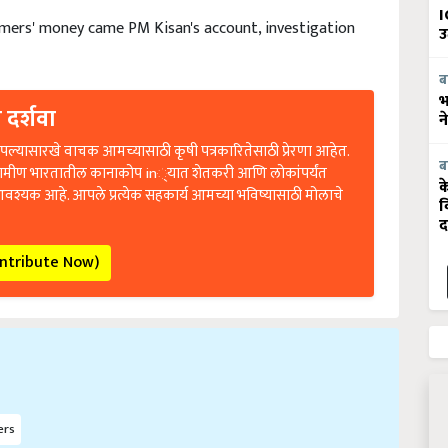
I
mers' money came PM Kisan's account, investigation
उ
ब
भ
 दर्शवा
न
ल्यासारखे वाचक आमच्यासाठी कृषी पत्रकारितेसाठी प्रेरणा आहेत.
रामीण भारतातील कानाकोप in्यात शेतकरी आणि लोकांपर्यंत
ब
आवश्यक आहे. आपले प्रत्येक सहकार्य आमच्या भविष्यासाठी मोलाचे
क
व
द
ontribute Now)
ers