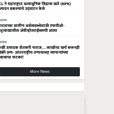
CL ने महाराष्ट्रात अत्याधुनिक विद्राव्य खते (NPK)
त्पादन प्रकल्पाचे उद्घाटन केले
ातम्या
ारताच्या ग्रामीण अर्थव्यवस्थेसाठी एफपीओ-
ेतृत्वाखालील अ‍ॅग्रीव्होल्टाईक्सची आशा
ातम्या
ेळी उत्पादक शेतकरी नाराज… लाखोंचा खर्च करूनही
िक्री ठप्प- आंतरराष्ट्रीय तणावासह व्यापाऱ्यांच्या
बावाचा फटका!
More News