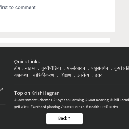
Quick Links
होम
बातम्या
कृषीपीडिया
फलोत्पादन
पशुसंवर्धन
कृषी प्रक
यशकथा
यांत्रिकीकरण
शिक्षण
आरोग्य
इतर
್ನಡ
Top on Krishi Jagran
Government Schemes
Soybean Farming
Goat Rearing
Chili Farm
कृषी प्रक्रिया
Orchard planting / फळबाग लागवड
Health मानवी आरोग्य