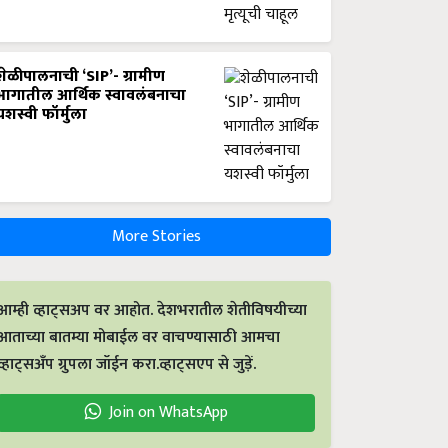
शेळीपालनाची ‘SIP’- ग्रामीण
भागातील आर्थिक स्वावलंबनाचा
यशस्वी फॉर्मुला
More Stories
आम्ही व्हाट्सअप वर आहोत. देशभरातील शेतीविषयीच्या
आताच्या बातम्या मोबाईल वर वाचण्यासाठी आमचा
व्हाट्सअँप ग्रुपला जॉईन करा.व्हाट्सएप से जुड़ें.
Join on WhatsApp