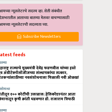
आमच्या न्यूसलेटरचे सदस्य व्हा. शेती संबंधीत
देशभरातील आताच्या बातम्या मेलवर वाचण्यासाठी
आमच्या न्यूसलेटरची सदस्यता घ्या.
Subscribe Newsletters
Latest feeds
ातम्या
हाराष्ट्र राज्याचे मुख्यमंत्री देवेंद्र फडणवीस यांच्या हस्ते
्रुव ॲग्रीटेक्नॉलॉजीजच्या संस्थापकांचा सत्कार,
ेतकऱ्यांसाठीच्या नवसंशोधनाला मिळाली नवी ओळख!
शोगाथा
ेतीतून १०० कोटींची उलाढाल: हेलिकॉप्टरनंतर आता
िमानातून कृषी क्रांती घडवणार डॉ. राजाराम त्रिपाठी
ातम्या