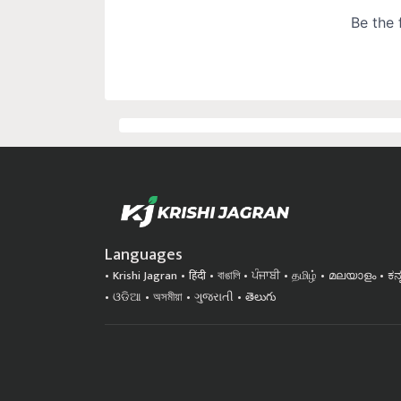
Languages
Krishi Jagran
हिंदी
বাঙালি
ਪੰਜਾਬੀ
தமிழ்
മലയാളം
ಕನ
ଓଡିଆ
অসমীয়া
ગુજરાતી
తెలుగు