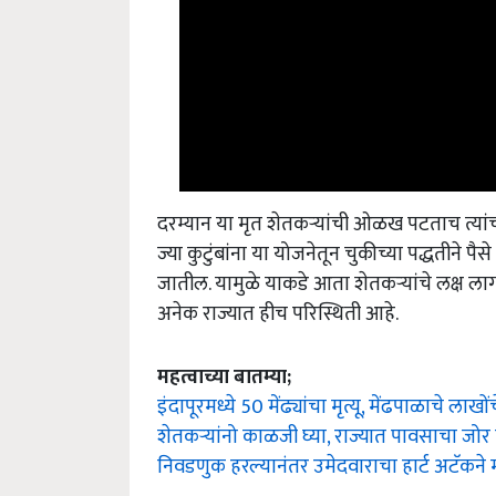
दरम्यान या मृत शेतकऱ्यांची ओळख पटताच त्यां
ज्या कुटुंबांना या योजनेतून चुकीच्या पद्धतीने प
जातील. यामुळे याकडे आता शेतकऱ्यांचे लक्ष ल
अनेक राज्यात हीच परिस्थिती आहे.
महत्वाच्या बातम्या;
इंदापूरमध्ये 50 मेंढ्यांचा मृत्यू, मेंढपाळाचे लाख
शेतकऱ्यांनो काळजी घ्या, राज्यात पावसाचा ज
निवडणुक हरल्यानंतर उमेदवाराचा हार्ट अटॅकने म