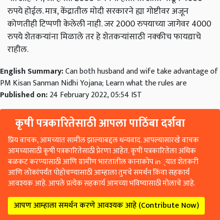
रुपये होईल. मात्र, केंद्रातील मोदी सरकारने ह्या गोष्टीवर अजून
कोणतीही टिप्पणी केलेली नाही. जर 2000 रुपयाच्या जागेवर 4000
रुपये शेतकऱ्यांना मिळाले तर हे शेतकऱ्यांसाठी नक्कीच फायद्याचे
राहील.
English Summary:
Can both husband and wife take advantage of
PM Kisan Sanman Nidhi Yojana; Learn what the rules are
Published on:
24 February 2022, 05:54 IST
कृषी पत्रकारितेसाठी आपला पाठिंबा दर्शवा
प्रिय वाचक, आमच्यात सामील झाल्याबद्दल धन्यवाद. आपल्यासारखे वाचक
आमच्यासाठी कृषी पत्रकारितेसाठी प्रेरणा आहेत. कृषी पत्रकारितेला अधिक
बळकट करण्यासाठी आणि ग्रामीण भारतातील कानाकोप in्यात शेतकरी
आणि लोकांपर्यंत पोहोचण्यासाठी आम्हाला तुमचे समर्थन किंवा सहकार्य
आवश्यक आहे. आपले प्रत्येक सहकार्य आमच्या भविष्यासाठी मोलाचे आहे.
आपण आम्हाला समर्थन करणे आवश्यक आहे (Contribute Now)