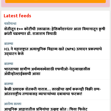
Latest feeds
यशोगाथा
शेतीतून १०० कोटींची उलाढाल: हेलिकॉप्टरनंतर आता विमानातून कृषी
क्रांती घडवणार डॉ. राजाराम त्रिपाठी
बातम्या
ICL ने महाराष्ट्रात अत्याधुनिक विद्राव्य खते (NPK) उत्पादन प्रकल्पाचे
उद्घाटन केले
बातम्या
भारताच्या ग्रामीण अर्थव्यवस्थेसाठी एफपीओ-नेतृत्वाखालील
अ‍ॅग्रीव्होल्टाईक्सची आशा
बातम्या
केळी उत्पादक शेतकरी नाराज… लाखोंचा खर्च करूनही विक्री ठप्प-
आंतरराष्ट्रीय तणावासह व्यापाऱ्यांच्या दबावाचा फटका!
आरोग्य सल्ला
आधुनिक आहारातील प्रथिनांचा उत्कृष्ट स्रोत : फिश फिलेट