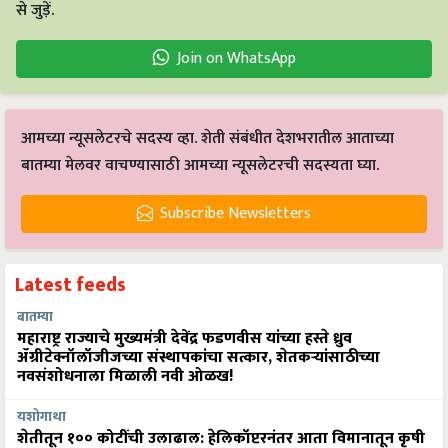
से जुड़ें.
Join on WhatsApp
आमच्या न्यूसलेटरचे सदस्य व्हा. शेती संबंधीत देशभरातील आताच्या
बातम्या मेलवर वाचण्यासाठी आमच्या न्यूसलेटरची सदस्यता घ्या.
Subscribe Newsletters
Latest feeds
बातम्या
महाराष्ट्र राज्याचे मुख्यमंत्री देवेंद्र फडणवीस यांच्या हस्ते ध्रुव
ॲग्रीटेक्नॉलॉजीजच्या संस्थापकांचा सत्कार, शेतकऱ्यांसाठीच्या
नवसंशोधनाला मिळाली नवी ओळख!
यशोगाथा
शेतीतून १०० कोटींची उलाढाल: हेलिकॉप्टरनंतर आता विमानातून कृषी