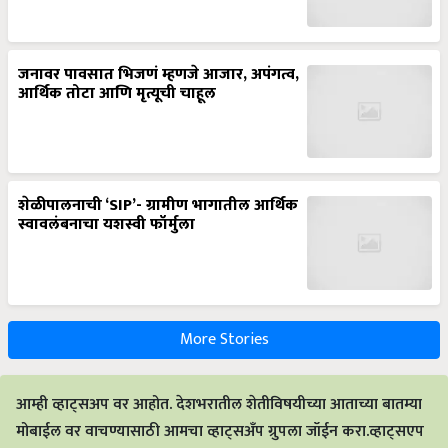
जनावर पावसात भिजणं म्हणजे आजार, अपंगत्व,
आर्थिक तोटा आणि मृत्यूची चाहूल
शेळीपालनाची ‘SIP’- ग्रामीण भागातील आर्थिक
स्वावलंबनाचा यशस्वी फॉर्मुला
More Stories
आम्ही व्हाट्सअप वर आहोत. देशभरातील शेतीविषयीच्या आताच्या बातम्या
मोबाईल वर वाचण्यासाठी आमचा व्हाट्सअँप ग्रुपला जॉईन करा.व्हाट्सएप