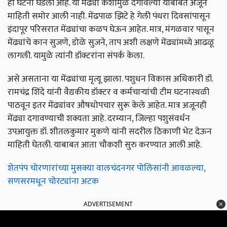
ही घटना घडली आहे. या मेंढ्या कशामुळे दगावल्या याबाबत अजून
माहिती समोर आली नाही. मेंढपाळ झिटे हे गेली पंधरा दिवसांपासून
इंदापूर परिसरात मेंढ्यांचा कळप घेऊन आहेत. मात्र, मंगळवार पासून
मेंढ्यांचे कान सुजणे, डोळे सुजने, ताप अशी लक्षणे मेंढ्यांमध्ये आढळू
लागली. यामुळे त्यांनी डॉक्टरांना संपर्क केला.
असे असताना या मेंढ्यांचा मृत्यू झाला. पशुधन विकास अधिकारी डॉ.
रामचंद्र शिंदे यांनी वैद्यकीय डॉक्टर व कर्मचाऱ्यांची टीम घटनास्थळी
पाठवून इतर मेंढ्यांवर औषधोपचार सुरू केले आहेत. मात्र अजूनही
मेंढ्या दगावण्याची शक्यता आहे. दरम्यान, जिल्हा पशुसंवर्धन
उपआयुक्त डॉ. शीतलकुमार मुकणे यांनी सदरील ठिकाणी भेट देऊन
माहिती घेतली. याबाबत आता चौकशी सुरु करण्यात आली आहे.
शेतपंप चोरणारांच्या मुसक्या वालचंदनगर पोलिसांनी आवळल्या,
सणसरमधून चोरट्यांना अटक
ADVERTISEMENT