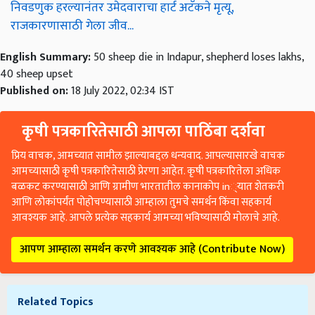
निवडणुक हरल्यानंतर उमेदवाराचा हार्ट अटॅकने मृत्यू,
राजकारणासाठी गेला जीव...
English Summary:
50 sheep die in Indapur, shepherd loses lakhs,
40 sheep upset
Published on:
18 July 2022, 02:34 IST
कृषी पत्रकारितेसाठी आपला पाठिंबा दर्शवा
प्रिय वाचक, आमच्यात सामील झाल्याबद्दल धन्यवाद. आपल्यासारखे वाचक
आमच्यासाठी कृषी पत्रकारितेसाठी प्रेरणा आहेत. कृषी पत्रकारितेला अधिक
बळकट करण्यासाठी आणि ग्रामीण भारतातील कानाकोप in्यात शेतकरी
आणि लोकांपर्यंत पोहोचण्यासाठी आम्हाला तुमचे समर्थन किंवा सहकार्य
आवश्यक आहे. आपले प्रत्येक सहकार्य आमच्या भविष्यासाठी मोलाचे आहे.
आपण आम्हाला समर्थन करणे आवश्यक आहे (Contribute Now)
Related Topics