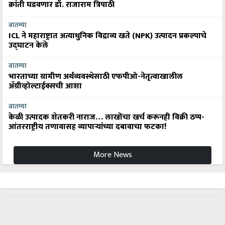
क्रांती घडवणार डॉ. राजाराम त्रिपाठी
बातम्या
ICL ने महाराष्ट्रात अत्याधुनिक विद्राव्य खते (NPK) उत्पादन प्रकल्पाचे
उद्घाटन केले
बातम्या
भारताच्या ग्रामीण अर्थव्यवस्थेसाठी एफपीओ-नेतृत्वाखालील
अ‍ॅग्रीव्होल्टाईक्सची आशा
बातम्या
केळी उत्पादक शेतकरी नाराज… लाखोंचा खर्च करूनही विक्री ठप्प-
आंतरराष्ट्रीय तणावासह व्यापाऱ्यांच्या दबावाचा फटका!
More News