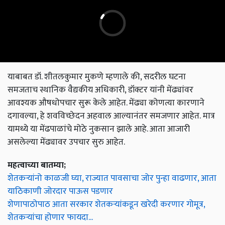
याबाबत डॉ. शीतलकुमार मुकणे म्हणाले की, सदरील घटना
समजताच स्थानिक वैद्यकीय अधिकारी, डॉक्टर यांनी मेंढ्यांवर
आवश्यक औषधोपचार सुरू केले आहेत. मेंढ्या कोणत्या कारणाने
दगावल्या, हे शवविच्छेदन अहवाल आल्यानंतर समजणार आहेत. मात्र
यामध्ये या मेंढपाळांचे मोठे नुकसान झाले आहे. आता आजारी
असलेल्या मेंढ्यावर उपचार सुरु आहेत.
महत्वाच्या बातम्या;
शेतकऱ्यांनो काळजी घ्या, राज्यात पावसाचा जोर पुन्हा वाढणार, आता
याठिकाणी जोरदार पाऊस पडणार
शेणापाठोपाठ आता सरकार शेतकऱ्यांकडून खरेदी करणार गोमूत्र,
शेतकऱ्यांचा होणार फायदा...