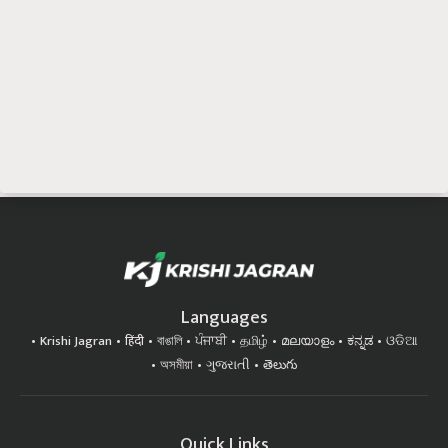
Languages
Krishi Jagran
हिंदी
বাঙালি
ਪੰਜਾਬੀ
தமிழ்
മലയാളം
ಕನ್ನಡ
ଓଡିଆ
অসমীয়া
ગુજરાતી
తెలుగు
Quick Links