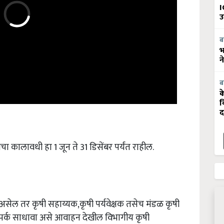
I
उ
ब
भ
न
ब
क
व
द
ा कालावधी हा 1 जून ते 31 डिसेंबर पर्यंत राहील.
असेल तर कृषी सहाय्यक,कृषी पर्यवेक्षक तसेच मंडळ कृषी
ंपर्क साधावा असे आवाहन देखील विभागीय कृषी