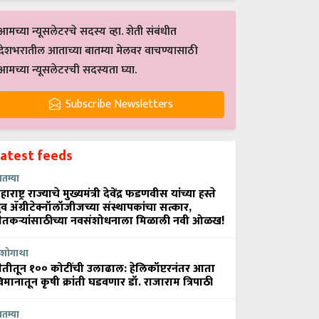
आमच्या न्यूसलेटरचे सदस्य व्हा. शेती संबंधीत
देशभरातील आताच्या बातम्या मेलवर वाचण्यासाठी
आमच्या न्यूसलेटरची सदस्यता घ्या.
Subscribe Newsletters
Latest feeds
ातम्या
हाराष्ट्र राज्याचे मुख्यमंत्री देवेंद्र फडणवीस यांच्या हस्ते
्रुव ॲग्रीटेक्नॉलॉजीजच्या संस्थापकांचा सत्कार,
ेतकऱ्यांसाठीच्या नवसंशोधनाला मिळाली नवी ओळख!
शोगाथा
ेतीतून १०० कोटींची उलाढाल: हेलिकॉप्टरनंतर आता
िमानातून कृषी क्रांती घडवणार डॉ. राजाराम त्रिपाठी
ातम्या