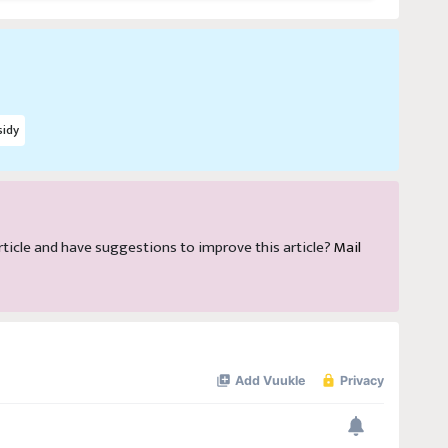
idy
 article and have suggestions to improve this article?
Mail