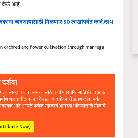
 केले आहे.
ुवकांना
व्यवसायासाठी
मिळणार
50
लाखांपर्यंत
कर्ज
,
लाभ
on orchred and flower cultivation through manrega
 दर्शवा
ल्यासारखे वाचक आमच्यासाठी कृषी पत्रकारितेसाठी प्रेरणा आहेत.
रामीण भारतातील कानाकोप in्यात शेतकरी आणि लोकांपर्यंत
आवश्यक आहे. आपले प्रत्येक सहकार्य आमच्या भविष्यासाठी मोलाचे
ontribute Now)