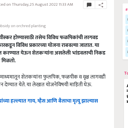
ed on Thursday, 25 August 2022 11:33 AM
#
bsidy on orchred planting
यीस्कर होण्यासाठी तसेच विविध फळपिकांची लागवड
ारकडून विविध प्रकारच्या योजना राबवल्या जातात. या
त करण्यात येऊन शेतकऱ्यांना असलेली भांडवलाची निकड
ा मिळतो.
T
 माध्यमातून शेतकऱ्यांना फुलपिक, फळपीक व वृक्ष लागवडी
न देण्यात येते. या लेखात योजनेविषयी माहिती घेऊ.
यांच्या
हल्ल्यात
गाय
,
म्हैस
आणि
बैलाचा
मृत्यू
झाल्यास