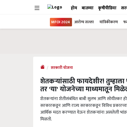
होम
बातम्या
कृषीपीडिया
सर
MFOI 2024
आरोग्य सल्ला
यांत्रिकीकरण
फल
सरकारी योजना
शेतकऱ्यांसाठी फायदेशीर! तुम्ह
तर 'या' योजनेच्या माध्यमातून मिळ
शेतकऱ्यांना शेतीसंबंधित बाबी सुलभ आणि सोयीस्कर हो
सरकारकडून आणि राज्य सरकारकडून विविध प्रकारच्या यो
आर्थिक मदत करण्यात येऊन शेतकऱ्यांना असलेली भांडव
मिळतो.