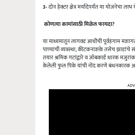
3-
दोन हेक्टर क्षेत्र मर्यादेपर्यंत या योजनेचा लाभ
कोणत्या
कामांसाठी
मिळेल
फायदा
?
या माध्यमातून लागवड आधीची पूर्वहंगाम मशागत
पाण्याची व्यवस्था, कीटकनाशके तसेच झाडांचे संरक्
तयार श्रमिक गटांद्वारे व जॉबकार्ड धारक मजुर
केलेली फुल पिके यांची नोंद करणे बंधनकारक आ
ADV