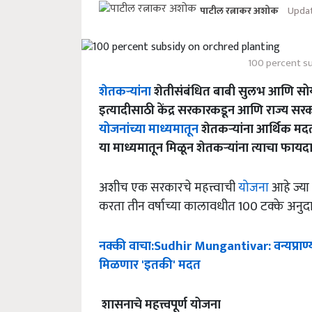
Updat
पाटील रत्नाकर अशोक
100 percent su
शेतकऱ्यांना
शेतीसंबंधित बाबी सुलभ आणि सो
इत्यादीसाठी केंद्र सरकारकडून आणि राज्य सरक
योजनांच्या माध्यमातून
शेतकऱ्यांना आर्थिक मद
या माध्यमातून मिळून शेतकऱ्यांना त्याचा फायद
अशीच एक सरकारचे महत्त्वाची
योजना
आहे ज्या
करता तीन वर्षाच्या कालावधीत 100 टक्के अनुदा
नक्की
वाचा
:Sudhir Mungantivar:
वन्यप्राण्
मिळणार
'
इतकी
'
मदत
शासनाचे
महत्त्वपूर्ण
योजना