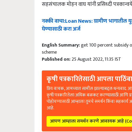
सहसंचालक मोहन वाघ यांनी प्रसिध्दी पत्रकान्वये
नक्की
वाचा
:Loan News:
ग्रामीण
भागातील
य
घेण्यासाठी
करा
अर्ज
English Summary:
get 100 percent subsidy 
scheme
Published on:
25 August 2022, 11:35 IST
कृषी पत्रकारितेसाठी आपला पाठिंबा
प्रिय वाचक, आमच्यात सामील झाल्याबद्दल धन्यवाद. आप
कृषी पत्रकारितेला अधिक बळकट करण्यासाठी आणि ग्
पोहोचण्यासाठी आम्हाला तुमचे समर्थन किंवा सहकार्य 
आहे.
आपण आम्हाला समर्थन करणे आवश्यक आहे (C