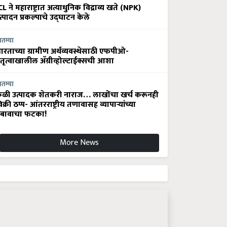
CL ने महाराष्ट्रात अत्याधुनिक विद्राव्य खते (NPK)
त्पादन प्रकल्पाचे उद्घाटन केले
ातम्या
ारताच्या ग्रामीण अर्थव्यवस्थेसाठी एफपीओ-
ेतृत्वाखालील अ‍ॅग्रीव्होल्टाईक्सची आशा
ातम्या
ेळी उत्पादक शेतकरी नाराज… लाखोंचा खर्च करूनही
िक्री ठप्प- आंतरराष्ट्रीय तणावासह व्यापाऱ्यांच्या
बावाचा फटका!
More News