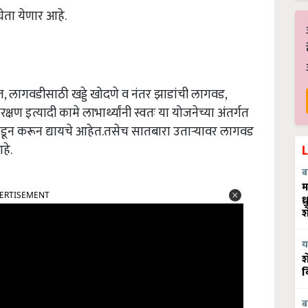
 घेता येणार आहे.
, लागवडीसाठी खड्डे खोदणे व नंतर झाडांची लागवड,
षण इत्यादी कामे लाभार्थ्यांनी स्वतः या योजनेच्या अंतर्गत
ांकडून करून द्यायचे आहेत.तसेच सातबारा उताऱ्यावर लागवड
हे.
ब
म
ERTISEMENT
ध
श
य
श
व
ब