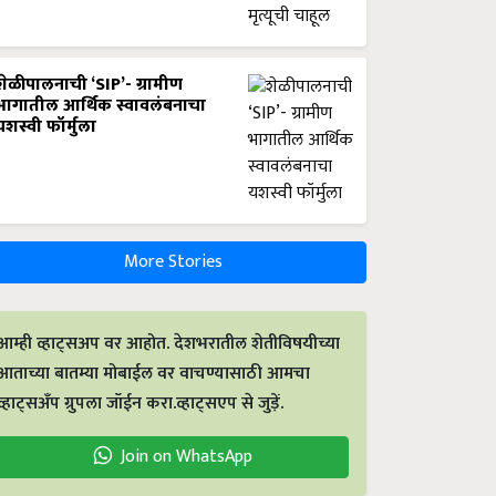
शेळीपालनाची ‘SIP’- ग्रामीण
भागातील आर्थिक स्वावलंबनाचा
यशस्वी फॉर्मुला
More Stories
आम्ही व्हाट्सअप वर आहोत. देशभरातील शेतीविषयीच्या
आताच्या बातम्या मोबाईल वर वाचण्यासाठी आमचा
व्हाट्सअँप ग्रुपला जॉईन करा.व्हाट्सएप से जुड़ें.
Join on WhatsApp