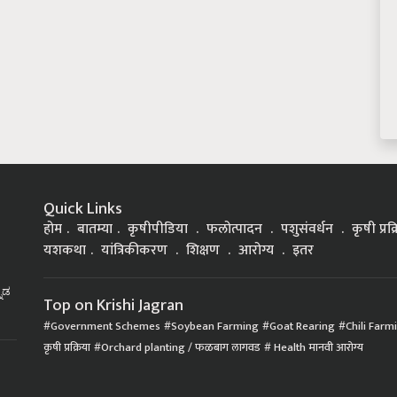
Quick Links
होम
बातम्या
कृषीपीडिया
फलोत्पादन
पशुसंवर्धन
कृषी प्रक
यशकथा
यांत्रिकीकरण
शिक्षण
आरोग्य
इतर
್ನಡ
Top on Krishi Jagran
Government Schemes
Soybean Farming
Goat Rearing
Chili Farm
कृषी प्रक्रिया
Orchard planting / फळबाग लागवड
Health मानवी आरोग्य