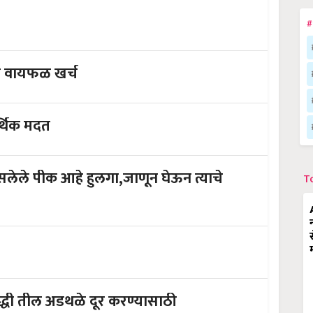
#
ा वायफळ खर्च
र्थिक मदत
लेले पीक आहे हुलगा,जाणून घेऊन त्याचे
T
ृद्धी तील अडथळे दूर करण्यासाठी