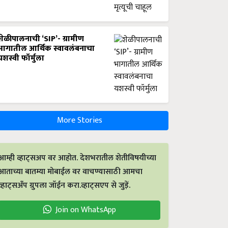
शेळीपालनाची ‘SIP’- ग्रामीण
भागातील आर्थिक स्वावलंबनाचा
यशस्वी फॉर्मुला
More Stories
आम्ही व्हाट्सअप वर आहोत. देशभरातील शेतीविषयीच्या
आताच्या बातम्या मोबाईल वर वाचण्यासाठी आमचा
व्हाट्सअँप ग्रुपला जॉईन करा.व्हाट्सएप से जुड़ें.
Join on WhatsApp