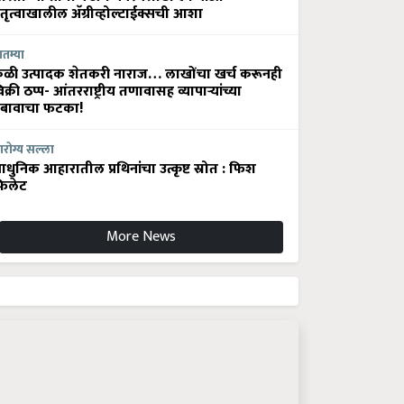
ेतृत्वाखालील अ‍ॅग्रीव्होल्टाईक्सची आशा
ातम्या
ेळी उत्पादक शेतकरी नाराज… लाखोंचा खर्च करूनही
िक्री ठप्प- आंतरराष्ट्रीय तणावासह व्यापाऱ्यांच्या
बावाचा फटका!
रोग्य सल्ला
धुनिक आहारातील प्रथिनांचा उत्कृष्ट स्रोत : फिश
िलेट
More News