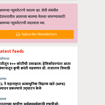
आमच्या न्यूसलेटरचे सदस्य व्हा. शेती संबंधीत
देशभरातील आताच्या बातम्या मेलवर वाचण्यासाठी
आमच्या न्यूसलेटरची सदस्यता घ्या.
Subscribe Newsletters
Latest feeds
शोगाथा
ेतीतून १०० कोटींची उलाढाल: हेलिकॉप्टरनंतर आता
िमानातून कृषी क्रांती घडवणार डॉ. राजाराम त्रिपाठी
ातम्या
CL ने महाराष्ट्रात अत्याधुनिक विद्राव्य खते (NPK)
त्पादन प्रकल्पाचे उद्घाटन केले
ातम्या
ारताच्या ग्रामीण अर्थव्यवस्थेसाठी एफपीओ-