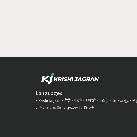
Languages
Krishi Jagran
हिंदी
বাঙালি
ਪੰਜਾਬੀ
தமிழ்
മലയാളം
ಕನ
ଓଡିଆ
অসমীয়া
ગુજરાતી
తెలుగు