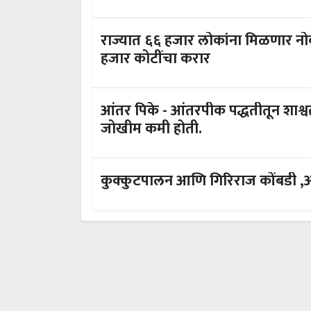
राज्यात ६६ हजार लोकांना मिळणार नोकऱ्या, दावोस इकॉनॉमिक कौन्सिलमध्ये ३०
हजार कोटींचा करार
आंतर पिके - आंतरपीक पद्धतीतून शाश्वत आर्थिक नफा वाढून,पिक नुकसानीची
जोखीम कमी होती.
कुक्कुटपालन आणि गिरिराज कोंबडी ,अर्थ