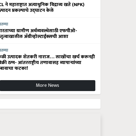
CL ने महाराष्ट्रात अत्याधुनिक विद्राव्य खते (NPK)
त्पादन प्रकल्पाचे उद्घाटन केले
ातम्या
ारताच्या ग्रामीण अर्थव्यवस्थेसाठी एफपीओ-
ेतृत्वाखालील अ‍ॅग्रीव्होल्टाईक्सची आशा
ातम्या
ेळी उत्पादक शेतकरी नाराज… लाखोंचा खर्च करूनही
िक्री ठप्प- आंतरराष्ट्रीय तणावासह व्यापाऱ्यांच्या
बावाचा फटका!
More News