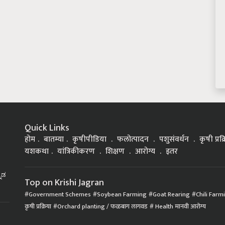
Quick Links
होम
बातम्या
कृषीपीडिया
फलोत्पादन
पशुसंवर्धन
कृषी प्रक
यशकथा
यांत्रिकीकरण
शिक्षण
आरोग्य
इतर
್ನಡ
Top on Krishi Jagran
Government Schemes
Soybean Farming
Goat Rearing
Chili Farm
कृषी प्रक्रिया
Orchard planting / फळबाग लागवड
Health मानवी आरोग्य