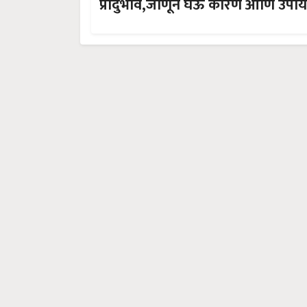
प्रादुर्भाव,जाणून घेऊ कारणे आ