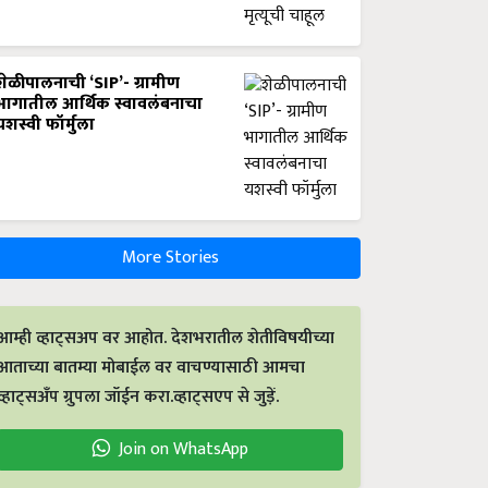
शेळीपालनाची ‘SIP’- ग्रामीण
भागातील आर्थिक स्वावलंबनाचा
यशस्वी फॉर्मुला
More Stories
आम्ही व्हाट्सअप वर आहोत. देशभरातील शेतीविषयीच्या
आताच्या बातम्या मोबाईल वर वाचण्यासाठी आमचा
व्हाट्सअँप ग्रुपला जॉईन करा.व्हाट्सएप से जुड़ें.
Join on WhatsApp