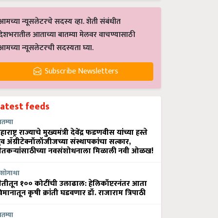
आमच्या न्यूसलेटरचे सदस्य व्हा. शेती संबंधीत
देशभरातील आताच्या बातम्या मेलवर वाचण्यासाठी
आमच्या न्यूसलेटरची सदस्यता घ्या.
Subscribe Newsletters
Latest feeds
ातम्या
हाराष्ट्र राज्याचे मुख्यमंत्री देवेंद्र फडणवीस यांच्या हस्ते
्रुव ॲग्रीटेक्नॉलॉजीजच्या संस्थापकांचा सत्कार,
ेतकऱ्यांसाठीच्या नवसंशोधनाला मिळाली नवी ओळख!
शोगाथा
ेतीतून १०० कोटींची उलाढाल: हेलिकॉप्टरनंतर आता
िमानातून कृषी क्रांती घडवणार डॉ. राजाराम त्रिपाठी
ातम्या