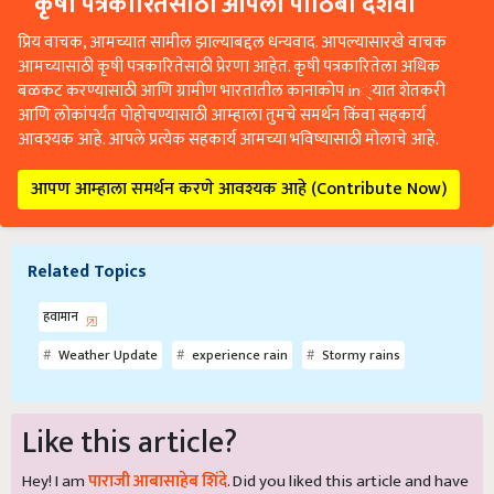
कृषी पत्रकारितेसाठी आपला पाठिंबा दर्शवा
प्रिय वाचक, आमच्यात सामील झाल्याबद्दल धन्यवाद. आपल्यासारखे वाचक
आमच्यासाठी कृषी पत्रकारितेसाठी प्रेरणा आहेत. कृषी पत्रकारितेला अधिक
बळकट करण्यासाठी आणि ग्रामीण भारतातील कानाकोप in्यात शेतकरी
आणि लोकांपर्यंत पोहोचण्यासाठी आम्हाला तुमचे समर्थन किंवा सहकार्य
आवश्यक आहे. आपले प्रत्येक सहकार्य आमच्या भविष्यासाठी मोलाचे आहे.
आपण आम्हाला समर्थन करणे आवश्यक आहे (Contribute Now)
Related Topics
हवामान
Weather Update
experience rain
Stormy rains
Like this article?
Hey! I am
पाराजी आबासाहेब शिंदे
. Did you liked this article and have