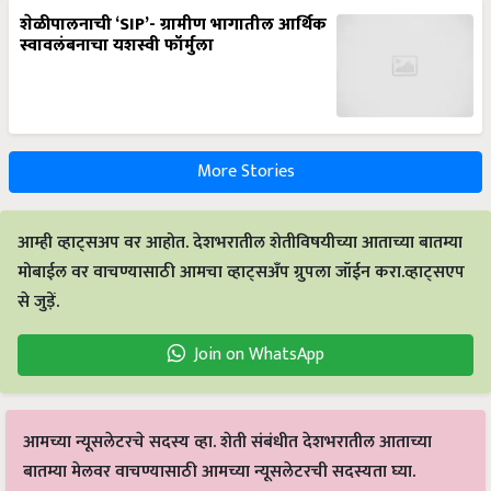
शेळीपालनाची ‘SIP’- ग्रामीण भागातील आर्थिक
स्वावलंबनाचा यशस्वी फॉर्मुला
More Stories
आम्ही व्हाट्सअप वर आहोत. देशभरातील शेतीविषयीच्या आताच्या बातम्या
मोबाईल वर वाचण्यासाठी आमचा व्हाट्सअँप ग्रुपला जॉईन करा.व्हाट्सएप
से जुड़ें.
Join on WhatsApp
आमच्या न्यूसलेटरचे सदस्य व्हा. शेती संबंधीत देशभरातील आताच्या
बातम्या मेलवर वाचण्यासाठी आमच्या न्यूसलेटरची सदस्यता घ्या.