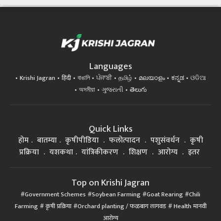
Languages
Krishi Jagran
हिंदी
বাঙালি
ਪੰਜਾਬੀ
தமிழ்
മലയാളം
ಕನ್ನಡ
ଓଡିଆ
অসমীয়া
ગુજરાતી
తెలుగు
Quick Links
होम
बातम्या
कृषीपीडिया
फलोत्पादन
पशुसंवर्धन
कृषी
प्रक्रिया
यशकथा
यांत्रिकीकरण
शिक्षण
आरोग्य
इतर
Top on Krishi Jagran
Government Schemes
Soybean Farming
Goat Rearing
Chili
Farming
कृषी प्रक्रिया
Orchard planting / फळबाग लागवड
Health मानवी
आरोग्य