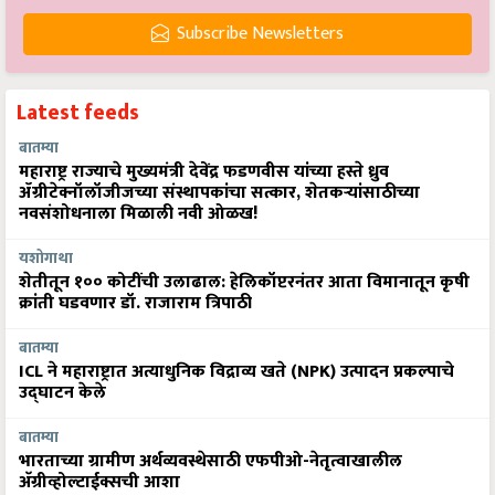
Subscribe Newsletters
Latest feeds
बातम्या
महाराष्ट्र राज्याचे मुख्यमंत्री देवेंद्र फडणवीस यांच्या हस्ते ध्रुव
ॲग्रीटेक्नॉलॉजीजच्या संस्थापकांचा सत्कार, शेतकऱ्यांसाठीच्या
नवसंशोधनाला मिळाली नवी ओळख!
यशोगाथा
शेतीतून १०० कोटींची उलाढाल: हेलिकॉप्टरनंतर आता विमानातून कृषी
क्रांती घडवणार डॉ. राजाराम त्रिपाठी
बातम्या
ICL ने महाराष्ट्रात अत्याधुनिक विद्राव्य खते (NPK) उत्पादन प्रकल्पाचे
उद्घाटन केले
बातम्या
भारताच्या ग्रामीण अर्थव्यवस्थेसाठी एफपीओ-नेतृत्वाखालील
अ‍ॅग्रीव्होल्टाईक्सची आशा