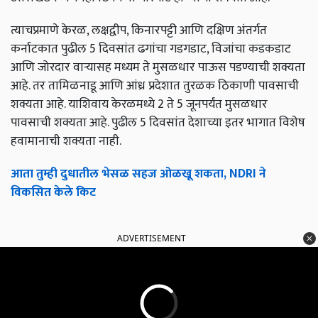
त्याचप्रमाणे केरळ, लक्षद्वीप, किनारपट्टी आणि दक्षिण अंतर्गत
कर्नाटकात पुढील 5 दिवसांत ढगांचा गडगडाट, विजांचा कडकडाट
आणि जोरदार वाऱ्यासह मध्यम ते मुसळधार पाऊस पडण्याची शक्यता
आहे. तर तामिळनाडू आणि आंध्र प्रदेशात तुरळक ठिकाणी पावसाची
शक्यता आहे. याशिवाय केरळमध्ये 2 ते 5 जूनपर्यंत मुसळधार
पावसाची शक्यता आहे. पुढील 5 दिवसांत देशाच्या इतर भागात विशेष
हवामानाची शक्यता नाही.
आता तुम्ही दुधातील भेसळ सहज ओळखू शकता, NDRI ने
विकसित केले किट
ADVERTISEMENT