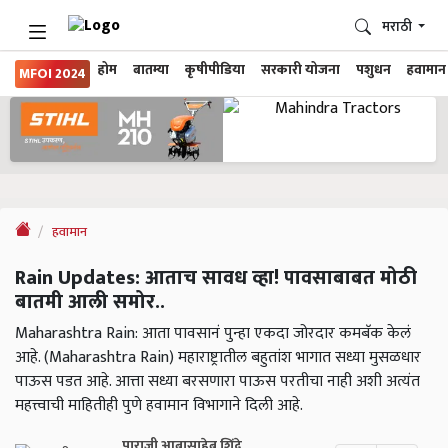
मराठी
होम
बातम्या
कृषीपीडिया
सरकारी योजना
पशुधन
हवामान
MFOI 2024
हवामान
Rain Updates: आताच सावध व्हा! पावसाबाबत मोठी
बातमी आली समोर..
Maharashtra Rain: आता पावसानं पुन्हा एकदा जोरदार कमबॅक केलं
आहे. (Maharashtra Rain) महाराष्ट्रातील बहुतांश भागात सध्या मुसळधार
पाऊस पडत आहे. आत्ता सध्या बरसणारा पाऊस परतीचा नाही अशी अत्यंत
महत्त्वाची माहितीही पुणे हवामान विभागाने दिली आहे.
पाराजी आबासाहेब शिंदे