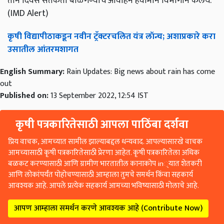
तीन दिवस सतर्कता बाळगण्याचं आवाहन हवामान विभागाने केलंय.
(IMD Alert)
कृषी विद्यापीठाकडून नवीन ट्रॅक्टरचलित यंत्र लॉन्च; अशाप्रकारे करा
उसातील आंतरमशागत
English Summary:
Rain Updates: Big news about rain has come
out
Published on:
13 September 2022, 12:54 IST
कृषी पत्रकारितेसाठी आपला पाठिंबा दर्शवा
प्रिय वाचक, आमच्यात सामील झाल्याबद्दल धन्यवाद. आपल्यासारखे वाचक
आमच्यासाठी कृषी पत्रकारितेसाठी प्रेरणा आहेत. कृषी पत्रकारितेला अधिक
बळकट करण्यासाठी आणि ग्रामीण भारतातील कानाकोप in्यात शेतकरी
आणि लोकांपर्यंत पोहोचण्यासाठी आम्हाला तुमचे समर्थन किंवा सहकार्य
आवश्यक आहे. आपले प्रत्येक सहकार्य आमच्या भविष्यासाठी मोलाचे आहे.
आपण आम्हाला समर्थन करणे आवश्यक आहे (Contribute Now)