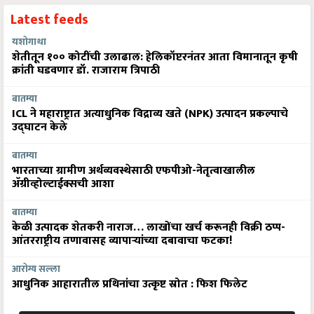
Latest feeds
यशोगाथा
शेतीतून १०० कोटींची उलाढाल: हेलिकॉप्टरनंतर आता विमानातून कृषी
क्रांती घडवणार डॉ. राजाराम त्रिपाठी
बातम्या
ICL ने महाराष्ट्रात अत्याधुनिक विद्राव्य खते (NPK) उत्पादन प्रकल्पाचे
उद्घाटन केले
बातम्या
भारताच्या ग्रामीण अर्थव्यवस्थेसाठी एफपीओ-नेतृत्वाखालील
अ‍ॅग्रीव्होल्टाईक्सची आशा
बातम्या
केळी उत्पादक शेतकरी नाराज… लाखोंचा खर्च करूनही विक्री ठप्प-
आंतरराष्ट्रीय तणावासह व्यापाऱ्यांच्या दबावाचा फटका!
आरोग्य सल्ला
आधुनिक आहारातील प्रथिनांचा उत्कृष्ट स्रोत : फिश फिलेट