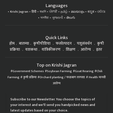
Languages
Krishi Jagran
हिंदी
বাঙালি
ਪੰਜਾਬੀ
தமிழ்
മലയാളം
ಕನ್ನಡ
ଓଡିଆ
অসমীয়া
ગુજરાતી
తెలుగు
Quick Links
होम
बातम्या
कृषीपीडिया
फलोत्पादन
पशुसंवर्धन
कृषी
प्रक्रिया
यशकथा
यांत्रिकीकरण
शिक्षण
आरोग्य
इतर
Top on Krishi Jagran
Government Schemes
Soybean Farming
Goat Rearing
Chili
Farming
कृषी प्रक्रिया
Orchard planting / फळबाग लागवड
Health मानवी
आरोग्य
Subscribe to our Newsletter. You choose the topics of
your interest and we'll send you handpicked news and
latest updates based on your choice.