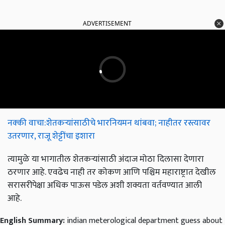
ADVERTISEMENT
नक्की वाचा:शेतकऱ्यांसाठीचे भारनियमन थांबवा; नाहीतर रस्त्यावर
उतरणार, राजू शेट्टींचा इशारा
त्यामुळे या भागातील शेतकऱ्यांसाठी अंदाज मोठा दिलासा देणारा
ठरणार आहे. एवढेच नाही तर कोकण आणि पश्चिम महाराष्ट्रात देखील
सरासरीपेक्षा अधिक पाऊस पडेल अशी शक्यता वर्तवण्यात आली
आहे.
English Summary:
indian meterological department guess about
mansoon today