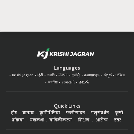
Languages
Krishi Jagran
हिंदी
বাঙালি
ਪੰਜਾਬੀ
தமிழ்
മലയാളം
ಕನ್ನಡ
ଓଡିଆ
অসমীয়া
ગુજરાતી
తెలుగు
Quick Links
होम
बातम्या
कृषीपीडिया
फलोत्पादन
पशुसंवर्धन
कृषी
प्रक्रिया
यशकथा
यांत्रिकीकरण
शिक्षण
आरोग्य
इतर
Top on Krishi Jagran