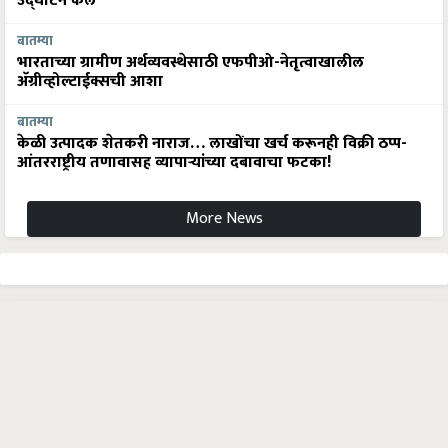
बातम्या
भारताच्या ग्रामीण अर्थव्यवस्थेसाठी एफपीओ-नेतृत्वाखालील
अ‍ॅग्रीव्होल्टाईक्सची आशा
बातम्या
केळी उत्पादक शेतकरी नाराज… लाखोंचा खर्च करूनही विक्री ठप्प-
आंतरराष्ट्रीय तणावासह व्यापाऱ्यांच्या दबावाचा फटका!
More News