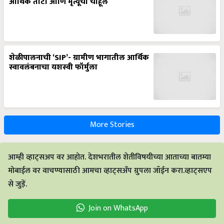
शेळीपालनाची ‘SIP’- ग्रामीण भागातील आर्थिक
स्वावलंबनाचा यशस्वी फॉर्मुला
More Stories
आम्ही व्हाट्सअप वर आहोत. देशभरातील शेतीविषयीच्या आताच्या बातम्या
मोबाईल वर वाचण्यासाठी आमचा व्हाट्सअँप ग्रुपला जॉईन करा.व्हाट्सएप
से जुड़ें.
Join on WhatsApp