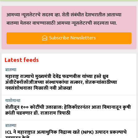
आमच्या न्यूसलेटरचे सदस्य व्हा. शेती संबंधीत देशभरातील आताच्या
बातम्या मेलवर वाचण्यासाठी आमच्या न्यूसलेटरची सदस्यता घ्या.
Subscribe Newsletters
Latest feeds
बातम्या
महाराष्ट्र राज्याचे मुख्यमंत्री देवेंद्र फडणवीस यांच्या हस्ते ध्रुव
ॲग्रीटेक्नॉलॉजीजच्या संस्थापकांचा सत्कार, शेतकऱ्यांसाठीच्या
नवसंशोधनाला मिळाली नवी ओळख!
यशोगाथा
शेतीतून १०० कोटींची उलाढाल: हेलिकॉप्टरनंतर आता विमानातून कृषी
क्रांती घडवणार डॉ. राजाराम त्रिपाठी
बातम्या
ICL ने महाराष्ट्रात अत्याधुनिक विद्राव्य खते (NPK) उत्पादन प्रकल्पाचे
उद्घाटन केले