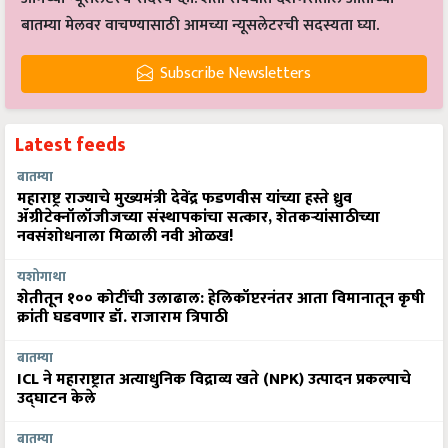
बातम्या मेलवर वाचण्यासाठी आमच्या न्यूसलेटरची सदस्यता घ्या.
Subscribe Newsletters
Latest feeds
बातम्या
महाराष्ट्र राज्याचे मुख्यमंत्री देवेंद्र फडणवीस यांच्या हस्ते ध्रुव
ॲग्रीटेक्नॉलॉजीजच्या संस्थापकांचा सत्कार, शेतकऱ्यांसाठीच्या
नवसंशोधनाला मिळाली नवी ओळख!
यशोगाथा
शेतीतून १०० कोटींची उलाढाल: हेलिकॉप्टरनंतर आता विमानातून कृषी
क्रांती घडवणार डॉ. राजाराम त्रिपाठी
बातम्या
ICL ने महाराष्ट्रात अत्याधुनिक विद्राव्य खते (NPK) उत्पादन प्रकल्पाचे
उद्घाटन केले
बातम्या