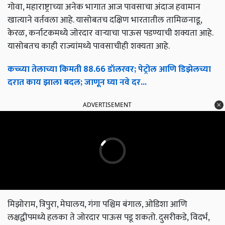
गोवा, महाराष्ट्राच्या अनेक भागात आज पावसाचा अंदाज हवामान
खात्याने वर्तवला आहे. यासोबतच दक्षिण भारतातील तामिळनाडू,
केरळ, कर्नाटकमध्ये जोरदार वाऱ्याचा पाऊस पडण्याची शक्यता आहे.
यासोबतच काही राज्यांमध्ये पावसाचीही शक्यता आहे.
कच्च्या तेलाच्या किमती 88.66 डॉलरवर; पेट्रोल आणि डिझेलच्या
दरात काय झाला बदल; जाणून घ्या नवे दर...
ADVERTISEMENT
मिझोराम, त्रिपुरा, मेघालय, गंगा पश्चिम बंगाल, ओडिशा आणि
लक्षद्वीपमध्ये हलका ते जोरदार पाऊस पडू शकतो. दुसरीकडे, विदर्भ,