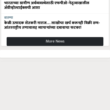
भारताच्या ग्रामीण अर्थव्यवस्थेसाठी एफपीओ-नेतृत्वाखालील
अ‍ॅग्रीव्होल्टाईक्सची आशा
बातम्या
केळी उत्पादक शेतकरी नाराज… लाखोंचा खर्च करूनही विक्री ठप्प-
आंतरराष्ट्रीय तणावासह व्यापाऱ्यांच्या दबावाचा फटका!
More News