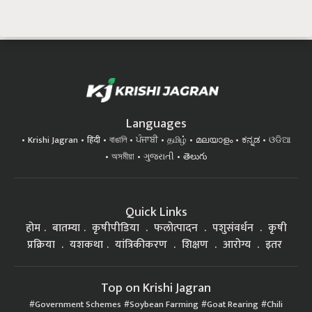
Languages
Krishi Jagran
हिंदी
বাঙালি
ਪੰਜਾਬੀ
தமிழ்
മലയാളം
ಕನ್ನಡ
ଓଡିଆ
অসমীয়া
ગુજરાતી
తెలుగు
Quick Links
होम
बातम्या
कृषीपीडिया
फलोत्पादन
पशुसंवर्धन
कृषी
प्रक्रिया
यशकथा
यांत्रिकीकरण
शिक्षण
आरोग्य
इतर
Top on Krishi Jagran
Government Schemes
Soybean Farming
Goat Rearing
Chili