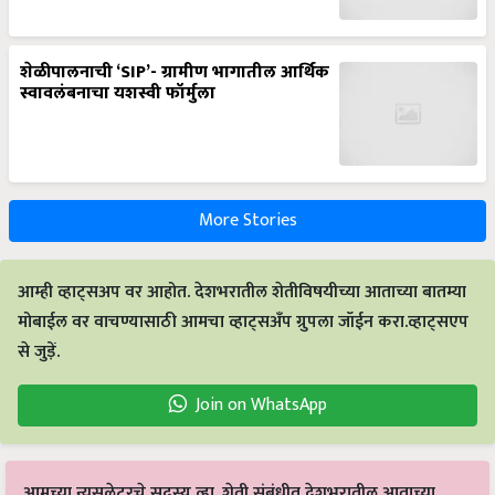
शेळीपालनाची ‘SIP’- ग्रामीण भागातील आर्थिक
स्वावलंबनाचा यशस्वी फॉर्मुला
More Stories
आम्ही व्हाट्सअप वर आहोत. देशभरातील शेतीविषयीच्या आताच्या बातम्या
मोबाईल वर वाचण्यासाठी आमचा व्हाट्सअँप ग्रुपला जॉईन करा.व्हाट्सएप
से जुड़ें.
Join on WhatsApp
आमच्या न्यूसलेटरचे सदस्य व्हा. शेती संबंधीत देशभरातील आताच्या