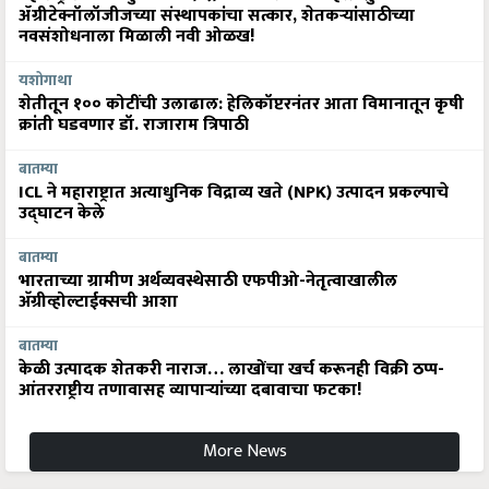
ॲग्रीटेक्नॉलॉजीजच्या संस्थापकांचा सत्कार, शेतकऱ्यांसाठीच्या
नवसंशोधनाला मिळाली नवी ओळख!
यशोगाथा
शेतीतून १०० कोटींची उलाढाल: हेलिकॉप्टरनंतर आता विमानातून कृषी
क्रांती घडवणार डॉ. राजाराम त्रिपाठी
बातम्या
ICL ने महाराष्ट्रात अत्याधुनिक विद्राव्य खते (NPK) उत्पादन प्रकल्पाचे
उद्घाटन केले
बातम्या
भारताच्या ग्रामीण अर्थव्यवस्थेसाठी एफपीओ-नेतृत्वाखालील
अ‍ॅग्रीव्होल्टाईक्सची आशा
बातम्या
केळी उत्पादक शेतकरी नाराज… लाखोंचा खर्च करूनही विक्री ठप्प-
आंतरराष्ट्रीय तणावासह व्यापाऱ्यांच्या दबावाचा फटका!
More News