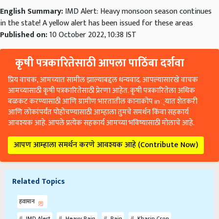
English Summary:
IMD Alert: Heavy monsoon season continues
in the state! A yellow alert has been issued for these areas
Published on:
10 October 2022, 10:38 IST
कृषी पत्रकारितेसाठी आपला पाठिंबा दर्शवा
प्रिय वाचक, आमच्यात सामील झाल्याबद्दल धन्यवाद. आपल्यासारखे वाचक
आमच्यासाठी कृषी पत्रकारितेसाठी प्रेरणा आहेत. कृषी पत्रकारितेला अधिक
बळकट करण्यासाठी आणि ग्रामीण भारतातील कानाकोप in्यात शेतकरी
आणि लोकांपर्यंत पोहोचण्यासाठी आम्हाला तुमचे समर्थन किंवा सहकार्य
आवश्यक आहे. आपले प्रत्येक सहकार्य आमच्या भविष्यासाठी मोलाचे आहे.
आपण आम्हाला समर्थन करणे आवश्यक आहे (Contribute Now)
Related Topics
हवामान
IMD Alert
Heavy Rain
Rain
Kharip Crop