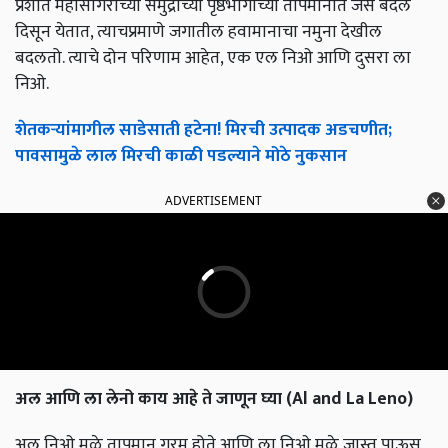
प्रशांत महासागराच्या समुद्राच्या पृष्ठभागाच्या तापमानात जसे बदल
दिसून येतात, त्याचप्रमाणे जगातील हवामानाचा नमुना देखील
बदलतो. त्याचे दोन परिणाम आहेत, एक एल निओ आणि दुसरा ला
निओ.
शेतकऱ्यांमागील साडेसाती हटेना! मिरची उत्पादक अडचणीत;
पावसामुळे लाल मिरची काळी पडल्याने मोठे नुकसान
ADVERTISEMENT
अल आणि ला लेनो काय आहे ते जाणून घ्या (Al and La Leno)
अल निओ मुळे तापमान गरम होते आणि ला निओ मुळे जास्त पाऊस,