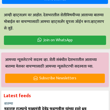
आम्ही व्हाट्सअप वर आहोत. देशभरातील शेतीविषयीच्या आताच्या बातम्या
मोबाईल वर वाचण्यासाठी आमचा व्हाट्सअँप ग्रुपला जॉईन करा.व्हाट्सएप
से जुड़ें.
Join on WhatsApp
आमच्या न्यूसलेटरचे सदस्य व्हा. शेती संबंधीत देशभरातील आताच्या
बातम्या मेलवर वाचण्यासाठी आमच्या न्यूसलेटरची सदस्यता घ्या.
Subscribe Newsletters
Latest feeds
बातम्या
महाराष्ट्र राज्याचे मुख्यमंत्री देवेंद्र फडणवीस यांच्या हस्ते ध्रुव