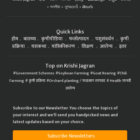
অসমীয়া
ગુજરાતી
తెలుగు
Quick Links
होम
बातम्या
कृषीपीडिया
फलोत्पादन
पशुसंवर्धन
कृषी
प्रक्रिया
यशकथा
यांत्रिकीकरण
शिक्षण
आरोग्य
इतर
Top on Krishi Jagran
Government Schemes
Soybean Farming
Goat Rearing
Chili
Farming
कृषी प्रक्रिया
Orchard planting / फळबाग लागवड
Health मानवी
आरोग्य
Subscribe to our Newsletter. You choose the topics of
your interest and we'll send you handpicked news and
latest updates based on your choice.
Subscribe Newsletters