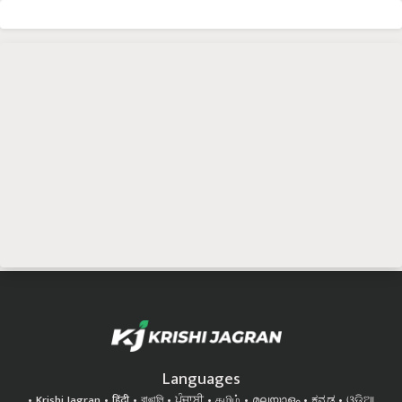
Languages
Krishi Jagran
हिंदी
বাঙালি
ਪੰਜਾਬੀ
தமிழ்
മലയാളം
ಕನ್ನಡ
ଓଡିଆ