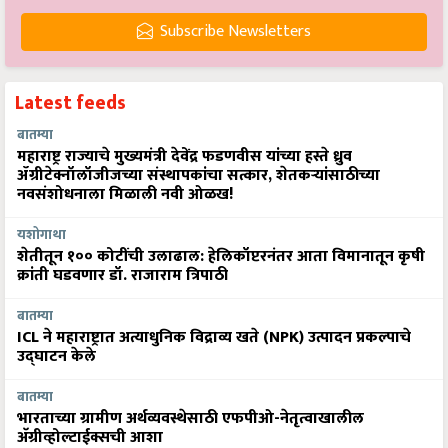
Subscribe Newsletters
Latest feeds
बातम्या
महाराष्ट्र राज्याचे मुख्यमंत्री देवेंद्र फडणवीस यांच्या हस्ते ध्रुव
ॲग्रीटेक्नॉलॉजीजच्या संस्थापकांचा सत्कार, शेतकऱ्यांसाठीच्या
नवसंशोधनाला मिळाली नवी ओळख!
यशोगाथा
शेतीतून १०० कोटींची उलाढाल: हेलिकॉप्टरनंतर आता विमानातून कृषी
क्रांती घडवणार डॉ. राजाराम त्रिपाठी
बातम्या
ICL ने महाराष्ट्रात अत्याधुनिक विद्राव्य खते (NPK) उत्पादन प्रकल्पाचे
उद्घाटन केले
बातम्या
भारताच्या ग्रामीण अर्थव्यवस्थेसाठी एफपीओ-नेतृत्वाखालील
अ‍ॅग्रीव्होल्टाईक्सची आशा