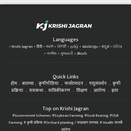
Languages
Krishi Jagran
हिंदी
বাঙালি
ਪੰਜਾਬੀ
தமிழ்
മലയാളം
ಕನ್ನಡ
ଓଡିଆ
অসমীয়া
ગુજરાતી
తెలుగు
Quick Links
होम
बातम्या
कृषीपीडिया
फलोत्पादन
पशुसंवर्धन
कृषी
प्रक्रिया
यशकथा
यांत्रिकीकरण
शिक्षण
आरोग्य
इतर
Top on Krishi Jagran
Government Schemes
Soybean Farming
Goat Rearing
Chili
Farming
कृषी प्रक्रिया
Orchard planting / फळबाग लागवड
Health मानवी
आरोग्य