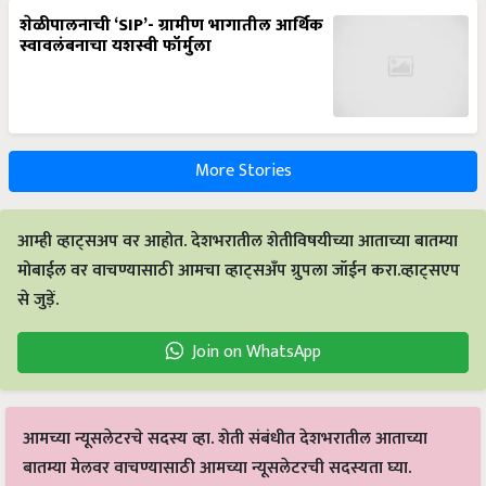
शेळीपालनाची ‘SIP’- ग्रामीण भागातील आर्थिक
स्वावलंबनाचा यशस्वी फॉर्मुला
More Stories
आम्ही व्हाट्सअप वर आहोत. देशभरातील शेतीविषयीच्या आताच्या बातम्या
मोबाईल वर वाचण्यासाठी आमचा व्हाट्सअँप ग्रुपला जॉईन करा.व्हाट्सएप
से जुड़ें.
Join on WhatsApp
आमच्या न्यूसलेटरचे सदस्य व्हा. शेती संबंधीत देशभरातील आताच्या
बातम्या मेलवर वाचण्यासाठी आमच्या न्यूसलेटरची सदस्यता घ्या.