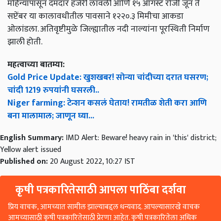
महिन्यापासून दमदार हजेरी लावली आणि १५ ऑगस्ट रोजी जून ते
सप्टेंबर या कालावधीतील पावसाने १२२०.३ मिमीचा आकडा
ओलांडला. अतिवृष्टीमुळे जिल्ह्यातील नदी नाल्यांना पूरस्थिती निर्माण
झाली होती.
महत्वाच्या बातम्या:
Gold Price Update: खुशखबर! सोन्या चांदीच्या दरात घसरण;
चांदी 1219 रुपयांनी घसरली..
Niger farming: टेन्शन कसलं घेताय! रामतीळ शेती करा आणि
बना मालामाल; जाणून घ्या...
English Summary:
IMD Alert: Beware! heavy rain in 'this' district;
Yellow alert issued
Published on:
20 August 2022, 10:27 IST
कृषी पत्रकारितेसाठी आपला पाठिंबा दर्शवा
प्रिय वाचक, आमच्यात सामील झाल्याबद्दल धन्यवाद. आपल्यासारखे वाचक
आमच्यासाठी कृषी पत्रकारितेसाठी प्रेरणा आहेत. कृषी पत्रकारितेला अधिक