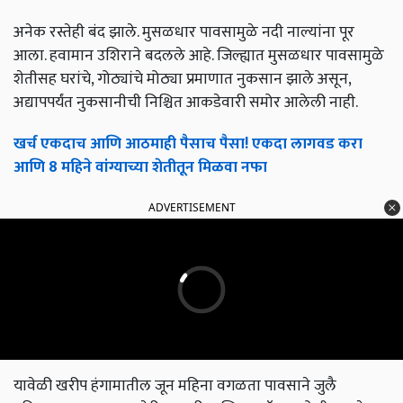
अनेक रस्तेही बंद झाले. मुसळधार पावसामुळे नदी नाल्यांना पूर
आला. हवामान उशिराने बदलले आहे. जिल्ह्यात मुसळधार पावसामुळे
शेतीसह घरांचे, गोठ्यांचे मोठ्या प्रमाणात नुकसान झाले असून,
अद्यापपर्यंत नुकसानीची निश्चित आकडेवारी समोर आलेली नाही.
खर्च एकदाच आणि आठमाही पैसाच पैसा! एकदा लागवड करा
आणि 8 महिने वांग्याच्या शेतीतून मिळवा नफा
ADVERTISEMENT
यावेळी खरीप हंगामातील जून महिना वगळता पावसाने जुलै