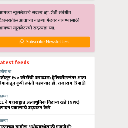
आमच्या न्यूसलेटरचे सदस्य व्हा. शेती संबंधीत
देशभरातील आताच्या बातम्या मेलवर वाचण्यासाठी
आमच्या न्यूसलेटरची सदस्यता घ्या.
Subscribe Newsletters
Latest feeds
शोगाथा
ेतीतून १०० कोटींची उलाढाल: हेलिकॉप्टरनंतर आता
िमानातून कृषी क्रांती घडवणार डॉ. राजाराम त्रिपाठी
ातम्या
CL ने महाराष्ट्रात अत्याधुनिक विद्राव्य खते (NPK)
त्पादन प्रकल्पाचे उद्घाटन केले
ातम्या
ारताच्या ग्रामीण अर्थव्यवस्थेसाठी एफपीओ-