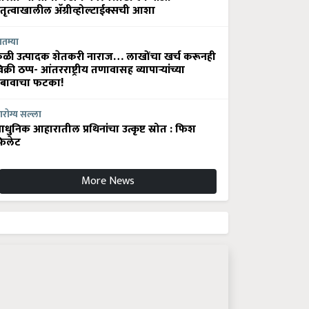
ेतृत्वाखालील अ‍ॅग्रीव्होल्टाईक्सची आशा
ातम्या
ेळी उत्पादक शेतकरी नाराज… लाखोंचा खर्च करूनही
िक्री ठप्प- आंतरराष्ट्रीय तणावासह व्यापाऱ्यांच्या
बावाचा फटका!
रोग्य सल्ला
धुनिक आहारातील प्रथिनांचा उत्कृष्ट स्रोत : फिश
िलेट
More News