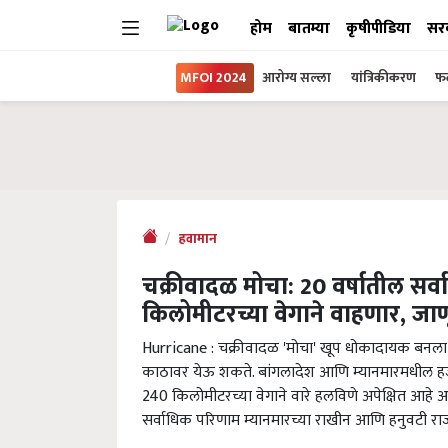
होम
बातम्या
कृषीपीडिया
सर
MFOI 2024
आरोग्य सल्ला
यांत्रिकीकरण
फल
हवामान
चक्रीवादळ मोचा: 20 वर्षातील सर्
किलोमीटरच्या वेगाने वाहणार, जाणू
Hurricane : चक्रीवादळ 'मोचा' खूप धोकादायक बनला आ
काठावर येऊ शकते. बांगलादेश आणि म्यानमारमधील हज
240 किलोमीटरच्या वेगाने वारे हलविणे अपेक्षित आहे आणि
सर्वाधिक परिणाम म्यानमारच्या राखीन आणि हनुवटी राज्य