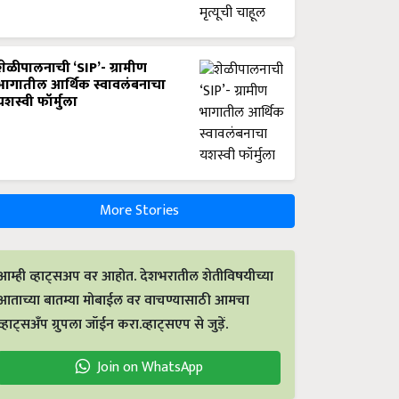
शेळीपालनाची ‘SIP’- ग्रामीण
भागातील आर्थिक स्वावलंबनाचा
यशस्वी फॉर्मुला
More Stories
आम्ही व्हाट्सअप वर आहोत. देशभरातील शेतीविषयीच्या
आताच्या बातम्या मोबाईल वर वाचण्यासाठी आमचा
व्हाट्सअँप ग्रुपला जॉईन करा.व्हाट्सएप से जुड़ें.
Join on WhatsApp