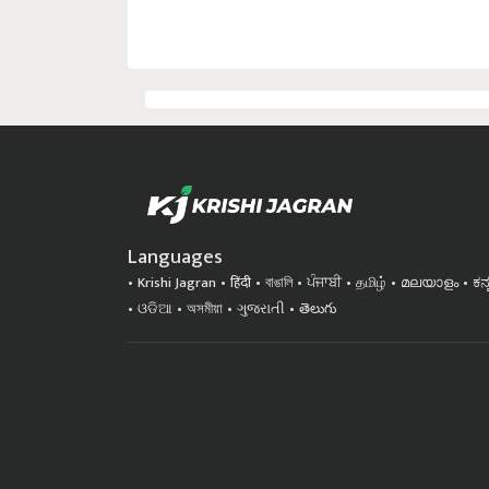
Languages
Krishi Jagran
हिंदी
বাঙালি
ਪੰਜਾਬੀ
தமிழ்
മലയാളം
ಕನ
ଓଡିଆ
অসমীয়া
ગુજરાતી
తెలుగు