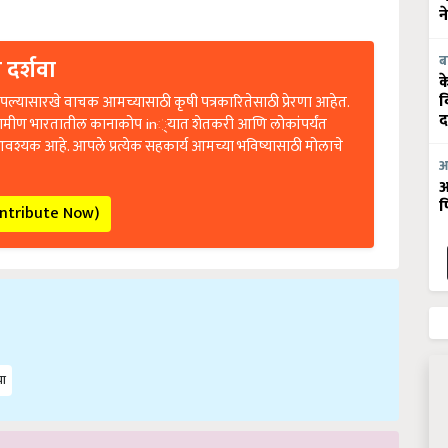
न
ब
 दर्शवा
क
व
ल्यासारखे वाचक आमच्यासाठी कृषी पत्रकारितेसाठी प्रेरणा आहेत.
द
रामीण भारतातील कानाकोप in्यात शेतकरी आणि लोकांपर्यंत
आवश्यक आहे. आपले प्रत्येक सहकार्य आमच्या भविष्यासाठी मोलाचे
आ
आ
फ
ontribute Now)
चा