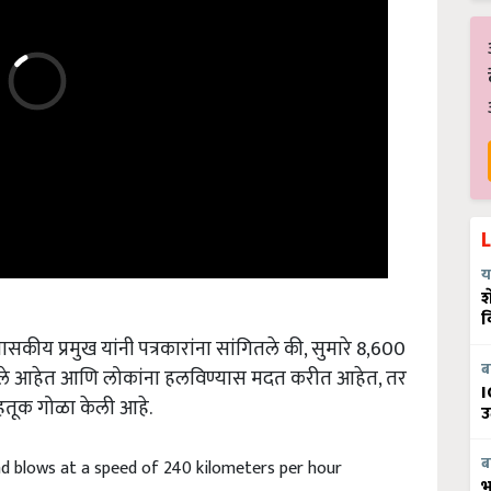
य
श
व
रशासकीय प्रमुख यांनी पत्रकारांना सांगितले की, सुमारे 8,600
ब
ल झाले आहेत आणि लोकांना हलविण्यास मदत करीत आहेत, तर
I
वाहतूक गोळा केली आहे.
उ
ब
d blows at a speed of 240 kilometers per hour
भ