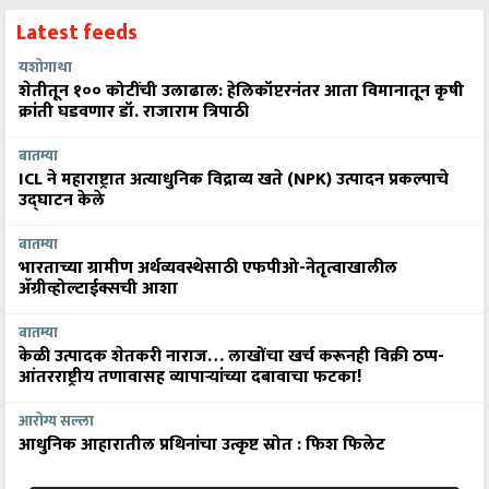
Latest feeds
यशोगाथा
शेतीतून १०० कोटींची उलाढाल: हेलिकॉप्टरनंतर आता विमानातून कृषी
क्रांती घडवणार डॉ. राजाराम त्रिपाठी
बातम्या
ICL ने महाराष्ट्रात अत्याधुनिक विद्राव्य खते (NPK) उत्पादन प्रकल्पाचे
उद्घाटन केले
बातम्या
भारताच्या ग्रामीण अर्थव्यवस्थेसाठी एफपीओ-नेतृत्वाखालील
अ‍ॅग्रीव्होल्टाईक्सची आशा
बातम्या
केळी उत्पादक शेतकरी नाराज… लाखोंचा खर्च करूनही विक्री ठप्प-
आंतरराष्ट्रीय तणावासह व्यापाऱ्यांच्या दबावाचा फटका!
आरोग्य सल्ला
आधुनिक आहारातील प्रथिनांचा उत्कृष्ट स्रोत : फिश फिलेट