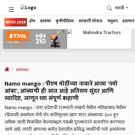
मराठी
होम
बातम्या
कृषीपीडिया
सरकारी योजना
पशुधन
हवामान
MFOI 2024
यशोगाथा
Namo mango : पीएम मोदींच्या नावाने आला 'नमो
आंबा', आंब्याची ही जात आहे अतिशय सुंदर आणि
स्वादिष्ट, जाणून घ्या संपूर्ण कहाणी
Namo mango : उत्तर प्रदेशची राजधानी लखनौ येथील मलिहाबाद येथील
रहिवासी असलेला मँगो मॅन कलिमुल्ला खान यांना आंब्याच्या ३०० हून
अधिक जाती विकसित केल्याबद्दल पद्मश्री पुरस्काराने सन्मानित करण्यात
आले आहे. त्यांनी आपल्या बागेत देशातील प्रसिद्ध व्यक्तींची नावे असलेल्या