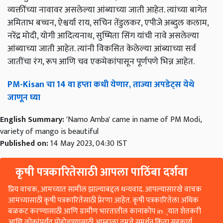
व्यक्तींच्या नावावर असलेल्या आंब्याच्या जाती आहेत. त्यांच्या बागेत
अमिताभ बच्चन, ऐश्वर्या राय, सचिन तेंडुलकर, एपीजे अब्दुल कलाम,
नरेंद्र मोदी, योगी आदित्यनाथ, सुष्मिता सिंग यांची नावे असलेल्या
आंब्याच्या जाती आहेत. त्यांनी विकसित केलेल्या आंब्याच्या सर्व
जातींचा रंग, रूप आणि चव एकमेकांपासून पूर्णपणे भिन्न आहेत.
PM-Kisan चा 14 वा हप्ता कधी येणार, ताज्या अपडेट्स येथे
जाणून घ्या
English Summary:
'Namo Amba' came in name of PM Modi,
variety of mango is beautiful
Published on:
14 May 2023, 04:30 IST
कृषी पत्रकारितेसाठी आपला पाठिंबा दर्शवा
प्रिय वाचक, आमच्यात सामील झाल्याबद्दल धन्यवाद. आपल्यासारखे वाचक
आमच्यासाठी कृषी पत्रकारितेसाठी प्रेरणा आहेत. कृषी पत्रकारितेला अधिक
बळकट करण्यासाठी आणि ग्रामीण भारतातील कानाकोप in्यात शेतकरी
आणि लोकांपर्यंत पोहोचण्यासाठी आम्हाला तुमचे समर्थन किंवा सहकार्य