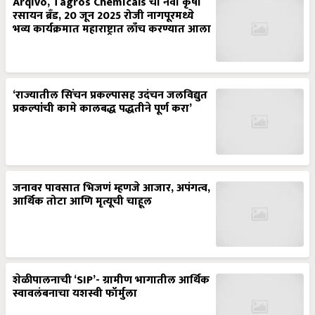
Arqivo, Tagros Chemicals चा नवा कृषी
रसायन ब्रँड, 20 जून 2025 रोजी नागपूरमध्ये
भव्य कार्यक्रमात महाराष्ट्रात लाँच करण्यात आला
‘राज्यातील सिंचन प्रकल्पासह उदंचन जलविद्युत
प्रकल्पांची कामे कालबद्ध पद्धतीने पूर्ण करा’
जनावर पावसात भिजणं म्हणजे आजार, अपंगत्व,
आर्थिक तोटा आणि मृत्यूची चाहूल
शेळीपालनाची ‘SIP’- ग्रामीण भागातील आर्थिक
स्वावलंबनाचा यशस्वी फॉर्मुला