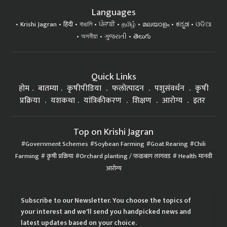
Languages
Krishi Jagran
हिंदी
বাঙালি
ਪੰਜਾਬੀ
தமிழ்
മലയാളം
ಕನ್ನಡ
ଓଡିଆ
অসমীয়া
ગુજરાતી
తెలుగు
Quick Links
होम
बातम्या
कृषीपीडिया
फलोत्पादन
पशुसंवर्धन
कृषी
प्रक्रिया
यशकथा
यांत्रिकीकरण
शिक्षण
आरोग्य
इतर
Top on Krishi Jagran
Government Schemes
Soybean Farming
Goat Rearing
Chili
Farming
कृषी प्रक्रिया
Orchard planting / फळबाग लागवड
Health मानवी
आरोग्य
Subscribe to our Newsletter. You choose the topics of
your interest and we'll send you handpicked news and
latest updates based on your choice.